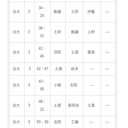
34：
法大
2
船越
土田
伊藤
―
20
38：
法大
2
土田
船越
上村
―
31
41：
法大
3
沼田
土屋
栗原
―
45
法大
3
42：47
土屋
鈴木
―
―
43：
法大
3
小堀
石田
―
―
05
48：
法大
3
土屋
新田谷
土屋
―
21
法大
3
50：30
志田
工藤
―
―