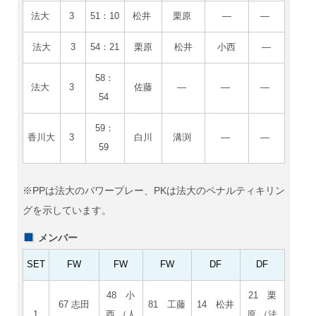
法大
3
51：10
松井
栗原
―
―
法大
3
54：21
栗原
松井
小西
―
58：
法大
3
佐藤
―
―
―
54
59：
香川大
3
白川
溝渕
―
―
59
※PPは法大のパワープレー、PKは法大のペナルティキリン
グを示しています。
メンバー
SET
FW
FW
FW
DF
DF
48 小
21 栗
67 志田
81 工藤
14 松井
1
西 （人
原 （法