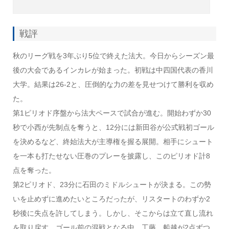
戦評
秋のリーグ戦を3年ぶり5位で終えた法大。今日からシーズン最
後の大会であるインカレが始まった。初戦は中四国代表の香川
大学。結果は26-2と、圧倒的な力の差を見せつけて勝利を収め
た。
第1ピリオド序盤から法大ペースで試合が進む。開始わずか30
秒で小西が先制点を奪うと、12分には新田谷が公式戦初ゴール
を決めるなど、終始法大が主導権を握る展開。相手にシュート
を一本も打たせない圧巻のプレーを披露し、このピリオド計8
点を奪った。
第2ピリオド、23分に石田のミドルシュートが決まる。この勢
いを止めずに進めたいところだったが、リスタートのわずか2
秒後に失点を許してしまう。しかし、そこからは立て直し流れ
を取り戻す。ゴール前の混戦となる中、工藤、船越が2点ずつ