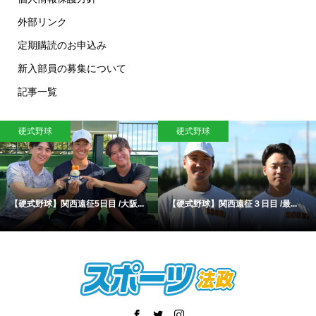
外部リンク
定期購読のお申込み
新入部員の募集について
記事一覧
硬式野球
硬式野球
【硬式野球】関西遠征5日目 /大阪...
【硬式野球】関西遠征３日目 /最...