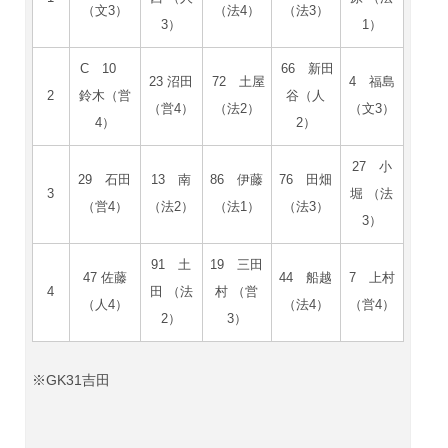
（文3）
（法4）
（法3）
3）
1）
C 10
66 新田
23 沼田
72 土屋
4 福島
2
鈴木（営
谷（人
（営4）
（法2）
（文3）
4）
2）
27 小
29 石田
13 南
86 伊藤
76 田畑
3
堀 （法
（営4）
（法2）
（法1）
（法3）
3）
91 土
19 三田
47 佐藤
44 船越
7 上村
4
田 （法
村 （営
（人4）
（法4）
（営4）
2）
3）
※GK31吉田