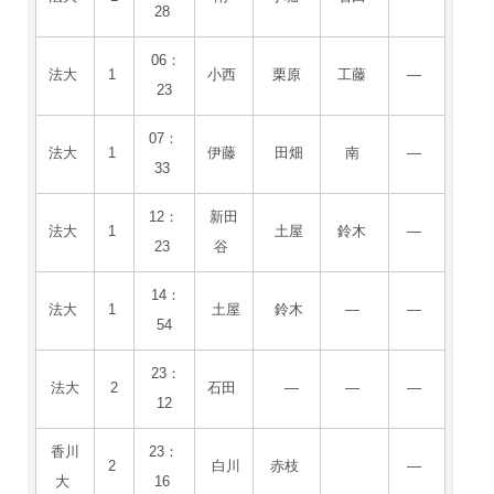
28
06：
法大
1
小西
栗原
工藤
―
23
07：
法大
1
伊藤
田畑
南
―
33
12：
新田
法大
1
土屋
鈴木
―
23
谷
14：
法大
1
土屋
鈴木
―
―
54
23：
法大
2
石田
―
―
―
12
香川
23：
2
白川
赤枝
―
大
16