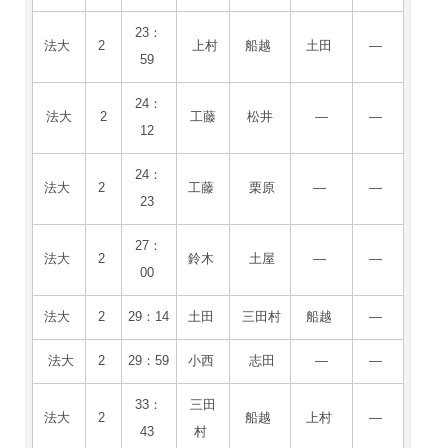
23：
法大
2
上村
船越
土田
―
59
24：
法大
2
工藤
松井
―
―
12
24：
法大
2
工藤
栗原
―
―
23
27：
法大
2
鈴木
土屋
―
―
00
法大
2
29：14
土田
三田村
船越
―
法大
2
29：59
小西
志田
―
―
33：
三田
法大
2
船越
上村
―
43
村