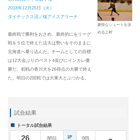
2018年12月25日（火）
ダイナックス沼ノ端アイスアリーナ
豪快なシュートを決
める上村
最終戦で勝利をおさめ、最終的にをリーグ
戦を５位で終えた法大は勢いをそのままに
北海道へ乗り込んだ。チームとしての目標
は12大会ぶりのベスト4並びにインカレ優
勝だ。初戦の香川大を26得点の大勝で終え
た。明日の2回戦では大東大とぶつかる。
試合結果
トータル試合結果
26
1P
8(51)
0(0)