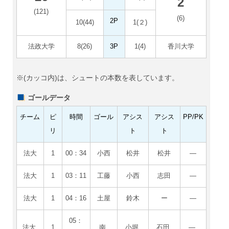
2
(121)
(6)
2P
10(44)
1(２)
法政大学
8(26)
3P
1(4)
香川大学
※(カッコ内)は、シュートの本数を表しています。
ゴールデータ
チーム
ピ
時間
ゴール
アシス
アシス
PP/PK
リ
ト
ト
法大
1
00：34
小西
松井
松井
―
法大
1
03：11
工藤
小西
志田
―
法大
1
04：16
土屋
鈴木
ー
―
05：
法大
1
南
小堀
石田
―