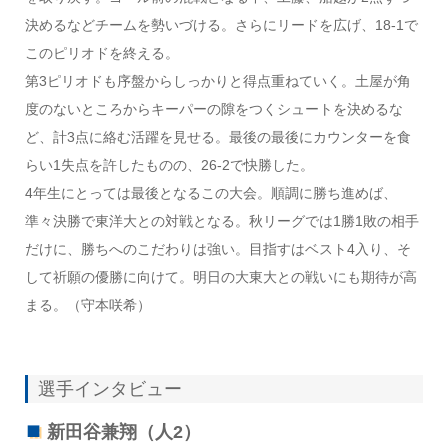
決めるなどチームを勢いづける。さらにリードを広げ、18-1で
このピリオドを終える。
第3ピリオドも序盤からしっかりと得点重ねていく。土屋が角
度のないところからキーパーの隙をつくシュートを決めるな
ど、計3点に絡む活躍を見せる。最後の最後にカウンターを食
らい1失点を許したものの、26-2で快勝した。
4年生にとっては最後となるこの大会。順調に勝ち進めば、
準々決勝で東洋大との対戦となる。秋リーグでは1勝1敗の相手
だけに、勝ちへのこだわりは強い。目指すはベスト4入り、そ
して祈願の優勝に向けて。明日の大東大との戦いにも期待が高
まる。（守本咲希）
選手インタビュー
新田谷兼翔（人2）