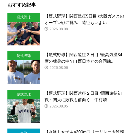
おすすめ記事
【硬式野球】関西遠征5日目 /大阪ガスとの
硬式野球
オープン戦に挑み、遠征もいよい...
2026.08.08
【硬式野球】関西遠征３日目 /最高気温34
硬式野球
度の猛暑の中NTT西日本との合同練...
2026.08.06
【硬式野球】関西遠征２日目 /関西遠征初
硬式野球
戦・関大に敗戦も前向く 中村騎...
2026.08.05
【水泳】女子４×200mフリーリレー大逆転
水泳