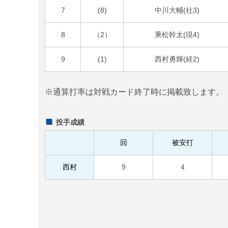
7
(8)
中川大輔(社3)
8
（2）
乘松幹太(現4)
9
(1)
西村勇輝(経2)
※通算打率は対戦カード終了時に掲載致します。
投手成績
回
被安打
西村
9
4