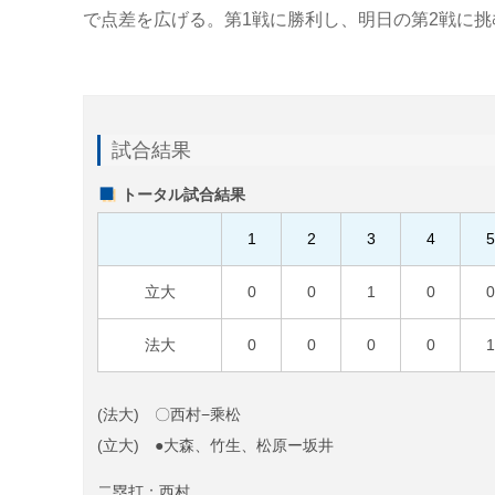
で点差を広げる。第1戦に勝利し、明日の第2戦に挑
試合結果
トータル試合結果
1
2
3
4
立大
0
0
1
0
法大
0
0
0
0
(法大) 〇西村−乘松
(立大) ●大森、竹生、松原ー坂井
二塁打：西村