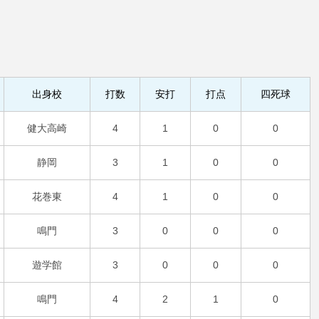
出身校
打数
安打
打点
四死球
健大高崎
4
1
0
0
静岡
3
1
0
0
花巻東
4
1
0
0
鳴門
3
0
0
0
遊学館
3
0
0
0
鳴門
4
2
1
0