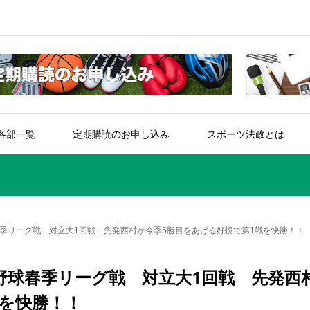
各部一覧
定期購読のお申し込み
スポーツ法政とは
季リーグ戦 対立大1回戦 先発西村が今季5勝目をあげる好投で第1戦を快勝！！
野球春季リーグ戦 対立大1回戦 先発西
戦を快勝！！