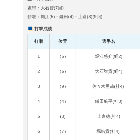
盗塁：大石智(7回)
併殺：堀江(5)－鎌田(4)－土倉(3)(9回)
打撃成績
打順
位置
選手名
1
（5）
堀江悠介(経2)
2
（6）
大石智貴(経4)
3
（9）
佐々木勇哉(社4)
4
（4）
鎌田航平(社3)
5
(3)
土倉徳(社4)
6
（7）
堀皓貴(社4)