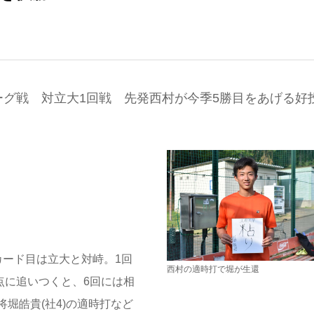
グ戦 対立大1回戦 先発西村が今季5勝目をあげる好
カード目は立大と対峙。1回
西村の適時打で堀が生還
点に追いつくと、6回には相
堀皓貴(社4)の適時打など