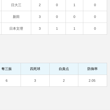
日大三
2
0
1
0
新田
3
0
0
0
日本文理
3
1
1
0
奪三振
四死球
自責点
防御率
6
3
2
2.05