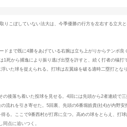
取りこぼしていない法大は、今季優勝の行方を左右する立大と
カードまで既に4勝をあげている右腕は立ち上がりからテンポ良
は1死から捕逸により振り逃げ出塁を許すと、続く打者の犠打で
に浮いた球を捉えられる。打球は左翼線を破る適時二塁打とな
の後落ち着いた投球を見せる。4回には先頭から2者連続で三
の流れを引き寄せた。5回裏、先頭の6番堀皓貴(社4)が内野安
を得る。ここで9番西村が打席に立つ。高めの球をとらえ、打球
し同点に追いつく。