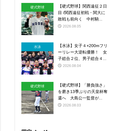
【硬式野球】関西遠征２日
硬式野球
目 /関西遠征初戦・関大に
敗戦も前向く 中村騎...
2026.08.05
【水泳】女子４×200mフリ
水泳
ーリレー大逆転優勝！ 女
子総合２位、男子総合４...
2026.08.04
【硬式野球】「勝負強さ」
硬式野球
を磨き13季ぶりの天皇杯奪
還へ 大島公一監督が...
2026.08.03