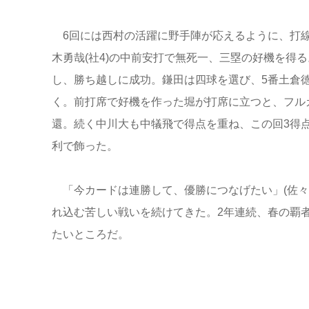
6回には西村の活躍に野手陣が応えるように、打線が
木勇哉(社4)の中前安打で無死一、三塁の好機を得
し、勝ち越しに成功。鎌田は四球を選び、5番土倉徳
く。前打席で好機を作った堀が打席に立つと、フル
還。続く中川大も中犠飛で得点を重ね、この回3得点
利で飾った。
「今カードは連勝して、優勝につなげたい」(佐々
れ込む苦しい戦いを続けてきた。2年連続、春の覇
たいところだ。