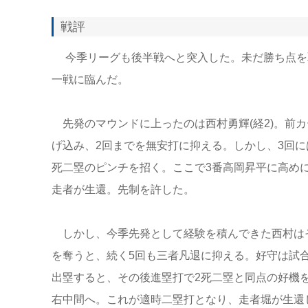
戦評
今季リーグも後半戦へと突入した。未だ勝ち点を
一戦に臨んだ。
先発のマウンドに上ったのは西村勇輝(経2)。前
げ込み、2回までを無安打に抑える。しかし、3回に
死二塁のピンチを招く。ここで3番高岡昇平に高め
走者が生還。先制を許した。
しかし、今季先発として経験を積んできた西村はそ
を奪うと、続く5回も三者凡退に抑える。好守は試合
出塁すると、その後進塁打で2死二塁と同点の好機
右中間へ。これが適時二塁打となり、走者堀が生還