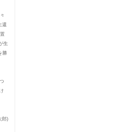
佐々
生還
を置
が生
を勝
つ
け
郎)