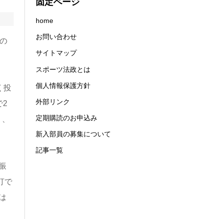
固定ページ
home
お問い合わせ
の
サイトマップ
スポーツ法政とは
個人情報保護方針
く投
外部リンク
2
定期購読のお申込み
り、
新入部員の募集について
記事一覧
振
打で
は