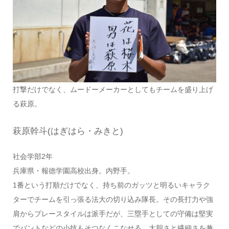
打撃だけでなく、ムードーメーカーとしてもチームを盛り上げ
る萩原。
萩原幹斗(はぎはら・みきと)
社会学部2年
兵庫県・報徳学園高校出身。内野手。
1番という打順だけでなく、持ち前のガッツと明るいキャラク
ターでチームを引っ張る法大の切り込み隊長。その長打力や強
肩からプレースタイルは派手だが、三塁手としての守備は堅実
でバントなどの小技もそつなくこなせる。大胆さと繊細さを兼