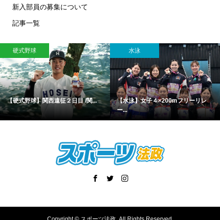
新入部員の募集について
記事一覧
硬式野球
水泳
【硬式野球】関西遠征２日目 /関...
【水泳】女子４×200mフリーリレ
ー...
Copyright ©
スポーツ法政. All Rights Reserved.