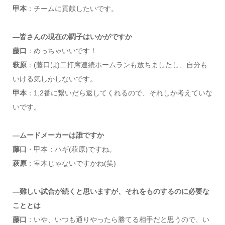
甲本
：チームに貢献したいです。
―皆さんの現在の調子はいかがですか
藤口
：めっちゃいいです！
萩原
：(藤口は)二打席連続ホームランも放ちましたし、自分も
いける気しかしないです。
甲本
：1,2番に繋いだら返してくれるので、それしか考えていな
いです。
―ムードメーカーは誰ですか
藤口
・甲本：ハギ(萩原)ですね。
萩原
：室木じゃないですかね(笑)
―難しい試合が続くと思いますが、それをものするのに必要な
こととは
藤口
：いや、いつも通りやったら勝てる相手だと思うので、い