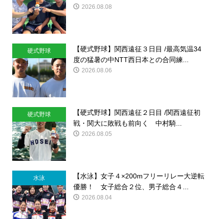
2026.08.08
【硬式野球】関西遠征３日目 /最高気温34
硬式野球
度の猛暑の中NTT西日本との合同練...
2026.08.06
【硬式野球】関西遠征２日目 /関西遠征初
硬式野球
戦・関大に敗戦も前向く 中村騎...
2026.08.05
【水泳】女子４×200mフリーリレー大逆転
水泳
優勝！ 女子総合２位、男子総合４...
2026.08.04