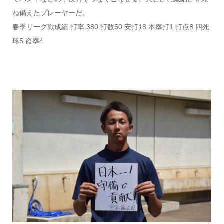
ね備えたプレーヤーだ。
春季リーグ戦成績:打率.380 打数50 安打18 本塁打1 打点8 四死
球5 盗塁4