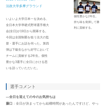
法政大学多摩グラウンド
個性豊かな2年生。
いよいよ大学日本一を決める、
持ち味を発揮して勝
全日本大学準硬式野球選手権大
利に貢献する。
会(全日)が19日から開幕する。
今回は全国制覇を狙う法大の監
督・選手にお話を伺った。第四
弾は下級生ながら好守において
チームに貢献する2年生。個性
豊かな3選手に全日にかける思
いを語っていただいた。
選手コメント
―全日を迎えての今のお気持ちは
藤口
：全日が決まってから結構時間があったんですけど、やっ