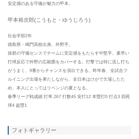
安定感のある守備が魅力の甲本。
甲本裕次郎(こうもと・ゆうじろう)
社会学部2年
徳島県・鳴門高校出身。外野手。
抜群の守備センスでチームに安定感をもたらす中堅手。素早い
打球反応で外野の広範囲をカバーする。打撃では特に流し打ち
がうまく、9番からチャンスを演出できる。昨年春、全試合フ
ルイニング出場を果たしながら、全日本はけがで欠場したた
め、本人にとってはリベンジの夏となる。
春季リーグ戦成績:打率.267 打数45 安打12 本塁打0 打点3 四死
球4 盗塁1
フォトギャラリー