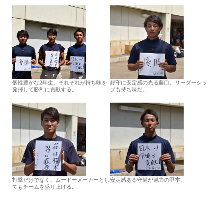
個性豊かな2年生。それぞれが持ち味を
好守に安定感の光る藤口。リーダーシッ
発揮して勝利に貢献する。
プも持ち味だ。
打撃だけでなく、ムードーメーカーとし
安定感ある守備が魅力の甲本。
てもチームを盛り上げる。