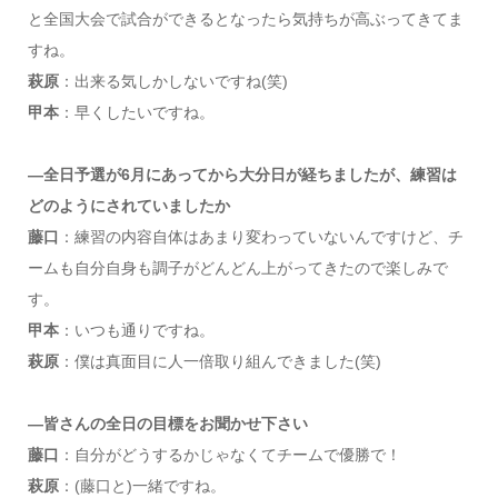
と全国大会で試合ができるとなったら気持ちが高ぶってきてま
すね。
萩原
：出来る気しかしないですね(笑)
甲本
：早くしたいですね。
―全日予選が6月にあってから大分日が経ちましたが、練習は
どのようにされていましたか
藤口
：練習の内容自体はあまり変わっていないんですけど、チ
ームも自分自身も調子がどんどん上がってきたので楽しみで
す。
甲本
：いつも通りですね。
萩原
：僕は真面目に人一倍取り組んできました(笑)
―皆さんの全日の目標をお聞かせ下さい
藤口
：自分がどうするかじゃなくてチームで優勝で！
萩原
：(藤口と)一緒ですね。