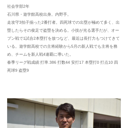
社会学部2年
石川県・遊学館高校出身。内野手。
走攻守3拍子揃った2番打者。四死球での出塁が極めて多く、出
塁したらその俊足で盗塁を決める。小技が光る選手だが、オー
プン戦で1試合2本塁打を放つなど、最近は長打力もつけてきて
いる。遊学館高校での主将経験から5月の新人戦でも主将を務
め、チームを新人戦4連覇に導いた。
春季リーグ戦成績:打率.386 打数44 安打17 本塁打0 打点10 四
死球9 盗塁9