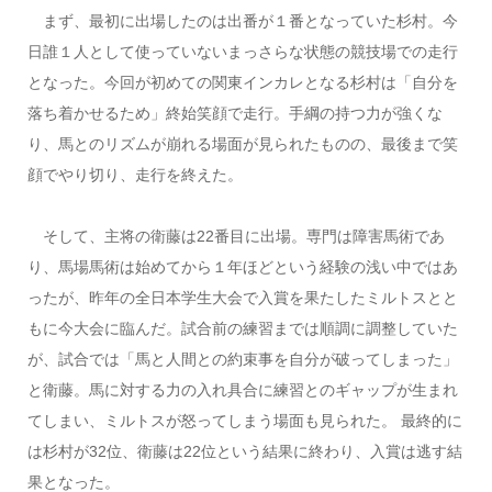
まず、最初に出場したのは出番が１番となっていた杉村。今
日誰１人として使っていないまっさらな状態の競技場での走行
となった。今回が初めての関東インカレとなる杉村は「自分を
落ち着かせるため」終始笑顔で走行。手綱の持つ力が強くな
り、馬とのリズムが崩れる場面が見られたものの、最後まで笑
顔でやり切り、走行を終えた。
そして、主将の衛藤は22番目に出場。専門は障害馬術であ
り、馬場馬術は始めてから１年ほどという経験の浅い中ではあ
ったが、昨年の全日本学生大会で入賞を果たしたミルトスとと
もに今大会に臨んだ。試合前の練習までは順調に調整していた
が、試合では「馬と人間との約束事を自分が破ってしまった」
と衛藤。馬に対する力の入れ具合に練習とのギャップが生まれ
てしまい、ミルトスが怒ってしまう場面も見られた。 最終的に
は杉村が32位、衛藤は22位という結果に終わり、入賞は逃す結
果となった。