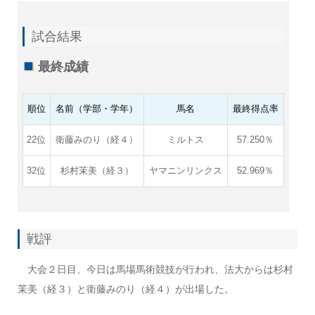
試合結果
最終成績
順位
名前（学部・学年）
馬名
最終得点率
22位
衛藤みのり（経４）
ミルトス
57.250％
32位
杉村茉美（経３）
ヤマニンリンクス
52.969％
戦評
大会２日目、今日は馬場馬術競技が行われ、法大からは杉村
茉美（経３）と衛藤みのり（経４）が出場した。