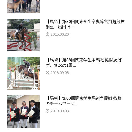
【馬術】第50回関東学生章典障害飛越競技
網重、出田は...
2015.06.26
【馬術】第88回関東学生争覇戦 健闘及ば
ず、無念の1回...
2018.09.08
【馬術】第89回関東学生馬術争覇戦 抜群
のチームワーク...
2019.09.03