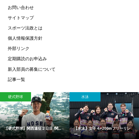
お問い合わせ
サイトマップ
スポーツ法政とは
個人情報保護方針
外部リンク
定期購読のお申込み
新入部員の募集について
記事一覧
硬式野球
水泳
【硬式野球】関西遠征２日目 /関...
【水泳】女子４×200mフリーリレ
ー...