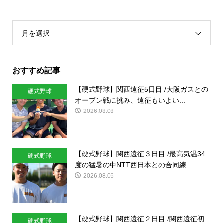
月を選択
おすすめ記事
【硬式野球】関西遠征5日目 /大阪ガスとの
硬式野球
オープン戦に挑み、遠征もいよい...
2026.08.08
【硬式野球】関西遠征３日目 /最高気温34
硬式野球
度の猛暑の中NTT西日本との合同練...
2026.08.06
【硬式野球】関西遠征２日目 /関西遠征初
硬式野球