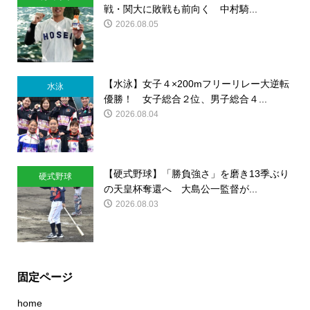
戦・関大に敗戦も前向く 中村騎...
2026.08.05
【水泳】女子４×200mフリーリレー大逆転
水泳
優勝！ 女子総合２位、男子総合４...
2026.08.04
【硬式野球】「勝負強さ」を磨き13季ぶり
硬式野球
の天皇杯奪還へ 大島公一監督が...
2026.08.03
固定ページ
home