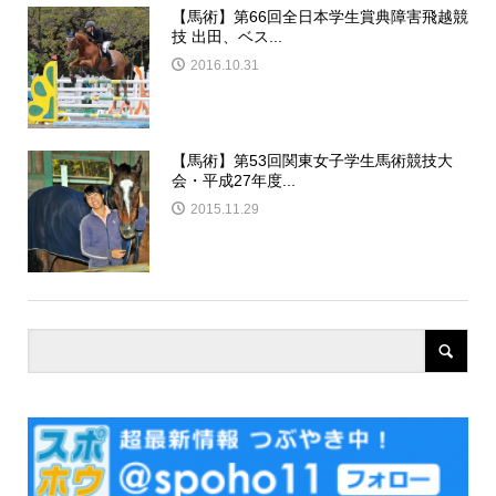
【馬術】第66回全日本学生賞典障害飛越競
技 出田、ベス...
2016.10.31
【馬術】第53回関東女子学生馬術競技大
会・平成27年度...
2015.11.29