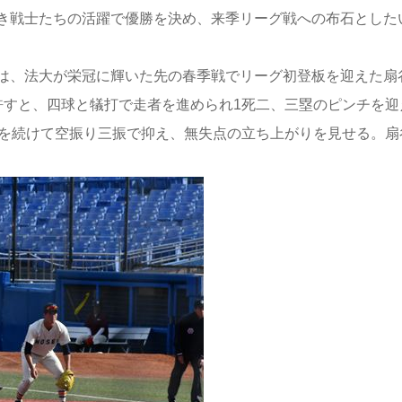
き戦士たちの活躍で優勝を決め、来季リーグ戦への布石とした
は、法大が栄冠に輝いた先の春季戦でリーグ初登板を迎えた扇
許すと、四球と犠打で走者を進められ1死二、三塁のピンチを迎
悟を続けて空振り三振で抑え、無失点の立ち上がりを見せる。扇