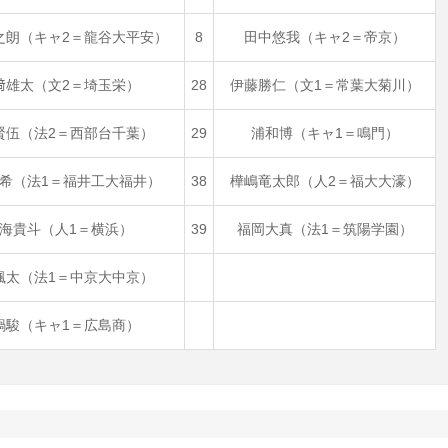
之朗（キャ2＝龍谷大平安）
8
田中悠我（キャ2＝帝京）
﨑雄太（文2＝埼玉栄）
28
伊藤勝仁（文1＝常葉大菊川）
賢伍（法2＝西部台千葉）
29
浦和博（キャ1＝鳴門）
希（法1＝福井工大福井）
38
樺嶋竜太郎（人2＝福大大濠）
海貴斗（人1＝横浜）
39
福岡大真（法1＝筑陽学園）
颯太（法1＝中京大中京）
鍋駿（キャ1＝広島商）