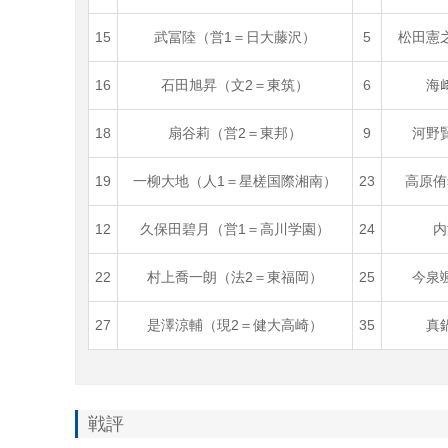
15
武冨陸（営1＝日大藤沢）
5
松田憲
16
石田旭昇（文2＝東筑）
6
海
18
扇谷莉（営2＝東邦）
9
河野
19
一柳大地（人1＝星槎国際湘南）
23
高原侑
12
久保田碧月（営1＝高川学園）
24
内
22
村上喬一朗（法2＝東福岡）
25
今泉
27
是澤涼輔（現2＝健大高崎）
35
真
戦評