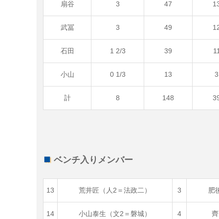
扇谷
3
47
1
武冨
3
49
1
石田
1 2/3
39
1
小山
0 1/3
13
3
計
8
148
3
ベンチ入りメンバー
13
荒井匠（人2＝法政二）
3
肥
14
小山泰生（文2＝磐城）
4
齊