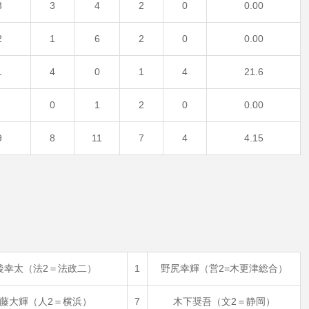
3
3
4
2
0
0.00
2
1
6
2
0
0.00
1
4
0
1
4
21.6
0
1
2
0
0.00
9
8
11
7
4
4.15
後幸太（法2＝法政二）
1
野尻幸輝（営2=木更津総合）
藤大輝（人2＝横浜）
7
木下奨吾（文2＝静岡）