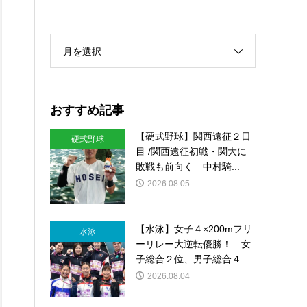
月を選択
おすすめ記事
【硬式野球】関西遠征２日
硬式野球
目 /関西遠征初戦・関大に
敗戦も前向く 中村騎...
2026.08.05
【水泳】女子４×200mフリ
水泳
ーリレー大逆転優勝！ 女
子総合２位、男子総合４...
2026.08.04