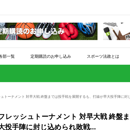
各部一覧
定期購読のお申し込み
スポーツ法政とは
シュトーナメント 対早大戦 終盤までは投手戦を展開するも、打線が早大投手陣に封
フレッシュトーナメント 対早大戦 終盤
大投手陣に封じ込められ敗戦…