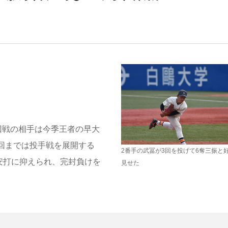
回戦の相手は今季王者の早大
6回までは投手戦を展開する
2番手の武冨が3回を投げて6奪三振と
安打に抑えられ、完封負けを
見せた