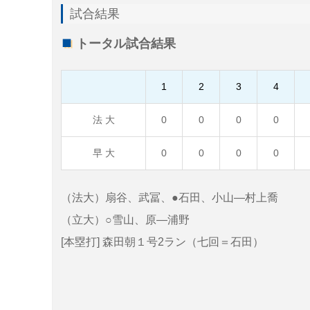
試合結果
トータル試合結果
1
2
3
4
法 大
0
0
0
0
早 大
0
0
0
0
（法大）扇谷、武冨、●石田、小山—村上喬
（立大）○雪山、原—浦野
[本塁打] 森田朝１号2ラン（七回＝石田）