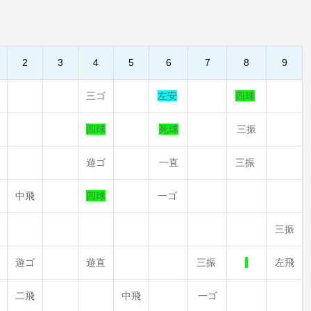
2
3
4
5
6
7
8
9
三ゴ
左安
四球
四球
死球
三振
遊ゴ
一直
三振
中飛
四球
一ゴ
三振
遊ゴ
遊直
三振
左飛
二飛
中飛
一ゴ