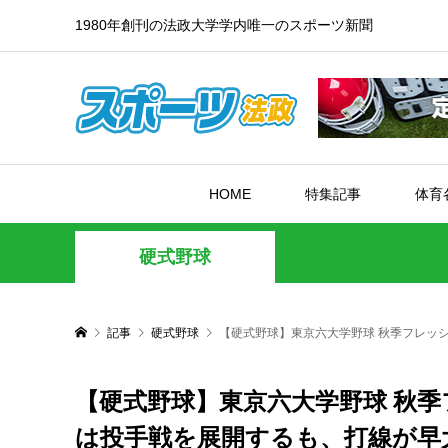
1980年創刊の法政大学学内唯一のスポーツ新聞
HOME
特集記事
体育
硬式野球
記事
硬式野球
【硬式野球】東京六大学野球 秋季フレッ
【硬式野球】東京六大学野球 秋季
は投手戦を展開するも、打線が早