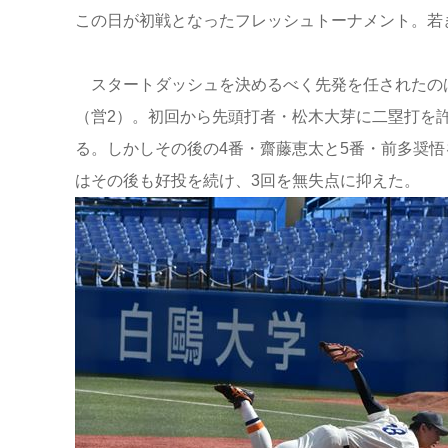
この日が初戦となったフレッシュトーナメント。若
スタートダッシュを決めるべく先発を任されたの
（営2）。初回から先頭打者・松木大芽に二塁打を
る。しかしその後の4番・齋藤恵太と5番・前多奨
はその後も好投を続け、3回を無失点に抑えた。