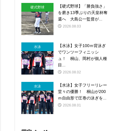
【硬式野球】「勝負強さ」
硬式野球
を磨き13季ぶりの天皇杯奪
還へ 大島公一監督が...
2026.08.03
【水泳】女子100ｍ背泳ぎ
水泳
でワンツーフィニッシ
ュ！ 桐山、岡村が個人種
目...
2026.08.02
【水泳】女子フリーリレー
水泳
堂々の優勝！ 桐山が200
ｍ自由形で圧巻の泳ぎを...
2026.08.01