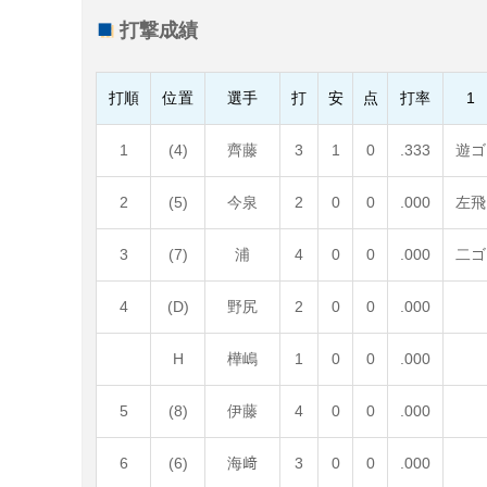
打撃成績
打順
位置
選手
打
安
点
打率
1
1
(4)
齊藤
3
1
0
.333
遊ゴ
2
(5)
今泉
2
0
0
.000
左飛
3
(7)
浦
4
0
0
.000
二ゴ
4
(D)
野尻
2
0
0
.000
H
樺嶋
1
0
0
.000
5
(8)
伊藤
4
0
0
.000
6
(6)
海﨑
3
0
0
.000