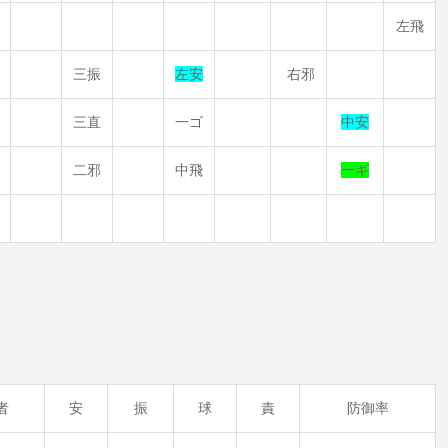
左飛
三振
左安
右邪
三直
一ゴ
中安
二邪
中飛
一ギ
者
安
振
球
責
防御率