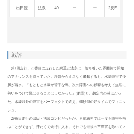
出田匠
法泉
40
ー
ー
2反E
戦評
第1回走行、23番目に走行した網重と法永は、落ち着いた雰囲気で開始
のアナウンスを待っていた。序盤からミスなく飛越するも、水壕障害で後
脚が着水。「もともと水壕が苦手な馬。次の障害への影響も考えて無理に
勢いをつけて飛ばせることはしなかった」(網重)と、想定内の減点だっ
た。水壕以外の障害をパーフェクトで終え、68秒48の好タイムでフィニッ
シュ。
29
番目走行の出田・法泉コンビだったが、直前練習では一度も障害を飛
ぶことができず、汗だくで走行に入る。それでも最後の三障害を除いてノ