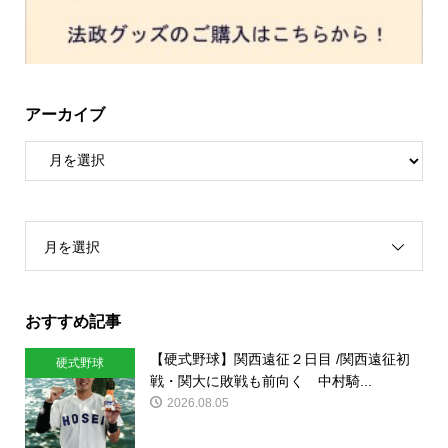
アーカイブ
月を選択
おすすめ記事
【硬式野球】関西遠征２日目 /関西遠征初
硬式野球
戦・関大に敗戦も前向く 中村騎...
2026.08.05