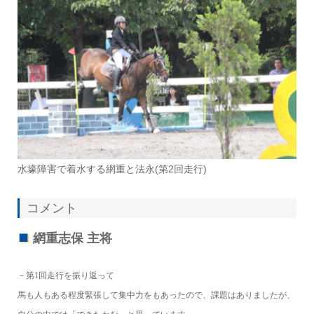
水壕障害で着水する網重と法永(第2回走行)
コメント
網重志保 主将
－第1回走行を振り返って
馬も人もある程度緊張して集中力をもあったので、課題はありましたが、