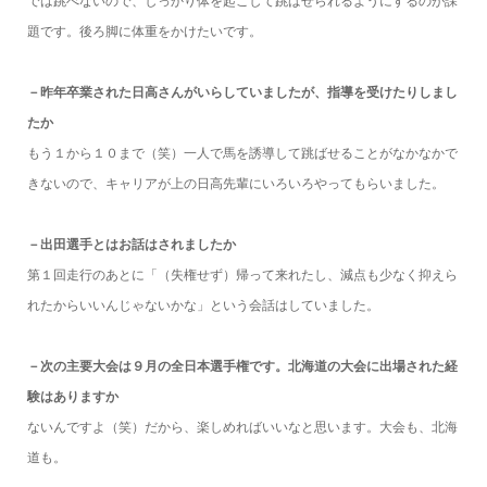
では跳べないので、しっかり体を起こして跳ばせられるようにするのが課
題です。後ろ脚に体重をかけたいです。
－昨年卒業された日高さんがいらしていましたが、指導を受けたりしまし
たか
もう１から１０まで（笑）一人で馬を誘導して跳ばせることがなかなかで
きないので、キャリアが上の日高先輩にいろいろやってもらいました。
－出田選手とはお話はされましたか
第１回走行のあとに「（失権せず）帰って来れたし、減点も少なく抑えら
れたからいいんじゃないかな」という会話はしていました。
－次の主要大会は９月の全日本選手権です。北海道の大会に出場された経
験はありますか
ないんですよ（笑）だから、楽しめればいいなと思います。大会も、北海
道も。