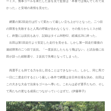
ーミス。無事ゴールを果たした姿を見て監督は「本番では飛んでくれて良
かった」と安堵の表情を見せた。
網重の第2回走行は打って変わって厳しい立ち上がりとなった。二つ目
の障害を失敗すると人馬の呼吸が合わなくなり、その焦りからミスが続
く。終盤には反抗もあり、記録はタイム86秒02、総減点28に終った。
出田は第1回走行より安定した走行を見せる。しかし第一回走行最後の
連続障害の二つ目で反抗。「一度反抗したらもう飛ばない」と試合後に出
田が語った経験通り、２反抗で失権となってしまった。
両選手とも持てる力を出し切ることはできなかった。しかし、同じ馬で
一日に二度走行するという厳しい条件で網重は全日本出場を決め、出田は
この大きな大会で法泉をゴールへ導いた。これらは必ず選手たちの、そし
て馬たちの更なる成長につながっていくはずだ。(伊藤華子)