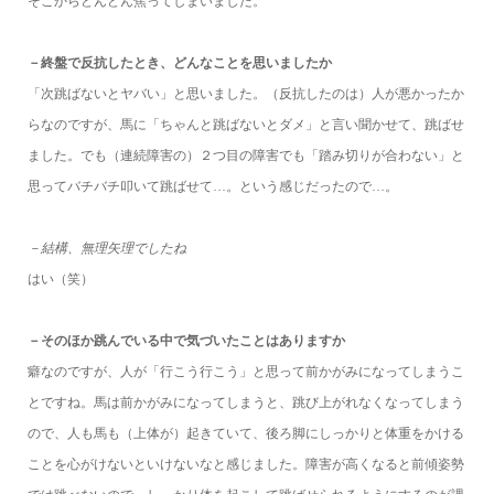
そこからどんどん焦ってしまいました。
－終盤で反抗したとき、どんなことを思いましたか
「次跳ばないとヤバい」と思いました。（反抗したのは）人が悪かったか
らなのですが、馬に「ちゃんと跳ばないとダメ」と言い聞かせて、跳ばせ
ました。でも（連続障害の）２つ目の障害でも「踏み切りが合わない」と
思ってバチバチ叩いて跳ばせて…。という感じだったので…。
－結構、無理矢理でしたね
はい（笑）
－そのほか跳んでいる中で気づいたことはありますか
癖なのですが、人が「行こう行こう」と思って前かがみになってしまうこ
とですね。馬は前かがみになってしまうと、跳び上がれなくなってしまう
ので、人も馬も（上体が）起きていて、後ろ脚にしっかりと体重をかける
ことを心がけないといけないなと感じました。障害が高くなると前傾姿勢