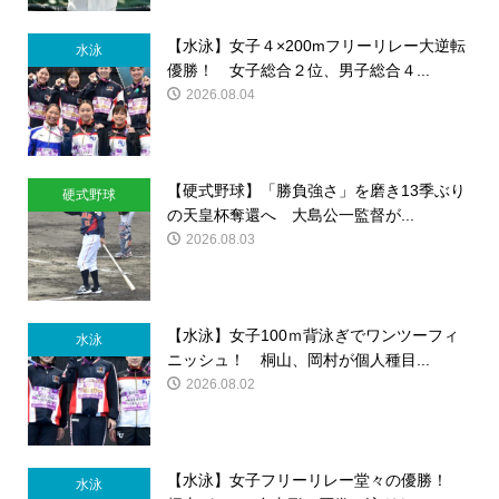
【水泳】女子４×200mフリーリレー大逆転
水泳
優勝！ 女子総合２位、男子総合４...
2026.08.04
【硬式野球】「勝負強さ」を磨き13季ぶり
硬式野球
の天皇杯奪還へ 大島公一監督が...
2026.08.03
【水泳】女子100ｍ背泳ぎでワンツーフィ
水泳
ニッシュ！ 桐山、岡村が個人種目...
2026.08.02
【水泳】女子フリーリレー堂々の優勝！
水泳