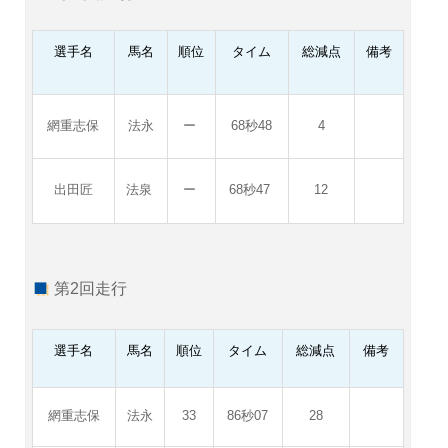
選手名
馬名
順位
タイム
総減点
備考
網重志保
法永
ー
68秒48
4
出田匠
法泉
ー
68秒47
12
第2回走行
選手名
馬名
順位
タイム
総減点
備考
網重志保
法永
33
86秒07
28