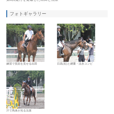
フォトギャラリー
練習で笑顔を見せる出田
日高(右)と網重・法永コンビ
汗で馬体が光る法泉