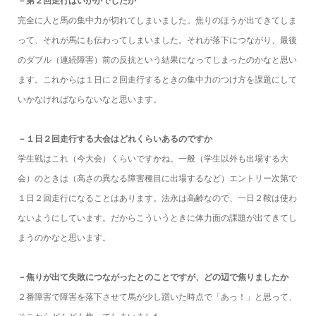
－第２回走行はいかがでしたか
完全に人と馬の集中力が切れてしまいました。焦りのほうが出てきてしま
って、それが馬にも伝わってしまいました。それが落下につながり、最後
のダブル（連続障害）前の反抗という結果になってしまったのかなと思い
ます。これからは１日に２回走行するときの集中力のつけ方を課題にして
いかなければならないなと思います。
－１日２回走行する大会はどれくらいあるのですか
学生戦はこれ（今大会）くらいですかね。一般（学生以外も出場する大
会）のときは（高さの異なる障害種目に出場するなど）エントリー次第で
１日２回走行になることはあります。法永は高齢なので、一日２鞍は使わ
ないようにしています。だからこういうときに体力面の課題が出てきてし
まうのかなと思います。
－焦りが出て失敗につながったとのことですが、どの辺で焦りましたか
２番障害で障害を落下させて馬が少し躓いた時点で「あっ！」と思って、