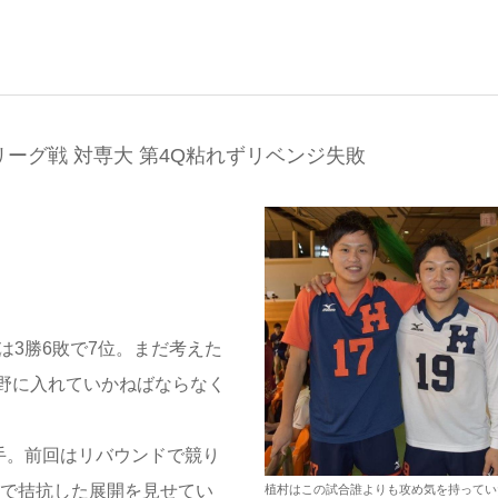
ーグ戦 対専大 第4Q粘れずリベンジ失敗
は3勝6敗で7位。まだ考えた
野に入れていかねばならなく
手。前回はリバウンドで競り
まで拮抗した展開を見せてい
植村はこの試合誰よりも攻め気を持ってい