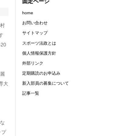
固定ページ
home
お問い合わせ
村
サイトマップ
す
スポーツ法政とは
20
個人情報保護方針
外部リンク
定期購読のお申込み
麗
新入部員の募集について
専大
、
記事一覧
な
ップ