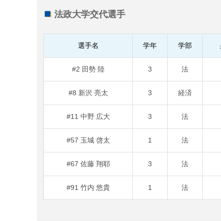
法政大学交代選手
選手名
学年
学部
#2 田勢 陸
3
法
#8 新沢 亮太
3
経済
#11 中野 広大
3
法
#57 玉城 啓太
1
法
#67 佐藤 翔耶
3
法
#91 竹内 悠貴
1
法