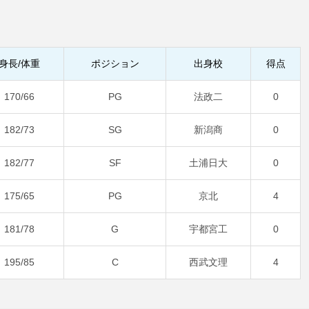
身長/体重
ポジション
出身校
得点
170/66
PG
法政二
0
182/73
SG
新潟商
0
182/77
SF
土浦日大
0
175/65
PG
京北
4
181/78
G
宇都宮工
0
195/85
C
西武文理
4