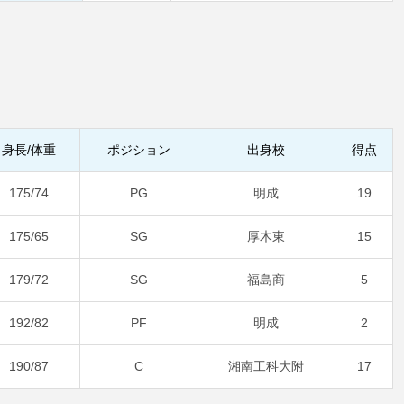
身長/体重
ポジション
出身校
得点
175/74
PG
明成
19
175/65
SG
厚木東
15
179/72
SG
福島商
5
192/82
PF
明成
2
190/87
C
湘南工科大附
17