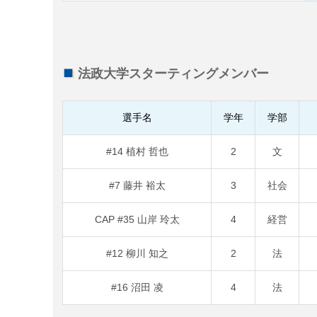
法政大学スターティングメンバー
選手名
学年
学部
#14 植村 哲也
2
文
#7 藤井 裕太
3
社会
CAP #35 山岸 玲太
4
経営
#12 柳川 知之
2
法
#16 沼田 凌
4
法