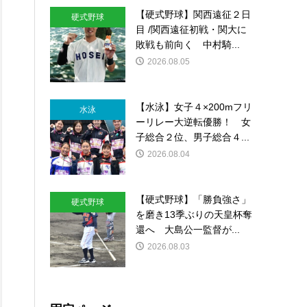
【硬式野球】関西遠征２日
硬式野球
目 /関西遠征初戦・関大に
敗戦も前向く 中村騎...
2026.08.05
【水泳】女子４×200mフリ
水泳
ーリレー大逆転優勝！ 女
子総合２位、男子総合４...
2026.08.04
【硬式野球】「勝負強さ」
硬式野球
を磨き13季ぶりの天皇杯奪
還へ 大島公一監督が...
2026.08.03