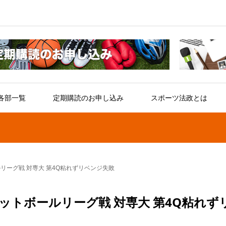
各部一覧
定期購読のお申し込み
スポーツ法政とは
リーグ戦 対専大 第4Q粘れずリベンジ失敗
ットボールリーグ戦 対専大 第4Q粘れず