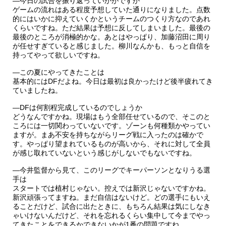
―今日の試合を振り返っていかがですか
ゲームの流れはある程度予想していた通りになりました。点数
的にはいかに抑えていくかというチームのつくり方なのであれ
くらいですね。ただ結果は予想に反してしまいました。最後の
最後のところが消極的かな。あとはやっぱり、加藤沼田に周り
が任せすぎていると感じました。柳川なんかも、もっと自信を
持ってやって欲しいですね。
―この夏にやってきたことは
基本的にはDFだよね。今日は最初は良かったけど後半疲れてき
ていましたね。
―DFは何割程完成しているのでしょうか
どうなんですかね。現場はもう全部任せているので、そこのと
ころには一切関わっていないです。ゾーンも何種類かやってい
ますが。まあ不安を持ちながらリーグ戦に入ったのは確かで
す。やっぱり望まれているものが高いから、それに対して全員
が感じ取れていないという感じがしないでもないですね。
―今井監督から見て、このリーグでキーパーソンとなりうる選
手は
スタートでは植村じゃない。控えでは新沢じゃないですかね。
新沢頑張ってますね。まだ自信はないけど。どの選手にもいえ
ることだけど、試合に出たときに、もちろん結果は気にしなき
ゃいけないんだけど、それを忘れるくらい集中して今までやっ
てきたことをできるかできないかが1番の問題ですね。