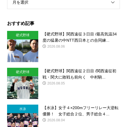
月を選択
おすすめ記事
【硬式野球】関西遠征３日目 /最高気温34
硬式野球
度の猛暑の中NTT西日本との合同練...
2026.08.06
【硬式野球】関西遠征２日目 /関西遠征初
硬式野球
戦・関大に敗戦も前向く 中村騎...
2026.08.05
【水泳】女子４×200mフリーリレー大逆転
水泳
優勝！ 女子総合２位、男子総合４...
2026.08.04