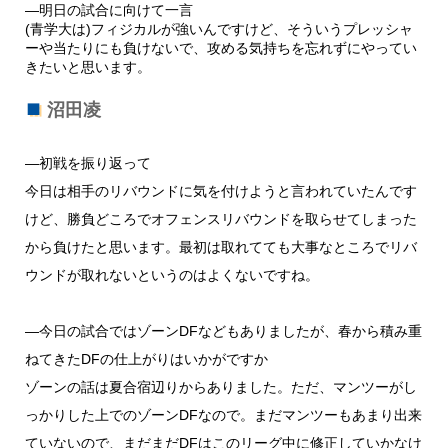
―明日の試合に向けて一言
(青学大は)フィジカルが強いんですけど、そういうプレッシャ
ーや当たりにも負けないで、攻める気持ちを忘れずにやってい
きたいと思います。
沼田凌
―初戦を振り返って
今日は相手のリバウンドに気を付けようと言われていたんです
けど
、
勝負どころでオフェンスリバウンドを取らせてしまった
から負けた
と思います。
最初は取れてても大事なところでリバ
ウンドが取れないというのは
よくないですね。
―今日の試合ではゾーンDFなどもありましたが、
春から積み重
ねてきたDFの仕上がりはいかがですか
ゾーンの話は夏合宿辺りからありました。ただ、
マンツーがし
っかりした上でのゾーンDFなので。
まだマンツーもあまり出来
ていないので、
まだまだDFはこのリーグ中に修正していかなけ