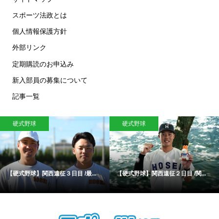
スポーツ法政とは
個人情報保護方針
外部リンク
定期購読のお申込み
新入部員の募集について
記事一覧
硬式野球
硬式野球
【硬式野球】関西遠征３日目 /最...
【硬式野球】関西遠征２日目 /関...