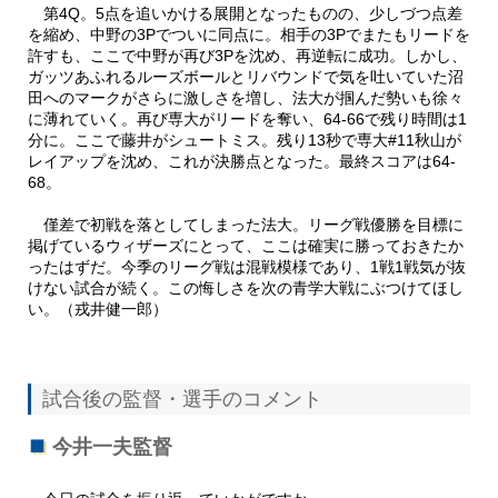
第4Q。5点を追いかける展開となったものの、少しづつ点差
を縮め、中野の3Pでついに同点に。相手の3Pでまたもリードを
許すも、ここで中野が再び3Pを沈め、再逆転に成功。しかし、
ガッツあふれるルーズボールとリバウンドで気を吐いていた沼
田へのマークがさらに激しさを増し、法大が掴んだ勢いも徐々
に薄れていく。再び専大がリードを奪い、64-66で残り時間は1
分に。ここで藤井がシュートミス。残り13秒で専大#11秋山が
レイアップを沈め、これが決勝点となった。最終スコアは64-
68。
僅差で初戦を落としてしまった法大。リーグ戦優勝を目標に
掲げているウィザーズにとって、ここは確実に勝っておきたか
ったはずだ。今季のリーグ戦は混戦模様であり、1戦1戦気が抜
けない試合が続く。この悔しさを次の青学大戦にぶつけてほし
い。（戎井健一郎）
試合後の監督・選手のコメント
今井一夫監督