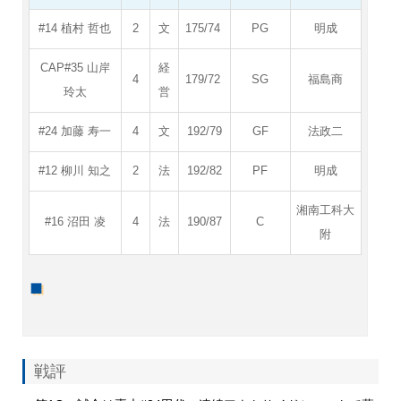
#14 植村 哲也
2
文
175/74
PG
明成
CAP#35 山岸
経
4
179/72
SG
福島商
玲太
営
#24 加藤 寿一
4
文
192/79
GF
法政二
#12 柳川 知之
2
法
192/82
PF
明成
湘南工科大
#16 沼田 凌
4
法
190/87
C
附
戦評