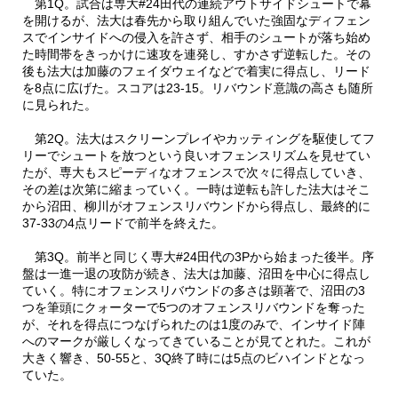
第1Q。試合は専大#24田代の連続アウトサイドシュートで幕
を開けるが、法大は春先から取り組んでいた強固なディフェン
スでインサイドへの侵入を許さず、相手のシュートが落ち始め
た時間帯をきっかけに速攻を連発し、すかさず逆転した。その
後も法大は加藤のフェイダウェイなどで着実に得点し、リード
を8点に広げた。スコアは23-15。リバウンド意識の高さも随所
に見られた。
第2Q。法大はスクリーンプレイやカッティングを駆使してフ
リーでシュートを放つという良いオフェンスリズムを見せてい
たが、専大もスピーディなオフェンスで次々に得点していき、
その差は次第に縮まっていく。一時は逆転も許した法大はそこ
から沼田、柳川がオフェンスリバウンドから得点し、最終的に
37-33の4点リードで前半を終えた。
第3Q。前半と同じく専大#24田代の3Pから始まった後半。序
盤は一進一退の攻防が続き、法大は加藤、沼田を中心に得点し
ていく。特にオフェンスリバウンドの多さは顕著で、沼田の3
つを筆頭にクォーターで5つのオフェンスリバウンドを奪った
が、それを得点につなげられたのは1度のみで、インサイド陣
へのマークが厳しくなってきていることが見てとれた。これが
大きく響き、50-55と、3Q終了時には5点のビハインドとなっ
ていた。