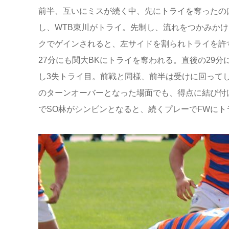
前半、互いにミスが続く中、先にトライを奪ったの
し、WTB東川がトライ。先制し、流れをつかみか
クでゲインされると、左サイドを割られトライを許
27分にも関大BKにトライを奪われる。直後の29
し3失トライ目。前戦と同様、前半は受けに回って
のターンオーバーとなった場面でも、得点に結び付
でSO林がシンビンとなると、続くプレーでFWにト