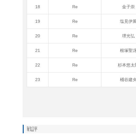
18
Re
金子
19
Re
塩見伊
20
Re
堺光
21
Re
根塚聖
22
Re
杉本悠太
23
Re
桶谷建
戦評