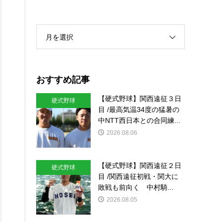
月を選択
おすすめ記事
【硬式野球】関西遠征３日
硬式野球
目 /最高気温34度の猛暑の
中NTT西日本との合同練...
2026.08.06
【硬式野球】関西遠征２日
硬式野球
目 /関西遠征初戦・関大に
敗戦も前向く 中村騎...
2026.08.05