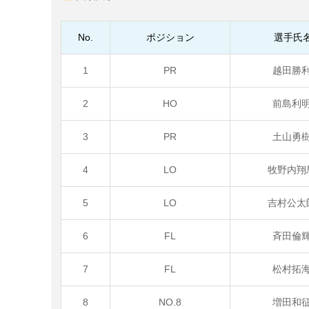
No.
ポジション
選手氏
1
PR
越田勝
2
HO
前島利
3
PR
土山勇
4
LO
牧野内翔
5
LO
吉村公太
6
FL
斉田倫
7
FL
松村拓
8
NO.8
増田和