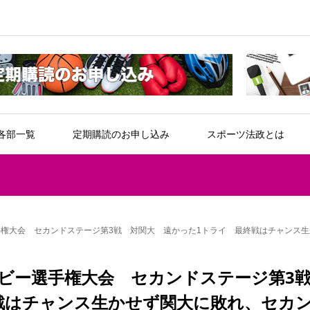
各部一覧
定期購読のお申し込み
スポーツ法政とは
手権大会 セカンドステージ第3戦 対関大 遠かった1トライ 最終戦はチャンス
グビー選手権大会 セカンドステージ第
戦はチャンス生かせず関大に敗れ、セカ