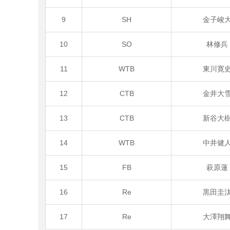
9
SH
金子峻
10
SO
林修
11
WTB
東川寛
12
CTB
金井大
13
CTB
新谷大
14
WTB
中井健
15
FB
萩原
16
Re
黒田圭
17
Re
大澤翔