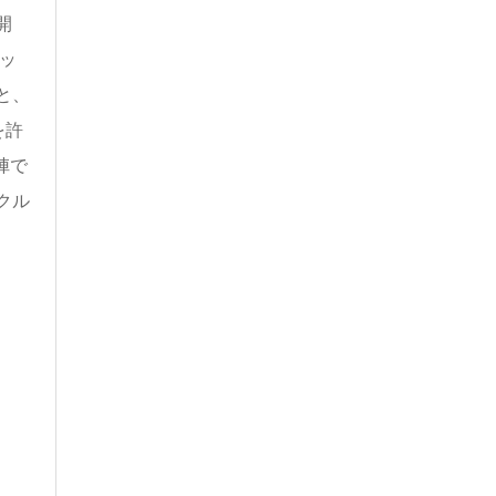
開
ッ
と、
を許
陣で
クル