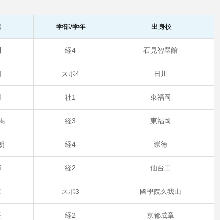
名
学部/学年
出身校
利
経4
石見智翠館
明
スポ4
日川
樹
社1
東福岡
馬
経3
東福岡
朗
経4
崇徳
輝
経2
仙台工
海
スポ3
國學院久我山
征
経2
京都成章