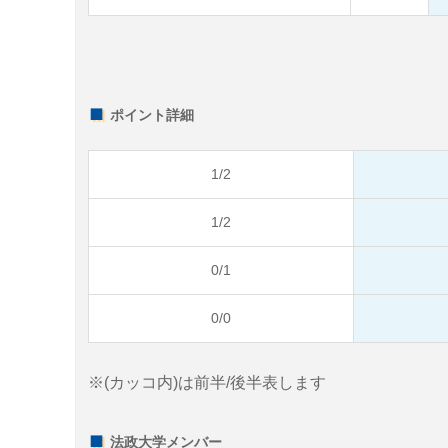
ポイント詳細
1/2
1/2
0/1
0/0
※(カッコ内)は前半/後半表します
法政大学メンバー