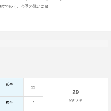
3位で終え、今季の戦いに幕
前半
22
29
関西大学
7
後半