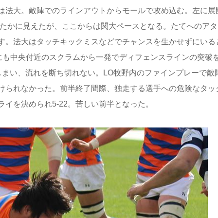
は法大。敵陣でのラインアウトからモールで攻め込む。左に展
けたかに見えたが、ここからは関大ペースとなる。たてへのアタ
す。法大はタッチキックミスなどでチャンスを生かせずにいる
分にも中央付近のスクラムから一発でディフェンスラインの突破
しまい、流れを断ち切れない。LO牧野内のファインプレーで敵
けられなかった。前半終了間際、独走する選手への危険なタッ
ライを決められ5-22。苦しい前半となった。