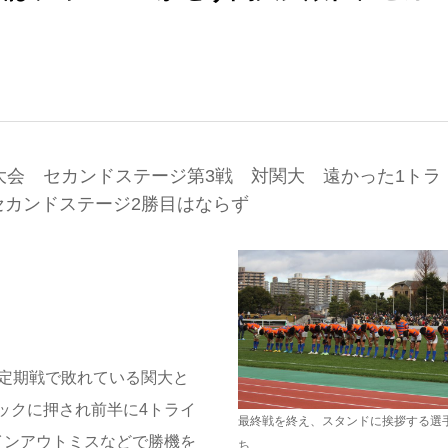
大会 セカンドステージ第3戦 対関大 遠かった1トラ
カンドステージ2勝目はならず
、定期戦で敗れている関大と
ックに押され前半に4トライ
最終戦を終え、スタンドに挨拶する選
インアウトミスなどで勝機を
ち