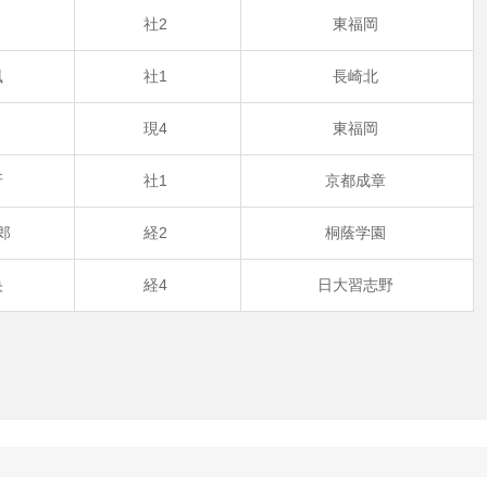
崇
社2
東福岡
風
社1
長崎北
弘
現4
東福岡
冴
社1
京都成章
郎
経2
桐蔭学園
央
経4
日大習志野