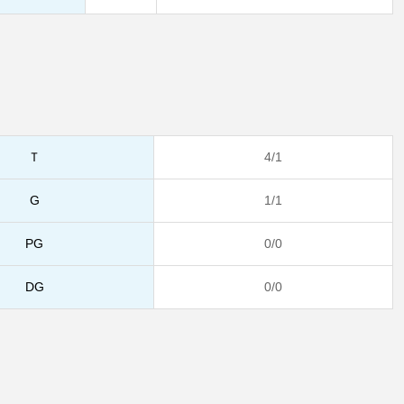
Ｔ
4/1
G
1/1
PG
0/0
DG
0/0