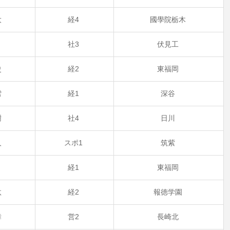
大
経4
國學院栃木
兵
社3
伏見工
史
経2
東福岡
雪
経1
深谷
樹
社4
日川
人
スポ1
筑紫
蓮
経1
東福岡
汰
経2
報徳学園
舞
営2
長崎北