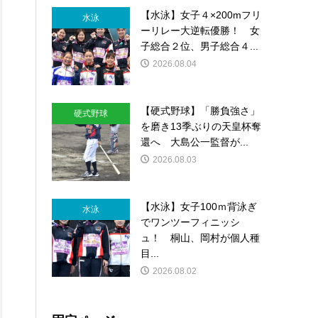
【水泳】女子４×200mフリ
水泳
ーリレー大逆転優勝！ 女
子総合２位、男子総合４...
2026.08.04
【硬式野球】「勝負強さ」
硬式野球
を磨き13季ぶりの天皇杯奪
還へ 大島公一監督が...
2026.08.03
【水泳】女子100ｍ背泳ぎ
水泳
でワンツーフィニッシ
ュ！ 桐山、岡村が個人種
目...
2026.08.02