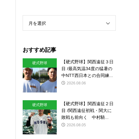
月を選択
おすすめ記事
【硬式野球】関西遠征３日
硬式野球
目 /最高気温34度の猛暑の
中NTT西日本との合同練...
2026.08.06
【硬式野球】関西遠征２日
硬式野球
目 /関西遠征初戦・関大に
敗戦も前向く 中村騎...
2026.08.05