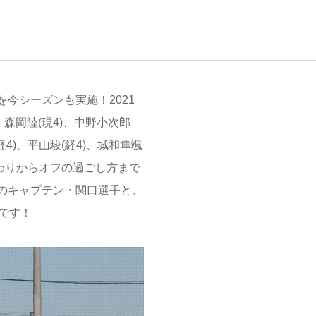
今シーズンも実施！2021
森岡陸(現4)、中野小次郎
経4)、平山駿(経4)、城和隼颯
だわりからオフの過ごし方まで
のキャプテン・関口選手と、
です！