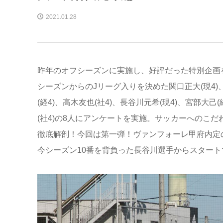
2021.01.28
昨年のオフシーズンに実施し、好評だった特別企画を
シーズンからのJリーグ入りを決めた関口正大(現4)、
(経4)、高木友也(社4)、長谷川元希(現4)、宮部大己(
(社4)の8人にアンケートを実施。サッカーへのこ
徹底解剖！今回は第一弾！ヴァンフォーレ甲府内定
今シーズン10番を背負った長谷川選手からスタート