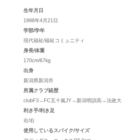
生年月日
1998年4月21日
学部/学年
現代福祉/福祉コミュニティ
身長/体重
170cm/67kg
出身
新潟県新潟市
所属クラブ経歴
clubF3→FC五十嵐JY→新潟明訓高→法政大
利き手/利き足
右/右
使用しているスパイク/サイズ