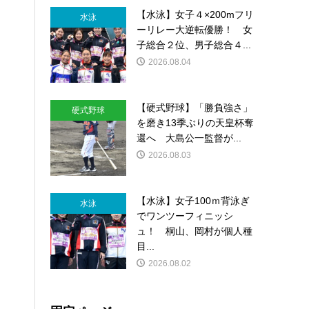
【水泳】女子４×200mフリ
水泳
ーリレー大逆転優勝！ 女
子総合２位、男子総合４...
2026.08.04
【硬式野球】「勝負強さ」
硬式野球
を磨き13季ぶりの天皇杯奪
還へ 大島公一監督が...
2026.08.03
【水泳】女子100ｍ背泳ぎ
水泳
でワンツーフィニッシ
ュ！ 桐山、岡村が個人種
目...
2026.08.02