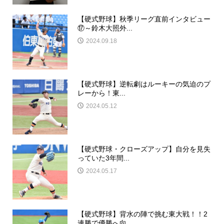
【硬式野球】秋季リーグ直前インタビュー
⑰～鈴木大照外...
2024.09.18
【硬式野球】逆転劇はルーキーの気迫のプ
レーから！東...
2024.05.12
【硬式野球・クローズアップ】自分を見失
っていた3年間...
2024.05.17
【硬式野球】背水の陣で挑む東大戦！！2
連勝で優勝へ向...