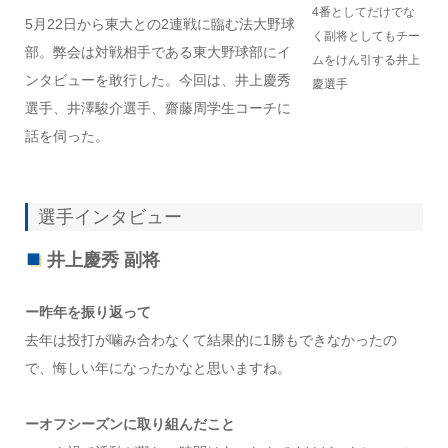
4番としてだけでな
5月22日から東大との2連戦に臨む法大野球
く副将としてもチー
部。弊会は対戦相手である東大野球部にイ
ムをけん引する井上
ンタビューを敢行した。今回は、井上慶秀
慶選手
選手、井澤駿介選手、齋藤周学生コーチに
話を伺った。
選手インタビュー
井上慶秀
副将
ー昨年を振り返って
去年は投打が噛み合わなくて結果的に1勝もできなかったの
で、悔しい年になったかなと思いますね。
ーオフシーズンに取り組んだこと