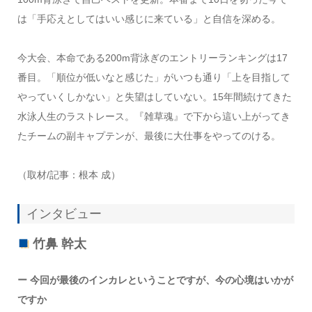
は「手応えとしてはいい感じに来ている」と自信を深める。
今大会、本命である200m背泳ぎのエントリーランキングは17
番目。「順位が低いなと感じた」がいつも通り「上を目指して
やっていくしかない」と失望はしていない。15年間続けてきた
水泳人生のラストレース。『雑草魂』で下から這い上がってき
たチームの副キャプテンが、最後に大仕事をやってのける。
（取材/記事：根本 成）
インタビュー
竹鼻 幹太
ー 今回が最後のインカレということですが、今の心境はいかが
ですか