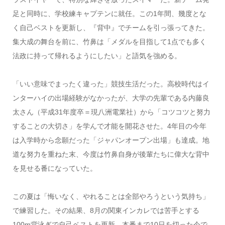
足と同時に、学校練キャプテンに就任。この1年間、幾度とな
く自己ベストを更新し、『背中』でチームを引っ張ってきた。
集大成の舞台を前に、竹鼻は「メダルを目指して1点でも多く
法政に持って帰れるようにしたい」と語気を強める。
「いい意味でまったく違った」競技生活だった。高校時代はイ
ンターハイの出場経験がなかったが、大学の先輩である内藤良
太さん（平成31年度卒＝現八洲電業社）から「コツコツと努力
することの大切さ」を学んで才能を開花させた。4年目の今年
は入学時から念願だった「ジャパンオープン出場」も達成。地
道な努力を重ねた末、今度は竹鼻自身が後輩たちに偉大な背中
を見せる番になっていた。
この夏は「悔いなく、やれることは全部やろうという気持ち」
で練習した。その結果、8月の関東インカレでは苦手とする
100m背泳ぎで自己ベストを更新。本番まで10日を切った今で