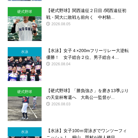
【硬式野球】関西遠征２日目 /関西遠征初
硬式野球
戦・関大に敗戦も前向く 中村騎...
2026.08.05
【水泳】女子４×200mフリーリレー大逆転
水泳
優勝！ 女子総合２位、男子総合４...
2026.08.04
【硬式野球】「勝負強さ」を磨き13季ぶり
硬式野球
の天皇杯奪還へ 大島公一監督が...
2026.08.03
【水泳】女子100ｍ背泳ぎでワンツーフィ
水泳
ニッシュ！ 桐山、岡村が個人種目...