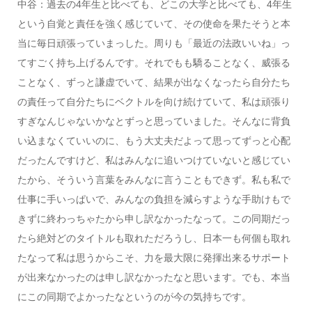
中谷：過去の4年生と比べても、どこの大学と比べても、4年生
という自覚と責任を強く感じていて、その使命を果たそうと本
当に毎日頑張っていまっした。周りも「最近の法政いいね」っ
てすごく持ち上げるんです。それでもも驕ることなく、威張る
ことなく、ずっと謙虚でいて、結果が出なくなったら自分たち
の責任って自分たちにベクトルを向け続けていて、私は頑張り
すぎなんじゃないかなとずっと思っていました。そんなに背負
い込まなくていいのに、もう大丈夫だよって思ってずっと心配
だったんですけど、私はみんなに追いつけていないと感じてい
たから、そういう言葉をみんなに言うこともできず。私も私で
仕事に手いっぱいで、みんなの負担を減らすような手助けもで
きずに終わっちゃたから申し訳なかったなって。この同期だっ
たら絶対どのタイトルも取れただろうし、日本一も何個も取れ
たなって私は思うからこそ、力を最大限に発揮出来るサポート
が出来なかったのは申し訳なかったなと思います。でも、本当
にこの同期でよかったなというのが今の気持ちです。