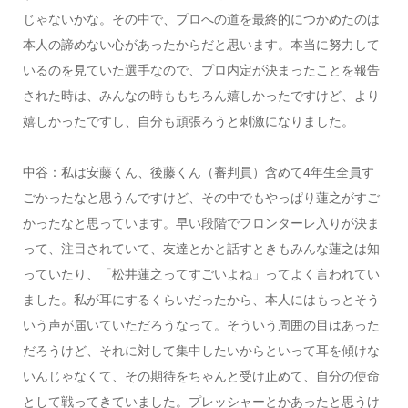
じゃないかな。その中で、プロへの道を最終的につかめたのは
本人の諦めない心があったからだと思います。本当に努力して
いるのを見ていた選手なので、プロ内定が決まったことを報告
された時は、みんなの時ももちろん嬉しかったですけど、より
嬉しかったですし、自分も頑張ろうと刺激になりました。
中谷：私は安藤くん、後藤くん（審判員）含めて4年生全員す
ごかったなと思うんですけど、その中でもやっぱり蓮之がすご
かったなと思っています。早い段階でフロンターレ入りが決ま
って、注目されていて、友達とかと話すときもみんな蓮之は知
っていたり、「松井蓮之ってすごいよね」ってよく言われてい
ました。私が耳にするくらいだったから、本人にはもっとそう
いう声が届いていただろうなって。そういう周囲の目はあった
だろうけど、それに対して集中したいからといって耳を傾けな
いんじゃなくて、その期待をちゃんと受け止めて、自分の使命
として戦ってきていました。プレッシャーとかあったと思うけ