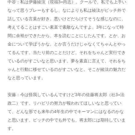
中谷：私は伊藤綾汰（現福3=尚志）。クールで、私でも上手い
なって思うプレーもするし、なによりも私は綾汰がピッチ外で
話している言葉が好き。悪いけどだらけてそうな感じなのに、
考えてることはすごい素直で素敵なんですよ。3年になって時
間に余裕ができたから、本を読むことにしたんです。とか、お
金について学ぼうかな。とか言うだけじゃなくてちゃんとやっ
てるんです。当たり前のことだけど、それをちゃんと実行でき
ているのがすごいなと思います。夢を素直に言えて、それをち
ゃんと行動に移せているのがすごいなと。そこが綾汰の魅力だ
なと思っています。
安藤：今は怪我しているんですけど3年の佐藤将太郎（社3=法
政二）です。リハビリの努力が報われてほしいなと思ってい
て、どんな形でも来年の4年生の中でキーマンにはなるのかな
と思います。ピッチの中でも外でも、将太郎には期待していま
す。