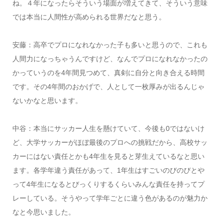
ね。４年になったらそういう場面が増えてきて、そういう意味
では本当に人間性が高められる世界だなと思う。
安藤：高卒でプロになれなかった子も多いと思うので、これも
人間力になっちゃうんですけど、なんでプロになれなかったの
かっていうのを4年間見つめて、真剣に自分と向き合える時間
です。その4年間のおかげで、人として一枚厚みが出るんじゃ
ないかなと思います。
中谷：本当にサッカー人生を懸けていて、今後も0ではないけ
ど、大学サッカーがほぼ最後のプロへの挑戦だから、高校サッ
カーにはない責任とかも4年生を見ると芽生えているなと思い
ます。各学年違う責任があって、1年生はすごいのびのびとや
って4年生になるとびっくりするくらいみんな責任を持ってプ
レーしている。そうやって学年ごとに違う色があるのが魅力か
なと今思いました。