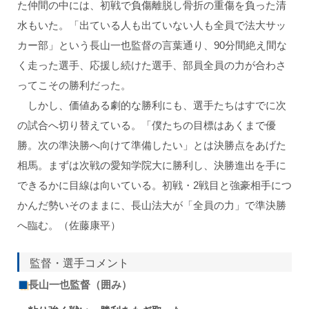
た仲間の中には、初戦で負傷離脱し骨折の重傷を負った清
水もいた。「出ている人も出ていない人も全員で法大サッ
カー部」という長山一也監督の言葉通り、90分間絶え間な
く走った選手、応援し続けた選手、部員全員の力が合わさ
ってこその勝利だった。
しかし、価値ある劇的な勝利にも、選手たちはすでに次
の試合へ切り替えている。「僕たちの目標はあくまで優
勝。次の準決勝へ向けて準備したい」とは決勝点をあげた
相馬。まずは次戦の愛知学院大に勝利し、決勝進出を手に
できるかに目線は向いている。初戦・2戦目と強豪相手につ
かんだ勢いそのままに、長山法大が「全員の力」で準決勝
へ臨む。（佐藤康平）
監督・選手コメント
長山一也監督（囲み）