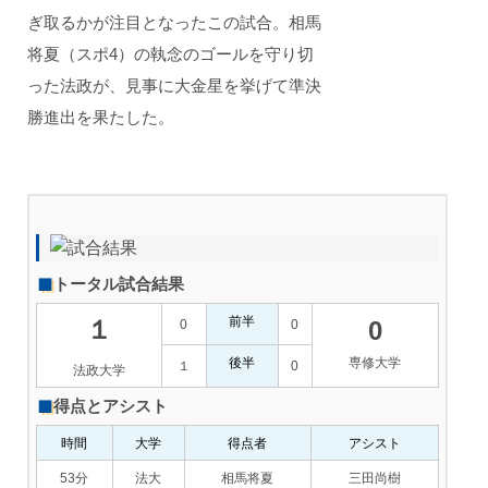
ぎ取るかが注目となったこの試合。相馬
将夏（スポ4）の執念のゴールを守り切
った法政が、見事に大金星を挙げて準決
勝進出を果たした。
トータル試合結果
前半
１
0
0
0
後半
専修大学
１
0
法政大学
得点とアシスト
時間
大学
得点者
アシスト
53分
法大
相馬将夏
三田尚樹