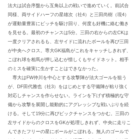
法大は試合序盤から互角以上の戦いで進めていく。前試合
同様、両サイドハーフの星雄次（社4）と三田尚樹（現4）
が運動量豊富にピッチを駆け回り、何度も好機に絡む働き
を見せる。最初のチャンスは5分。三田の右からの左CKは
一度クリアされるも、左サイドに流れたボールを再び三田
が中央へクロス。専大GK福島がこれをキャッチしきれず、
こぼれ球を相馬が押し込むが惜しくもサイドネット。相手
のミスを確実に生かすことはできなかった。
専大はFW仲川を中心とする攻撃陣が法大ゴールを狙う
が、DF田代雅也（社3）をはじめとする守備陣が粘り強く
対応しチャンスを作らせない。ラインを下げず積極的な守
備から攻撃を展開し能動的にアグレッシブな戦いぶりを続
ける。そして19分に再びビックチャンスをつかむ。三田の
左サイドからのクロスをGKが処理しきれず、中央に走りこ
んできたフリーの星にボールがこぼれる。無人のゴールで