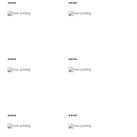
■■■■
■■■■
■■■■
■■■■
■■■■
■■■■