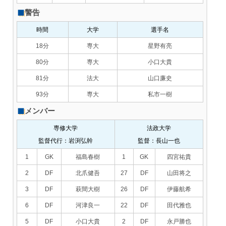
警告
時間
大学
選手名
18分
専大
星野有亮
80分
専大
小口大貴
81分
法大
山口廉史
93分
専大
私市一樹
メンバー
専修大学
法政大学
監督代行：岩渕弘幹
監督：長山一也
1
GK
福島春樹
1
GK
四宮祐貴
2
DF
北爪健吾
27
DF
山田将之
3
DF
萩間大樹
26
DF
伊藤航希
6
DF
河津良一
22
DF
田代雅也
5
DF
小口大貴
2
DF
永戸勝也