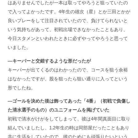
はありませんでしたが一本は取ってやろうと狙っていたの
で入ってよかったです。4年生の雄次（星）とか三田とかが
良いプレーをして注目されていたので、負けてられないと
いう気持ちがあって、初戦出場できなかったこともあり、
今日スタメンといわれたときに必ずやってやろうと思って
いました。
―キーパーと交錯するような形だったが
キーパーが出てくるのはわかったので、コースを狙う余裕
はなかったですが、股を狙ったら狙い通りに入ってという
形でしたね。
―ゴールを決めた後は飾ってあった「4
番」（初戦で負傷し
た清水選手のもの）のユニフォームを掲げていた
初戦で清水がけがをしてしまって、彼は4年間真面目に取り
組んでいましたし、1.2年生の時は同部屋だったこともあり
共に生活をしていたので、彼のためにも頑張りたいという