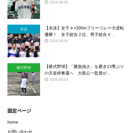
2026.08.05
【水泳】女子４×200mフリーリレー大逆転
水泳
優勝！ 女子総合２位、男子総合４...
2026.08.04
【硬式野球】「勝負強さ」を磨き13季ぶり
硬式野球
の天皇杯奪還へ 大島公一監督が...
2026.08.03
固定ページ
home
お問い合わせ