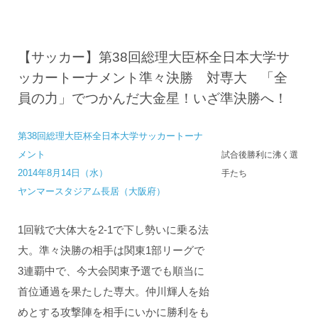
【サッカー】第38回総理大臣杯全日本大学サ
ッカートーナメント準々決勝 対専大 「全
員の力」でつかんだ大金星！いざ準決勝へ！
第38回総理大臣杯全日本大学サッカートーナ
メント
試合後勝利に沸く選
2014年8月14日（水）
手たち
ヤンマースタジアム長居（大阪府）
1回戦で大体大を2-1で下し勢いに乗る法
大。準々決勝の相手は関東1部リーグで
3連覇中で、今大会関東予選でも順当に
首位通過を果たした専大。仲川輝人を始
めとする攻撃陣を相手にいかに勝利をも