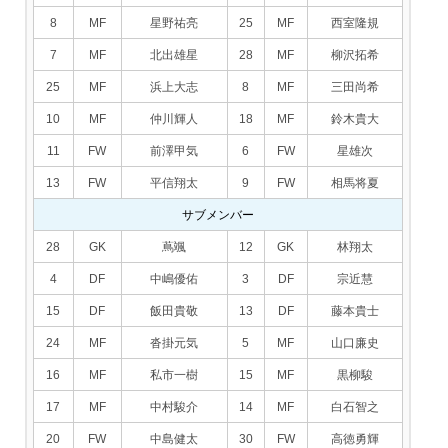
8
MF
星野祐亮
25
MF
西室隆規
7
MF
北出雄星
28
MF
柳沢拓希
25
MF
浜上大志
8
MF
三田尚希
10
MF
仲川輝人
18
MF
鈴木貴大
11
FW
前澤甲気
6
FW
星雄次
13
FW
平信翔太
9
FW
相馬将夏
サブメンバー
28
GK
蔦颯
12
GK
林翔太
4
DF
中嶋優佑
3
DF
宗近慧
15
DF
飯田貴敬
13
DF
藤本貴士
24
MF
沓掛元気
5
MF
山口廉史
16
MF
私市一樹
15
MF
黒柳駿
17
MF
中村駿介
14
MF
白石智之
20
FW
中島健太
30
FW
高徳勇輝