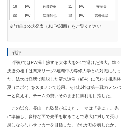
19
FW
佐藤遵樹
11
FW
安藤央
00
FW
深澤知也
15
FW
高橋健哉
※詳細は公式発表（JUFA関西）をご覧ください
戦評
2回戦ではFW澤上擁する大体大を2-1で退けた法大。準々
決勝の相手は関東リーグ3連覇中の専修大学との対戦になっ
た。法大は怪我で離脱した清水道浩（経4）に代わり相馬将
夏（スポ4）をスタメンで起用。それ以外は第一戦のメンバ
ーと変えず、チームの勢いそのままに勝利を目指した。
この試合、長山一也監督が伝えたテーマは「先に」。先
に準備し、多様な面で先手を取ることで専大に対して受け
身にならないサッカーを目指した。それが功を奏したか、