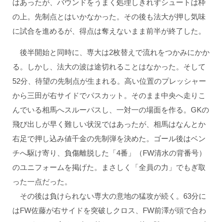
はあったが、バウンドをうまく処理しきれずシュートは枠
の上。先制点とはいかなかった。その後も法大が押し気味
に試合を進めるが、得点は奪えないまま前半が終了した。
後半開始と同時に、専大は2枚替えで流れをつかみにかか
る。しかし、法大の波は途切れることはなかった。そして
52分、待望の先制点が生まれる。高い位置のプレッシャー
から三田が右サイドでパスカット。そのまま中央へ走りこ
んでいる相馬へスルーパスし、一対一の場面を作る。GKの
飛び出しが早く難しい状況ではあったが、相馬はなんとか
右足で押し込み値千金の先制弾を決めた。ゴール後はベン
チへ駆け寄り、負傷離脱した「4番」（FW清水の背番号）
のユニフォームを掲げた。まさしく「全員の力」でもぎ取
った一点だった。
その後は負けられない専大の意地の猛攻が続く。63分に
はFW佐藤が右サイドを突破しクロス、FW前澤が頭で合わ