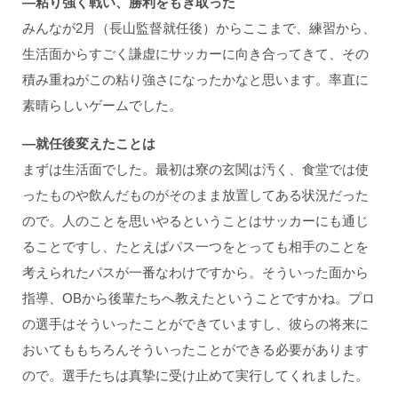
―粘り強く戦い、勝利をもぎ取った
みんなが2月（長山監督就任後）からここまで、練習から、
生活面からすごく謙虚にサッカーに向き合ってきて、その
積み重ねがこの粘り強さになったかなと思います。率直に
素晴らしいゲームでした。
―就任後変えたことは
まずは生活面でした。最初は寮の玄関は汚く、食堂では使
ったものや飲んだものがそのまま放置してある状況だった
ので。人のことを思いやるということはサッカーにも通じ
ることですし、たとえばパス一つをとっても相手のことを
考えられたパスが一番なわけですから。そういった面から
指導、OBから後輩たちへ教えたということですかね。プロ
の選手はそういったことができていますし、彼らの将来に
おいてももちろんそういったことができる必要があります
ので。選手たちは真摯に受け止めて実行してくれました。