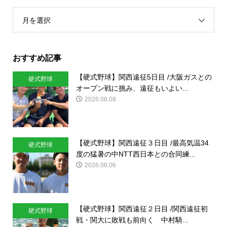
月を選択
おすすめ記事
【硬式野球】関西遠征5日目 /大阪ガスとの
硬式野球
オープン戦に挑み、遠征もいよい...
2026.08.08
【硬式野球】関西遠征３日目 /最高気温34
硬式野球
度の猛暑の中NTT西日本との合同練...
2026.08.06
【硬式野球】関西遠征２日目 /関西遠征初
硬式野球
戦・関大に敗戦も前向く 中村騎...