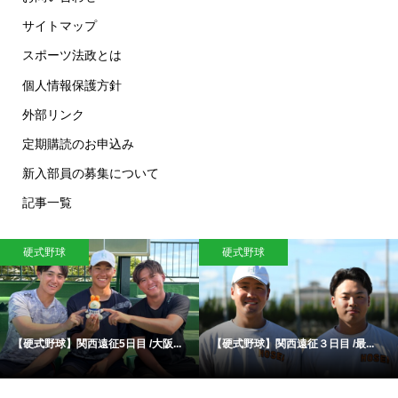
サイトマップ
スポーツ法政とは
個人情報保護方針
外部リンク
定期購読のお申込み
新入部員の募集について
記事一覧
硬式野球
硬式野球
【硬式野球】関西遠征5日目 /大阪...
【硬式野球】関西遠征３日目 /最...