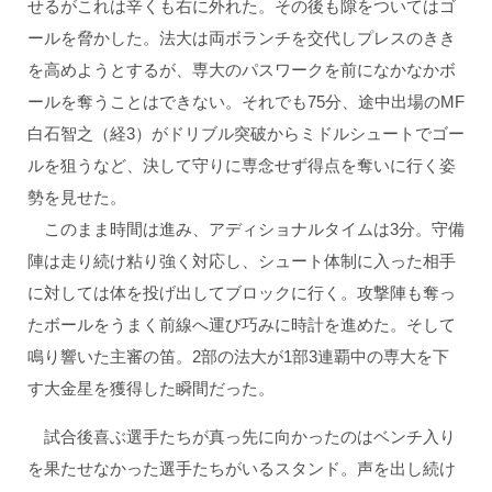
せるがこれは辛くも右に外れた。その後も隙をついてはゴ
ールを脅かした。法大は両ボランチを交代しプレスのきき
を高めようとするが、専大のパスワークを前になかなかボ
ールを奪うことはできない。それでも75分、途中出場のMF
白石智之（経3）がドリブル突破からミドルシュートでゴー
ルを狙うなど、決して守りに専念せず得点を奪いに行く姿
勢を見せた。
このまま時間は進み、アディショナルタイムは3分。守備
陣は走り続け粘り強く対応し、シュート体制に入った相手
に対しては体を投げ出してブロックに行く。攻撃陣も奪っ
たボールをうまく前線へ運び巧みに時計を進めた。そして
鳴り響いた主審の笛。2部の法大が1部3連覇中の専大を下
す大金星を獲得した瞬間だった。
試合後喜ぶ選手たちが真っ先に向かったのはベンチ入り
を果たせなかった選手たちがいるスタンド。声を出し続け