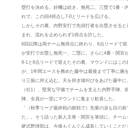
塁打を決める。好機は続き、無死二、三塁で1番・
れで、この回4得点し7-0とリードを広げる。
しかしその裏、内野安打で先頭打者を出塁させると
まれ、流れを止められず1得点を許した。
6回以降は両チーム無得点に終わり、6点リードで迎
が安打で出塁し無死一、二塁に。さらに4番・関宮
9-1と8点リードで迎えたその裏、マウンドにはこ
が、1年間エースを務めた藤中は最後まで丁寧に腕
り三振に抑え込む。天を仰ぎ雄叫びをあげた藤中に
（社1）、堅実な守備でチームを支えた内野手陣、
陣、全員が一堂にマウンドに集まり歓喜した。
「（秋季リーグ最終戦の敗戦で）先輩の涙も目の前
た」。そう語った新人主将・関宮を筆頭に、チーム
硬式野球部は、今後もぐんぐん成長していくことだ