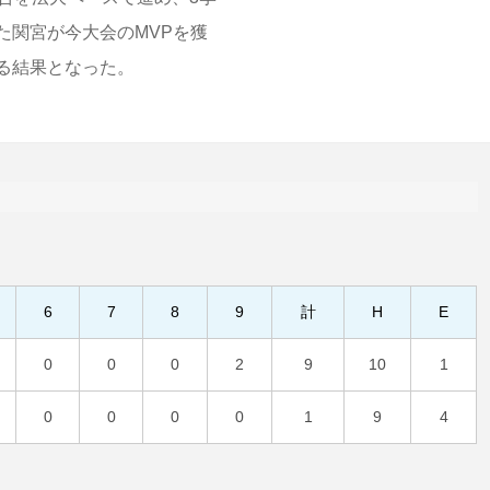
た関宮が今大会のMVPを獲
る結果となった。
6
7
8
9
計
H
E
0
0
0
2
9
10
1
0
0
0
0
1
9
4