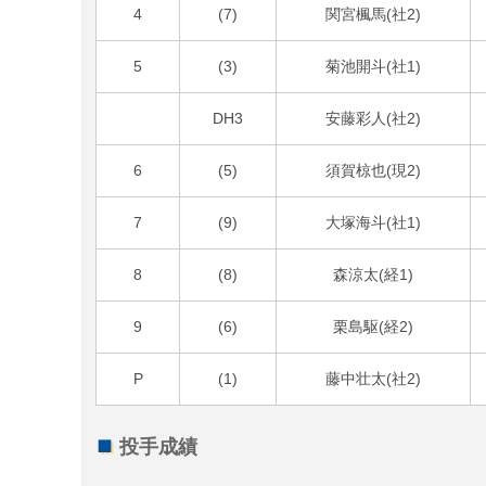
4
(7)
関宮楓馬(社2)
5
(3)
菊池開斗(社1)
DH3
安藤彩人(社2)
6
(5)
須賀椋也(現2)
7
(9)
大塚海斗(社1)
8
(8)
森涼太(経1)
9
(6)
栗島駆(経2)
P
(1)
藤中壮太(社2)
投手成績