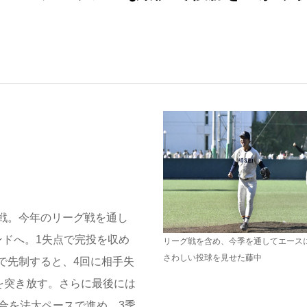
戦。今年のリーグ戦を通し
ンドへ。1失点で完投を収め
リーグ戦を含め、今季を通してエース
さわしい投球を見せた藤中
で先制すると、4回に相手失
を突き放す。さらに最後には
合を法大ペースで進め、3季