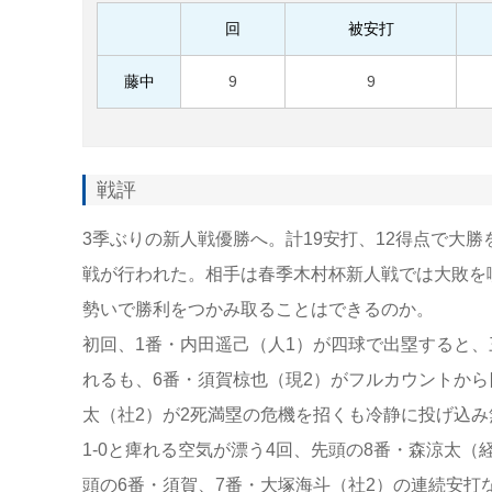
回
被安打
藤中
9
9
戦評
3季ぶりの新人戦優勝へ。計19安打、12得点で大
戦が行われた。相手は春季木村杯新人戦では大敗を
勢いで勝利をつかみ取ることはできるのか。
初回、1番・内田遥己（人1）が四球で出塁すると
れるも、6番・須賀椋也（現2）がフルカウントか
太（社2）が2死満塁の危機を招くも冷静に投げ込
1-0と痺れる空気が漂う4回、先頭の8番・森涼太（
頭の6番・須賀、7番・大塚海斗（社2）の連続安打