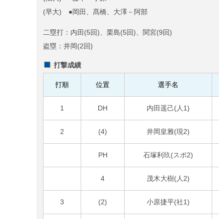
(早大) ●岡田、髙橋、大澤－阿部
二塁打：内田(5回)、栗島(5回)、関宮(9回)
盗塁：井岡(2回)
打撃成績
打順
位置
選手名
1
DH
内田遥己(人1)
2
(4)
井岡皇雅(現2)
PH
石塚利玖(スポ2)
4
茂木大樹(人2)
3
(2)
小原捷平(社1)