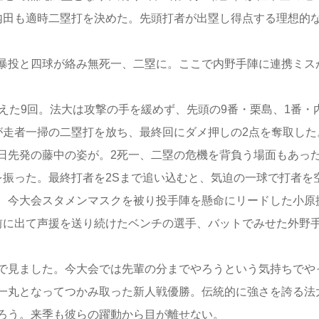
内田も適時二塁打を決めた。先頭打者が出塁し得点する理想的
暴投と四球が絡み無死一、二塁に。ここで内野手陣に連携ミス
えた9回。法大は攻撃の手を緩めず、先頭の9番・栗島、1番・
が走者一掃の二塁打を放ち、最終回にダメ押しの2点を奪取した
の日先発の藤中の姿が。2死一、二塁の危機を背負う場面もあっ
を振った。最終打者を2Sまで追い込むと、気迫の一球で打者を
、今大会スタメンマスクを被り投手陣を懸命にリードした小原
前に出て声援を送り続けたベンチの選手、バットでみせた外野
で見ました。今大会では先輩の分までやろうという気持ちでや
一丸となってつかみ取った新人戦優勝。伝統的に強さを誇る法
ろう。来季も彼らの躍動から目が離せない。