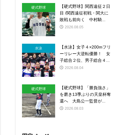
【硬式野球】関西遠征２日
硬式野球
目 /関西遠征初戦・関大に
敗戦も前向く 中村騎...
2026.08.05
【水泳】女子４×200mフリ
水泳
ーリレー大逆転優勝！ 女
子総合２位、男子総合４...
2026.08.04
【硬式野球】「勝負強さ」
硬式野球
を磨き13季ぶりの天皇杯奪
還へ 大島公一監督が...
2026.08.03