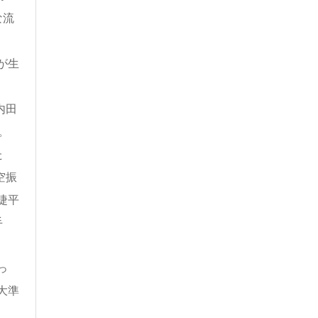
な流
が生
内田
。
た
空振
捷平
手
っ
大準