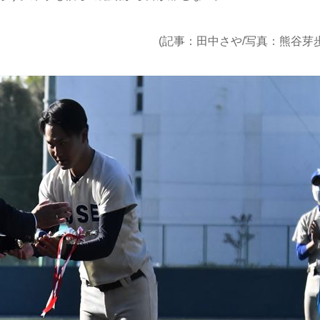
(記事：田中さや/写真
：熊谷芽歩