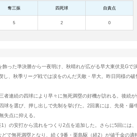
奪三振
四死球
自責点
5
2
0
勝を飾った準決勝から一夜明け、秋晴れが広がる早大東伏見Gで
喫し、秋季リーグ戦では涙をのんだ天敵・早大。昨日同様の破
、三者連続の四球により早々に無死満塁の好機が訪れる。後続が
ら四球を選び、押し出しで先制を挙げた。2回裏には、先発・藤
み無失点に抑える。
経1）の安打から流れをつくり2点を追加した。さらに5回には、
などで無死満塁となり、続く9番・栗島駆（経2）が値千金の適