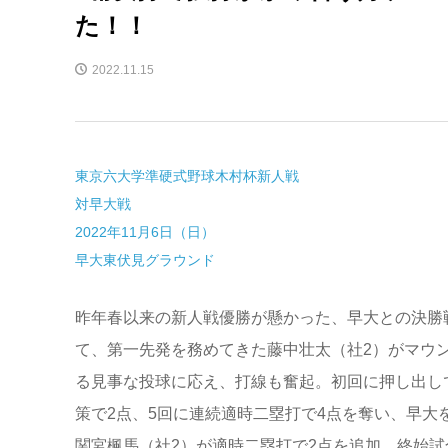
た！！
2022.11.15
東京六大学準硬式野球木村杯新人戦
対早大戦
2022年11月6日（日）
早大東伏見グラウンド
昨年春以来の新人戦優勝が懸かった、早大との決勝
て、第一先発を務めてきた藤中壮太（社2）がマウ
る見事な投球に応え、打線も奮起。初回に押し出し
策で2点、5回に連続適時二塁打で4点を奪い、早大
関宮楓馬（社2）が適時二塁打で2点を追加。終始試