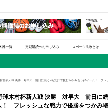
各部一覧
定期購読のお申し込み
スポーツ法政とは
村杯新人戦 決勝 対早大 前日に続く2桁安打で投打がかみ合う好ゲーム！ フレ
野球木村杯新人戦 決勝 対早大 前日に
ム！ フレッシュな戦力で優勝をつかみ