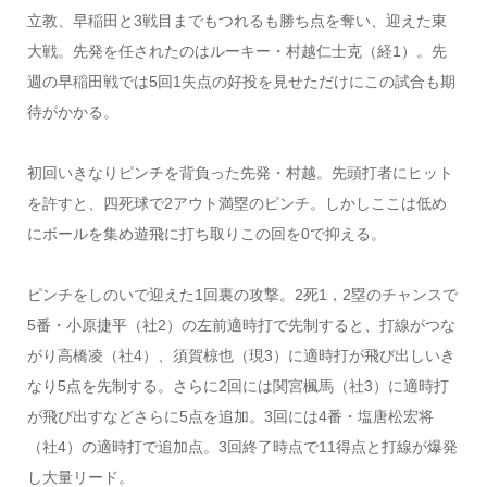
立教、早稲田と3戦目までもつれるも勝ち点を奪い、迎えた東
大戦。先発を任されたのはルーキー・村越仁士克（経1）。先
週の早稲田戦では5回1失点の好投を見せただけにこの試合も期
待がかかる。
初回いきなりピンチを背負った先発・村越。先頭打者にヒット
を許すと、四死球で2アウト満塁のピンチ。しかしここは低め
にボールを集め遊飛に打ち取りこの回を0で抑える。
ピンチをしのいで迎えた1回裏の攻撃。2死1，2塁のチャンスで
5番・小原捷平（社2）の左前適時打で先制すると、打線がつな
がり高橋凌（社4）、須賀椋也（現3）に適時打が飛び出しいき
なり5点を先制する。さらに2回には関宮楓馬（社3）に適時打
が飛び出すなどさらに5点を追加。3回には4番・塩唐松宏将
（社4）の適時打で追加点。3回終了時点で11得点と打線が爆発
し大量リード。