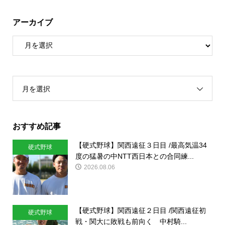
アーカイブ
月を選択
おすすめ記事
【硬式野球】関西遠征３日目 /最高気温34
硬式野球
度の猛暑の中NTT西日本との合同練...
2026.08.06
【硬式野球】関西遠征２日目 /関西遠征初
硬式野球
戦・関大に敗戦も前向く 中村騎...