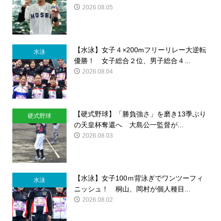
2026.08.05
【水泳】女子４×200mフリーリレー大逆転
水泳
優勝！ 女子総合２位、男子総合４...
2026.08.04
【硬式野球】「勝負強さ」を磨き13季ぶり
硬式野球
の天皇杯奪還へ 大島公一監督が...
2026.08.03
【水泳】女子100ｍ背泳ぎでワンツーフィ
水泳
ニッシュ！ 桐山、岡村が個人種目...
2026.08.02