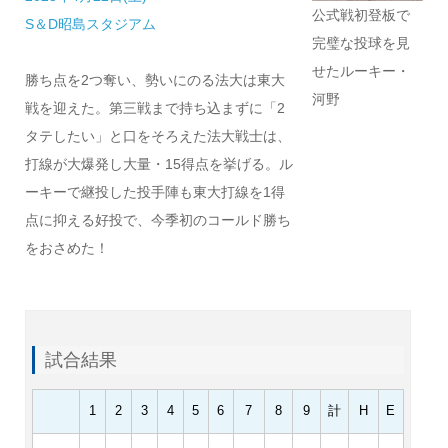
公式戦初登板で
S＆D昭島スタジアム
完璧な投球を見
せたルーキー・
勝ち点を2つ奪い、勢いにのる法大は東大
河野
戦を迎えた。第三戦まで持ち込まずに「2
タテしたい」と口をそろえた法大戦士は、
打線が大爆発し大量・15得点を挙げる。ル
ーキーで継投した投手陣も東大打線を1得
点に抑える好投で、今季初のコールド勝ち
をおさめた！
試合結果
1
2
3
4
5
6
7
8
9
計
H
E