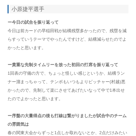
小原捷平選手
ー今日の試合を振り返って
今日は前カードの早稲田戦が結構残塁多かったので、残塁を減
らすっていうテーマでやったんですけど、結構減らせたのでよ
かったと思います。
ー貴重な先制タイムリーを放った初回の打席を振り返って
1回表の守備の方で、ちょっと怪しい感じというか、結構ラン
ナー溜まっちゃって、テンポもいつもよりピッチャー(村越)悪
かったので、先制して楽にさせてあげたいなって中で1本出せ
たのでよかったと思います。
ー序盤の大量得点の後も打線は繋がりましたが試合中のチーム
の雰囲気は
春の関東大会からずっと1点しか取れないとか、2点だけみたい