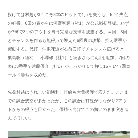
投げては村越が3回こそ3本のヒットで1点を失うも、5回1失点
の好投。6回の表からは河野智輝（社1）が公式戦初登板。わず
か7球で3つのアウトを奪う完璧な投球を披露する。４回、5回
とチャンスを作るも無得点で迎えた6回裏の攻撃、控え選手が
躍動する。代打・沖坂花道が右前安打でチャンスを広げると、
栗島駆（経3）、小澤修（社1）も続きさらに4点を追加。7回の
表は3番手で遠藤優介（社1）がしっかり０で抑え15－1で7回コ
ールド勝ちを収めた。
先発村越はうれしい初勝利、打線も大量援護で応えた。ここま
での試合残塁が多かったが、この試合は打線がつながり2アウ
トからの得点も目立った。優勝へ向けてこの勢いのまま突き進
んでほしい。