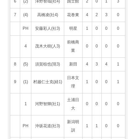
6
(2)
澤野智哉(社4)
国士館
2
0
1
3
7
(4)
高橋凌(社4)
花巻東
4
2
3
0
PH
安藤彩人(社3)
明星
1
0
0
0
前橋商
4
茂木大樹(人3)
0
0
0
0
業
8
(5)
須賀椋也(現3)
新田
4
3
4
1
日本文
9
(1)
村越仁士克(経1)
1
0
0
1
理
土浦日
1
河野智輝(社1)
0
0
0
0
大
新潟明
PH
沖坂花道(社3)
1
1
0
0
訓