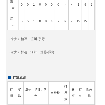
東
0
0
1
0
0
0
0
×
×
1
5
2
大
法
5
5
1
0
0
4
×
×
×
15
15
0
大
（東大）柏野、笹川-宇野
（法大）村越、河野、遠藤-澤野
打撃成績
打
打
守
選手、学部、学
安
打
四死
出身校
席
順
備
年
打
点
球
数