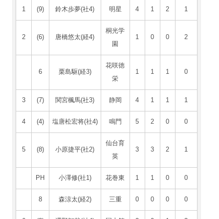
1
(9)
鈴木歩夢(社4)
明星
4
1
2
1
桐光学
2
(6)
唐橋悠太(経4)
1
0
0
2
園
花咲徳
6
栗島駆(経3)
1
1
1
0
栄
3
(7)
関宮楓馬(社3)
静岡
4
1
1
1
4
(4)
塩唐松宏将(社4)
鳴門
5
2
0
0
仙台育
5
(8)
小原捷平(社2)
3
3
2
1
英
PH
小澤修(社1)
花巻東
1
1
0
0
8
森涼太(経2)
三重
0
0
0
0