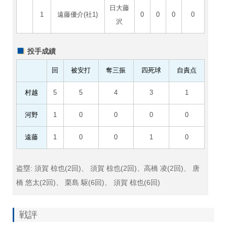
日大藤
1
遠藤優介(社1)
0
0
0
0
沢
投手成績
回
被安打
奪三振
四死球
自責点
村越
5
5
4
3
1
河野
1
0
0
0
0
遠藤
1
0
0
1
0
盗塁: 須賀 椋也(2回)、 須賀 椋也(2回)、高橋 凌(2回)、 唐
橋 悠太(2回)、 栗島 駆(6回)、 須賀 椋也(6回)
戦評