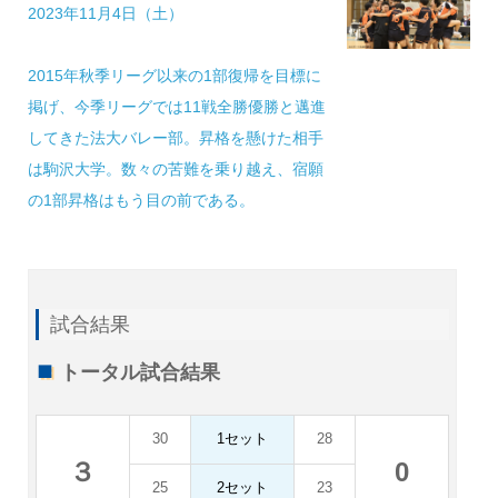
2023年11月4日（土）
2015年秋季リーグ以来の1部復帰を目標に
掲げ、今季リーグでは11戦全勝優勝と邁進
してきた法大バレー部。昇格を懸けた相手
は駒沢大学。数々の苦難を乗り越え、宿願
の1部昇格はもう目の前である。
試合結果
トータル試合結果
30
1セット
28
３
0
25
2セット
23