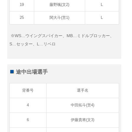
19
藤野颯(文2)
L
25
関大斗(営1)
L
※WS…ウイングスパイカー、MB…ミドルブロッカー、
S…セッター、L…リベロ
途中出場選手
背番号
選手名
4
中田拓斗(営4)
6
伊藤貴将(文3)