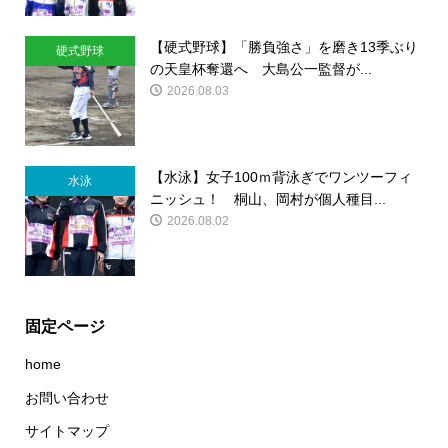
【硬式野球】「勝負強さ」を磨き13季ぶり
硬式野球
の天皇杯奪還へ 大島公一監督が...
2026.08.03
【水泳】女子100ｍ背泳ぎでワンツーフィ
水泳
ニッシュ！ 桐山、岡村が個人種目...
2026.08.02
固定ページ
home
お問い合わせ
サイトマップ