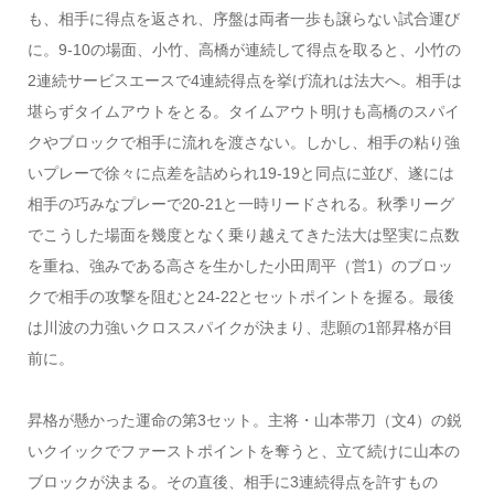
も、相手に得点を返され、序盤は両者一歩も譲らない試合運び
に。9-10の場面、小竹、高橋が連続して得点を取ると、小竹の
2連続サービスエースで4連続得点を挙げ流れは法大へ。相手は
堪らずタイムアウトをとる。タイムアウト明けも高橋のスパイ
クやブロックで相手に流れを渡さない。しかし、相手の粘り強
いプレーで徐々に点差を詰められ19-19と同点に並び、遂には
相手の巧みなプレーで20-21と一時リードされる。秋季リーグ
でこうした場面を幾度となく乗り越えてきた法大は堅実に点数
を重ね、強みである高さを生かした小田周平（営1）のブロッ
クで相手の攻撃を阻むと24-22とセットポイントを握る。最後
は川波の力強いクロススパイクが決まり、悲願の1部昇格が目
前に。
昇格が懸かった運命の第3セット。主将・山本帯刀（文4）の鋭
いクイックでファーストポイントを奪うと、立て続けに山本の
ブロックが決まる。その直後、相手に3連続得点を許すもの