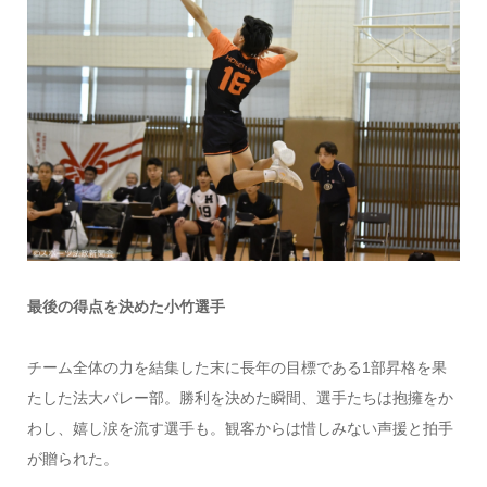
最後の得点を決めた小竹選手
チーム全体の力を結集した末に長年の目標である1部昇格を果
たした法大バレー部。勝利を決めた瞬間、選手たちは抱擁をか
わし、嬉し涙を流す選手も。観客からは惜しみない声援と拍手
が贈られた。