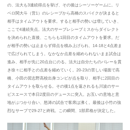
の、法大も3連続得点を挙げ、その後はシーソーゲームに。リ
ベロ関大斗（営1）のレシーブから高橋のスパイクが決まると
相手はタイムアウトを要求。すると相手の勢いは増していき、
ここで4連続失点。法大のサーブレシーブミスからダイレクト
を決められた直後、こちらも1回目のタイムアウトを要求。だ
が相手の勢いは止まらず得点を積み上げられ、14-18と4点差ま
で広げられてしまう。なかなか点差を縮められないまま試合は
進み、相手が先に20点台にのる。法大は自分たちのバレーを貫
き徐々に相手との点差を縮めていく。20-23の苦しい場面で高
橋、小田の習志野高校出身コンビが点を取り、相手に2回目の
タイムアウトを取らせる。その後1点を返されるも川波のサー
ビスエースで本日2度目のデュースに突入。お互いの意地と意
地がぶつかり合い、怒涛の試合で客席は沸く。最後は小竹の強
烈なサーブで29-27と終戦。この瞬間、1部昇格が決定した。