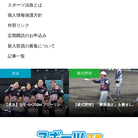
スポーツ法政とは
個人情報保護方針
外部リンク
定期購読のお申込み
新入部員の募集について
記事一覧
水泳
硬式野球
【水泳】女子４×200mフリーリレ
【硬式野球】「勝負強さ」を磨き1...
ー...