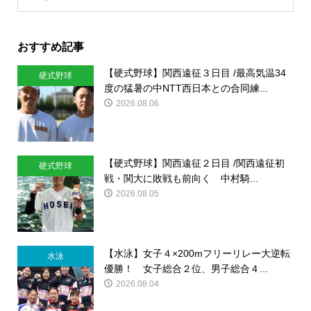
おすすめ記事
【硬式野球】関西遠征３日目 /最高気温34
硬式野球
度の猛暑の中NTT西日本との合同練...
2026.08.06
【硬式野球】関西遠征２日目 /関西遠征初
硬式野球
戦・関大に敗戦も前向く 中村騎...
2026.08.05
【水泳】女子４×200mフリーリレー大逆転
水泳
優勝！ 女子総合２位、男子総合４...
2026.08.04