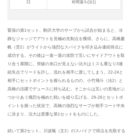
21
村岡蓮斗(法1)
緊張の第1セット。駒沢大学のサーブから試合が始まると、冷
静なジャッジでアウトを見極め先制点を獲得。さらに、高橋慶
帆（営2）がライトから強烈なスパイクを叩き込み連続得点に
成功する。その後は一進一退の攻防で互いにサイドアウトを取
り合う展開に。突破の糸口が見えない法大はミスも重なり3連
続失点でリードを許し、流れを相手に渡してしまう。22-24と
相手にセットポイントを握られるものの、小竹飛斗（法2）と
高橋の活躍でデュースに持ち込む。そこからは互いの意地がぶ
つかりあう熾烈を極めた戦いを繰り広げる。29-28とセットポ
イントを握った状況で、高橋の強烈なサーブが相手コート中央
に決まり、法大は貴重な第1セットをものにした。
続いて第2セット。川波颯（文2）のスパイクで得点を先取する