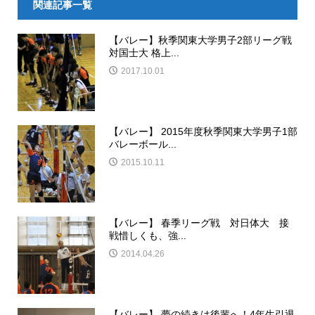
関連記事一覧
【バレー】秋季関東大学男子2部リーグ戦
対国士大 格上...
2017.10.01
【バレー】 2015年度秋季関東大学男子1部
バレーボール...
2015.10.11
【バレー】 春季リーグ戦 対日体大 接
戦惜しくも、強...
2014.04.26
【バレー】 夢の続きは後輩へ！4年生引退