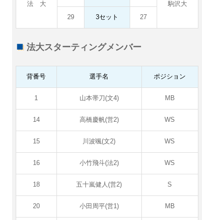
法 大
駒沢大
29
3セット
27
法大スターティングメンバー
背番号
選手名
ポジション
1
山本帯刀(文4)
MB
14
高橋慶帆(営2)
WS
15
川波颯(文2)
WS
16
小竹飛斗(法2)
WS
18
五十嵐健人(営2)
S
20
小田周平(営1)
MB