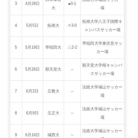
3
4月28日
●0-1
大
場
拓殖大学八王子国際キ
4
5月5日
拓殖大
⚪︎3-0
ャンパスサッカー場
早稲田大学東伏見サッ
5
5月19日
早稲田大
△2-2
カー場
順天堂大学桜キャンパ
6
5月26日
順天堂大
–
スサッカー場
法政大学城山サッカー
7
6月2日
立教大
–
場
法政大学城山サッカー
8
6月9日
立正大
–
場
法政大学城山サッカー
9
6月16日
城西大
–