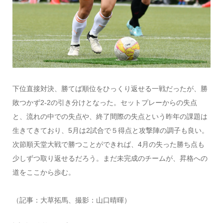
下位直接対決、勝てば順位をひっくり返せる一戦だったが、勝
敗つかず2-2の引き分けとなった。セットプレーからの失点
と、流れの中での失点や、終了間際の失点という昨年の課題は
生きてきており、5月は2試合で５得点と攻撃陣の調子も良い。
次節順天堂大戦で勝つことができれば、4月の失った勝ち点も
少しずつ取り返せるだろう。まだ未完成のチームが、昇格への
道をここから歩む。
（記事：大草拓馬、撮影：山口晴暉）