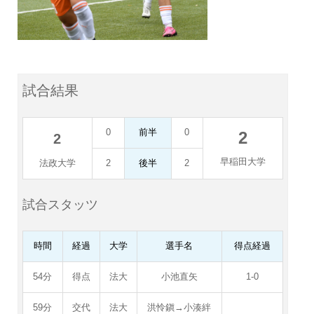
試合結果
0
前半
0
2
2
早稲田大学
法政大学
2
後半
2
試合スタッツ
時間
経過
大学
選手名
得点経過
54分
得点
法大
小池直矢
1-0
59分
交代
法大
洪怜鎭→小湊絆