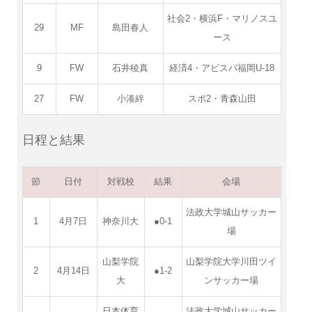
社会2・横浜F・マリノスユ
29
MF
島田春人
ース
9
FW
石井稜真
経済4・アビスパ福岡U-18
27
FW
小湊絆
スポ2・青森山田
日程と結果
節
日付
対戦校
結果
会場
法政大学城山サッカー
1
4月7日
神奈川大
●0-1
場
山梨学院
山梨学院大学川田ツイ
2
4月14日
●1-2
大
ンサッカー場
日本体育
法政大学城山サッカー