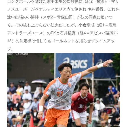
ロングボールを受けた途中出場の松村晃助（経2＝横浜F・マリ
ノスユース）がペナルティエリア内で倒されPKを獲得。これを
途中出場の小湊絆（スポ2＝青森山田）が決め同点に追いつ
く。その後も止まらない法大だったが、小倉幸成（経1＝鹿島
アントラーズユース）のFKと石井稜真（経4＝アビスパ福岡U-
18）の決定機は惜しくもゴールネットを揺らせずタイムアッ
プ。