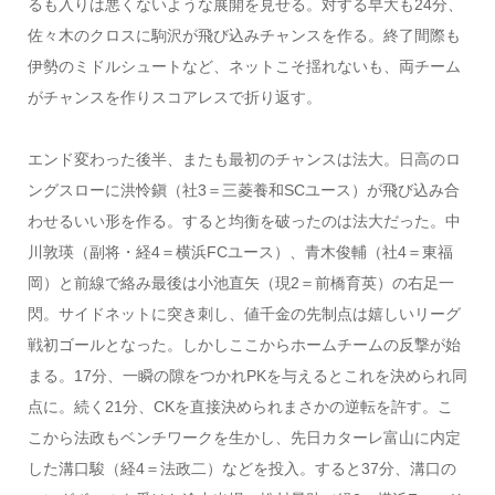
るも入りは悪くないような展開を見せる。対する早大も24分、
佐々木のクロスに駒沢が飛び込みチャンスを作る。終了間際も
伊勢のミドルシュートなど、ネットこそ揺れないも、両チーム
がチャンスを作りスコアレスで折り返す。
エンド変わった後半、またも最初のチャンスは法大。日高のロ
ングスローに洪怜鎭（社3＝三菱養和SCユース）が飛び込み合
わせるいい形を作る。すると均衡を破ったのは法大だった。中
川敦瑛（副将・経4＝横浜FCユース）、青木俊輔（社4＝東福
岡）と前線で絡み最後は小池直矢（現2＝前橋育英）の右足一
閃。サイドネットに突き刺し、値千金の先制点は嬉しいリーグ
戦初ゴールとなった。しかしここからホームチームの反撃が始
まる。17分、一瞬の隙をつかれPKを与えるとこれを決められ同
点に。続く21分、CKを直接決められまさかの逆転を許す。こ
こから法政もベンチワークを生かし、先日カターレ富山に内定
した溝口駿（経4＝法政二）などを投入。すると37分、溝口の