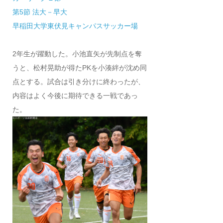
第5節 法大－早大
早稲田大学東伏見キャンパスサッカー場
2年生が躍動した。小池直矢が先制点を奪
うと、松村晃助が得たPKを小湊絆が沈め同
点とする。試合は引き分けに終わったが、
内容はよく今後に期待できる一戦であっ
た。