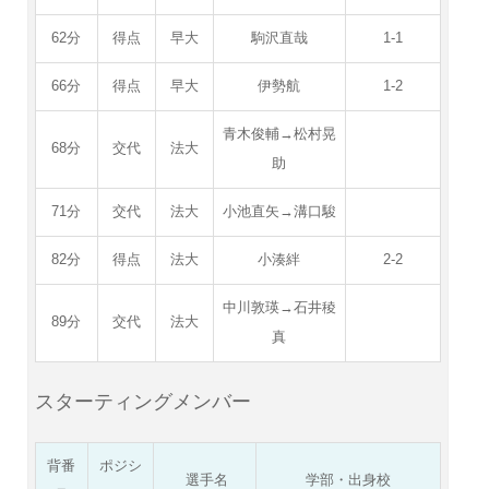
62分
得点
早大
駒沢直哉
1-1
66分
得点
早大
伊勢航
1-2
青木俊輔→松村晃
68分
交代
法大
助
71分
交代
法大
小池直矢→溝口駿
82分
得点
法大
小湊絆
2-2
中川敦瑛→石井稜
89分
交代
法大
真
スターティングメンバー
背番
ポジシ
選手名
学部・出身校