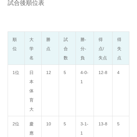
試合後順位表
順
大
勝
試
勝-
得
得
位
学
点
合
分-
点/
失
名
数
負
失点
点
1位
日
12
5
4-0-
12-8
4
本
1
体
育
大
2位
慶
10
5
3-1-
13-8
5
應
1