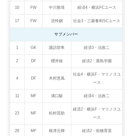
10
FW
中川敦瑛
経済4・横浜FCユース
17
FW
洪怜鎭
社会3・三菱養和SCユース
サブメンバー
1
GK
諏訪部隼
経済3・法政二
2
DF
櫻井稜
経済2・鹿島学園
社会4・横浜F・マリノスユ
4
DF
木村恵風
ース
11
MF
溝口駿
経済4・法政二
経済2・横浜F・マリノスユ
23
MF
松村晃助
ース
28
MF
根津元輝
経済2・前橋育英