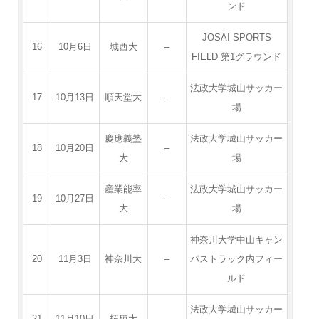
ンド
JOSAI SPORTS
16
10月6日
城西大
–
FIELD 第1グラウンド
法政大学城山サッカー
17
10月13日
順天堂大
–
場
慶應義塾
法政大学城山サッカー
18
10月20日
–
大
場
産業能率
法政大学城山サッカー
19
10月27日
–
大
場
神奈川大学中山キャン
20
11月3日
神奈川大
–
パストラック内フィー
ルド
法政大学城山サッカー
21
11月10日
拓殖大
–