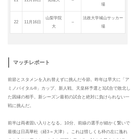
場
山梨学院
法政大学城山サッカー
22
11月16日
–
大
場
マッチレポート
前節とスタメンを入れ替えずに挑んだ今節。昨年は早大に「ア
ミノバイタル®︎」カップ、新人戦、天皇杯予選と3試合で敗北し
た因縁の相手。新シーズン最初の試合と絶対に負けられない一
戦に挑んだ。
前半は両者固い入りとなる。10分、前線の選手が細かく繋いで
最後は日高華杜（経3＝大津）。これは惜しくも枠の左に逸れ