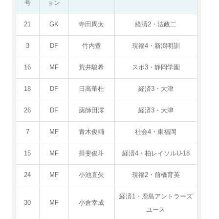
号
ョン
21
GK
寺田周太
経済2・法政二
3
DF
竹内豊
現福4・新潟明訓
16
MF
荒井駿希
スポ3・静岡学園
18
DF
日高華杜
経済3・大津
26
DF
薬師田澪
経済3・大津
7
MF
青木俊輔
社会4・東福岡
15
MF
揖斐俊斗
経済4・柏レイソルU-18
24
MF
小池直矢
現福2・前橋育英
経済1・鹿島アントラーズ
30
MF
小倉幸成
ユース