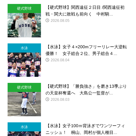
【硬式野球】関西遠征２日目 /関西遠征初
硬式野球
戦・関大に敗戦も前向く 中村騎...
2026.08.05
【水泳】女子４×200mフリーリレー大逆転
水泳
優勝！ 女子総合２位、男子総合４...
2026.08.04
【硬式野球】「勝負強さ」を磨き13季ぶり
硬式野球
の天皇杯奪還へ 大島公一監督が...
2026.08.03
【水泳】女子100ｍ背泳ぎでワンツーフィ
水泳
ニッシュ！ 桐山、岡村が個人種目...