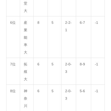
堂
大
6位
産
8
5
2-2-
6-7
-1
業
1
能
率
大
7位
拓
6
5
2-0-
8-9
-1
殖
3
大
8位
神
6
5
2-0-
5-6
-1
奈
3
川