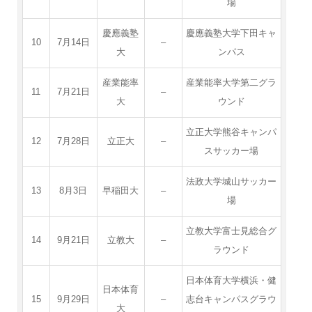
場
慶應義塾
慶應義塾大学下田キャ
10
7月14日
–
大
ンパス
産業能率
産業能率大学第二グラ
11
7月21日
–
大
ウンド
立正大学熊谷キャンパ
12
7月28日
立正大
–
スサッカー場
法政大学城山サッカー
13
8月3日
早稲田大
–
場
立教大学富士見総合グ
14
9月21日
立教大
–
ラウンド
日本体育大学横浜・健
日本体育
15
9月29日
–
志台キャンパスグラウ
大