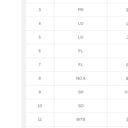
3
PR
4
LO
5
LO
6
FL
7
FL
8
NO.8
9
SH
10
SO
11
WTB