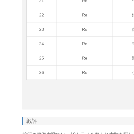
21
Re
22
Re
23
Re
24
Re
25
Re
26
Re
戦評