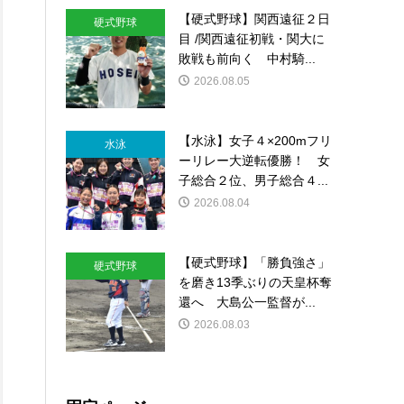
【硬式野球】関西遠征２日
硬式野球
目 /関西遠征初戦・関大に
敗戦も前向く 中村騎...
2026.08.05
【水泳】女子４×200mフリ
水泳
ーリレー大逆転優勝！ 女
子総合２位、男子総合４...
2026.08.04
【硬式野球】「勝負強さ」
硬式野球
を磨き13季ぶりの天皇杯奪
還へ 大島公一監督が...
2026.08.03