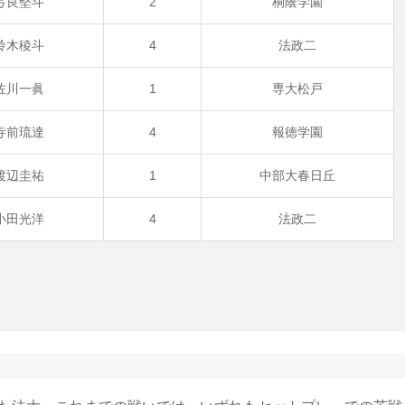
弓良堅斗
2
桐蔭学園
鈴木稜斗
4
法政二
佐川一眞
1
専大松戸
寺前琉達
4
報徳学園
渡辺圭祐
1
中部大春日丘
小田光洋
4
法政二