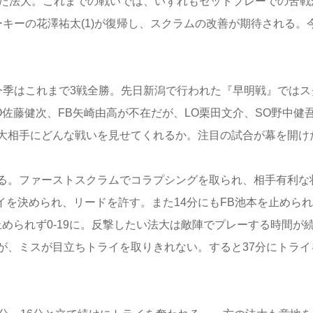
した法大。これまでの戦いでは、いずれもセットプレーでの苦戦
キーの花澤祐太(1)が復帰し、スクラムの改善が期待される。
今季はこれまで3戦全勝。先日新潟で行われた『早明戦』ではス
佐藤健次、FB矢崎由高が不在だが、LO栗田文介、SO野中健
大相手にどんな戦いを見せてくれるか。注目の試合が幕を開け
る。ファーストスクラムでコラプシングを取られ、相手有利な
イを決められ、リードを許す。また14分にもFB池本を止められ
止められず0-19に。反撃したい法大は敵陣でプレーする時間が
が、ミスが目立ちトライを取りきれない。すると37分にトライ