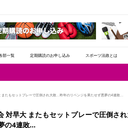
各部一覧
定期購読のお申し込み
スポーツ法政とは
大 またもセットプレーで圧倒され大敗…昨年のリベンジを果たせず悪夢の4連敗…
会 対早大 またもセットプレーで圧倒され
夢の4連敗…