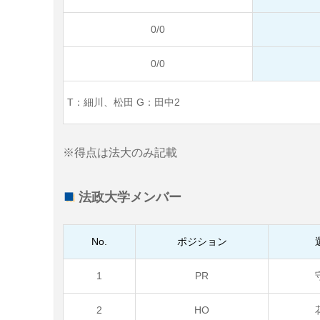
0/0
0/0
T：細川、松田
G：田中2
※得点は法大のみ記載
法政大学メンバー
No.
ポジション
1
PR
2
HO