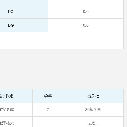
PG
0/0
DG
0/0
選手氏名
学年
出身校
守安史成
2
桐蔭学園
花澤祐太
1
法政二