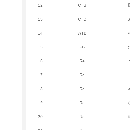
12
CTB
13
CTB
14
WTB
15
FB
16
Re
17
Re
18
Re
19
Re
20
Re