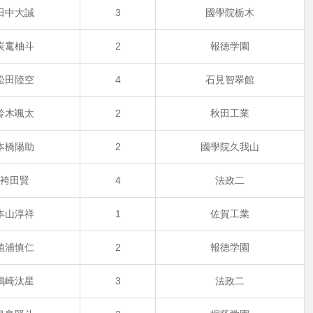
田中大誠
3
國學院栃木
炭竃柚斗
2
報徳学園
松田陸空
4
石見智翠館
鈴木颯太
2
秋田工業
本橋陽助
2
國學院久我山
袴田賢
4
法政二
本山淳祥
1
佐賀工業
植浦慎仁
2
報徳学園
嶋崎汰星
3
法政二