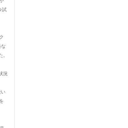
が
今試
ク
吾な
た。
状況
続い
を