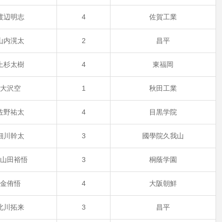
渡辺明志
4
佐賀工業
山内滉太
2
昌平
上杉太樹
4
東福岡
大沢空
1
秋田工業
佐野祐太
4
目黒学院
細川幹太
3
國學院久我山
小山田裕悟
3
桐蔭学園
金侑悟
4
大阪朝鮮
北川拓来
3
昌平