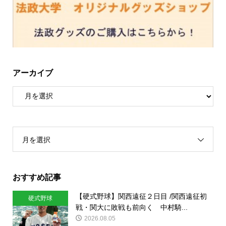
アーカイブ
月を選択
おすすめ記事
【硬式野球】関西遠征２日目 /関西遠征初
硬式野球
戦・関大に敗戦も前向く 中村騎...
2026.08.05