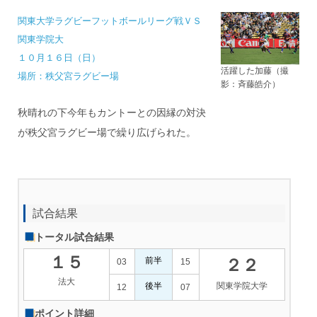
関東大学ラグビーフットボールリーグ戦ＶＳ
関東学院大
１０月１６日（日）
活躍した加藤（撮
場所：秩父宮ラグビー場
影：斉藤皓介）
秋晴れの下今年もカントーとの因縁の対決
が秩父宮ラグビー場で繰り広げられた。
試合結果
トータル試合結果
１５
前半
２２
03
15
法大
後半
関東学院大学
12
07
ポイント詳細