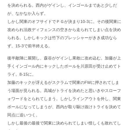
を決められる。西内がゲインし、インゴールまであと少しだ
が、なかなか入らず。
しかし関東のオフサイドでＰＧが決まり10-3に。その後関東に
攻められ法政ディフェンスの空きから走られてしまい点を決め
られる。しかしキックは竹下のプレッシャーがきき成功なら
ず。15-3で前半終える。
後半敵陣に展開し、森谷がゲインし果敢に攻め込む。加藤が上
手くインゴール内にキックしたボールを川原田が受け止めてト
ライ。8-15に。
加藤のキックが冴えるがスクラムで関東のFWに押されてしま
う場面が見られる。高城がトライを決めたと思いきやスローフ
ォワードをとられてしまう。しかしラインアウトを外し、関東
ボールになってしまうが、西内が取り駆け抜けトライを決めて
同点に追いつく。
しかし最後の最後で関東に決められてしまい惜しくも敗れてし