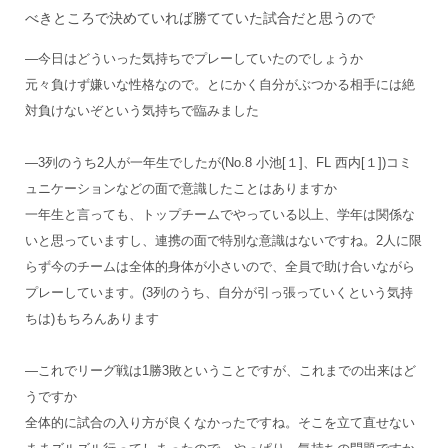
べきところで決めていれば勝てていた試合だと思うので
―今日はどういった気持ちでプレーしていたのでしょうか
元々負けず嫌いな性格なので。とにかく自分がぶつかる相手には絶
対負けないぞという気持ちで臨みました
―3列のうち2人が一年生でしたが(No.8 小池[１]、FL 西内[１])コミ
ュニケーションなどの面で意識したことはありますか
一年生と言っても、トップチームでやっている以上、学年は関係な
いと思っていますし、連携の面で特別な意識はないですね。2人に限
らず今のチームは全体的身体が小さいので、全員で助け合いながら
プレーしています。(3列のうち、自分が引っ張っていくという気持
ちは)もちろんあります
―これでリーグ戦は1勝3敗ということですが、これまでの出来はど
うですか
全体的に試合の入り方が良くなかったですね。そこを立て直せない