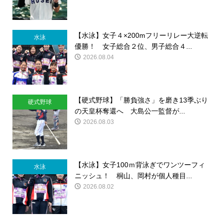
【水泳】女子４×200mフリーリレー大逆転
水泳
優勝！ 女子総合２位、男子総合４...
2026.08.04
【硬式野球】「勝負強さ」を磨き13季ぶり
硬式野球
の天皇杯奪還へ 大島公一監督が...
2026.08.03
【水泳】女子100ｍ背泳ぎでワンツーフィ
水泳
ニッシュ！ 桐山、岡村が個人種目...
2026.08.02