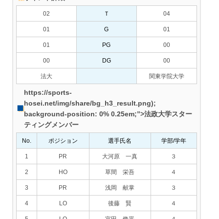
02
Ｔ
04
01
G
01
01
PG
00
00
DG
00
法大
関東学院大学
https://sports-
hosei.net/img/share/bg_h3_result.png);
background-position: 0% 0.25em;”>法政大学スター
ティングメンバー
No.
ポジション
選手氏名
学部/学年
1
PR
大河原 一真
３
2
HO
草間 栄吾
４
3
PR
浅岡 献掌
３
4
LO
後藤 賢
４
5
LO
宮田 脩平
４