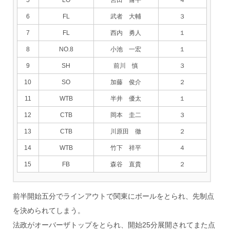
6
FL
武者 大輔
３
7
FL
西内 勇人
１
8
NO.8
小池 一宏
１
9
SH
前川 慎
３
10
SO
加藤 俊介
２
11
WTB
半井 優太
１
12
CTB
岡本 圭二
３
13
CTB
川原田 徹
２
14
WTB
竹下 祥平
４
15
FB
森谷 直貴
２
前半開始五分でラインアウトで関東にボールをとられ、先制点
を決められてしまう。
法政がオーバーザトップをとられ、開始25分展開されてまた点