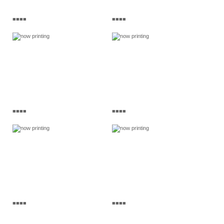
■■■■
■■■■
■■■■
■■■■
■■■■
■■■■