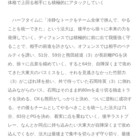
体格で上回る相手にも積極的にアタックしていく
ハーフタイムに「冷静なトークをチーム全体で挟んで、やる
ことを統一できた」という法大は、後半から徐々に本来の力を
発揮していく。ディフェンスでは積極的に前に出て我慢強く守
ることで、相手の前進を許さない。オフェンスでは相手のペナ
ルティを誘い、51分、59分と熊田経道（3）が長距離PGを決
め、徐々に点差を縮めていく。すると64分、自陣深くまで攻め
てきた大東大のパスミスをし、それを見逃さなかった竹部力
（3）がこぼれ球を拾い、外で待っていた石岡玲英（3）に倒れ
込みながらのパス。石岡はそのまま約80mを走り切る独走トラ
イを決める。CKも熊田がしっかりと決め、ついに逆転に成功す
る。その後もチームとしてやるべきことを統一した法大は71
分、83分とPGを決め、着実に点を重ねていく。後半ラストプ
レー、なんとか同点に持ち込みたい大東大が自陣深くまで攻め
込んでくるが、法大は最後まで集中を切らさず守り切り、最後