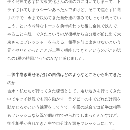
手く発揮できずに大東文化さんの個の力に引いてしまって、ト
ライされてしまうシーンあったんですけど、そこで焦らずに選
手の中で「今まで決めてきた自分達の強みでしっかり戦ってい
こう」という冷静なトークを前半終わった後に全員で挟んで、
やることを統一できたというのが後半から自分達が前に出て大
東さんにプレッシャーを与える、相手を前に出させないという
元々やりたかったことが上手く機能してきたというのがこの試
合の1番の勝因だったのかなと感じました。
—後半巻き返せるだけの自信はどのようなところから出てきた
のか
吉永：私たちが行ってきた練習として、走り込みを行ってきた
中でキツイ状況でも頭を動かす、ラグビーの中でどれだけ頭を
動かせるかという練習をしてきて、今回の試合では前半は相手
もフレッシュな状況で個の力でやられてしまったんですけど、
後半相手が疲れてきた中で自分達が頭をフレッシュにして、