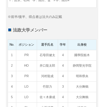
T：吉永、石岡
G：熊田、金 PG：熊田4
※前半/後半、得点者は法大のみ記載
法政大学メンバー
No.
ポジション
選手氏名
学年
出身校
1
PR
石母田健太
4
國學院栃木
2
HO
井口龍太郎
4
静岡聖光学院
3
PR
河村龍成
4
明和県央
4
LO
竹部力
3
大分舞鶴
5
LO
佐々木康成
4
大分舞鶴