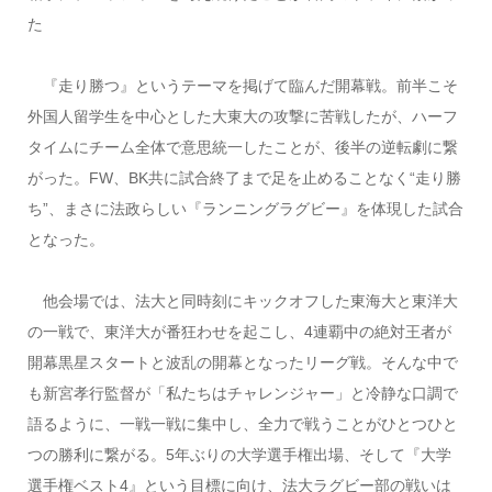
た
『走り勝つ』というテーマを掲げて臨んだ開幕戦。前半こそ
外国人留学生を中心とした大東大の攻撃に苦戦したが、ハーフ
タイムにチーム全体で意思統一したことが、後半の逆転劇に繋
がった。FW、BK共に試合終了まで足を止めることなく“走り勝
ち”、まさに法政らしい『ランニングラグビー』を体現した試合
となった。
他会場では、法大と同時刻にキックオフした東海大と東洋大
の一戦で、東洋大が番狂わせを起こし、4連覇中の絶対王者が
開幕黒星スタートと波乱の開幕となったリーグ戦。そんな中で
も新宮孝行監督が「私たちはチャレンジャー」と冷静な口調で
語るように、一戦一戦に集中し、全力で戦うことがひとつひと
つの勝利に繋がる。5年ぶりの大学選手権出場、そして『大学
選手権ベスト4』という目標に向け、法大ラグビー部の戦いは