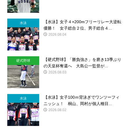
【水泳】女子４×200mフリーリレー大逆転
水泳
優勝！ 女子総合２位、男子総合４...
2026.08.04
【硬式野球】「勝負強さ」を磨き13季ぶり
硬式野球
の天皇杯奪還へ 大島公一監督が...
2026.08.03
【水泳】女子100ｍ背泳ぎでワンツーフィ
水泳
ニッシュ！ 桐山、岡村が個人種目...
2026.08.02