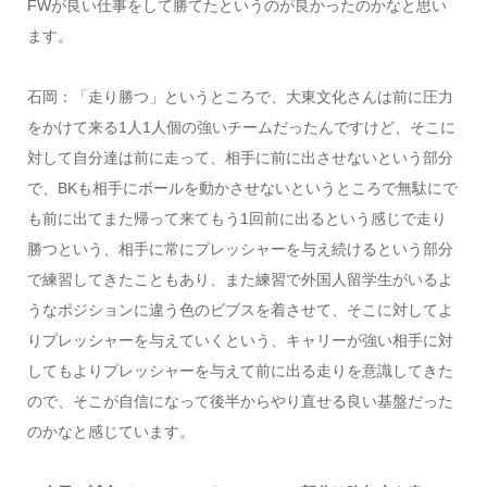
FWが良い仕事をして勝てたというのが良かったのかなと思い
ます。
石岡：「走り勝つ」というところで、大東文化さんは前に圧力
をかけて来る1人1人個の強いチームだったんですけど、そこに
対して自分達は前に走って、相手に前に出させないという部分
で、BKも相手にボールを動かさせないというところで無駄にで
も前に出てまた帰って来てもう1回前に出るという感じで走り
勝つという、相手に常にプレッシャーを与え続けるという部分
で練習してきたこともあり、また練習で外国人留学生がいるよ
うなポジションに違う色のビブスを着させて、そこに対してよ
りプレッシャーを与えていくという、キャリーが強い相手に対
してもよりプレッシャーを与えて前に出る走りを意識してきた
ので、そこが自信になって後半からやり直せる良い基盤だった
のかなと感じています。