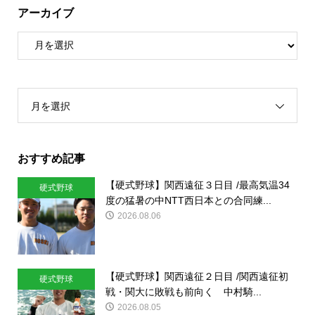
アーカイブ
月を選択
おすすめ記事
【硬式野球】関西遠征３日目 /最高気温34
硬式野球
度の猛暑の中NTT西日本との合同練...
2026.08.06
【硬式野球】関西遠征２日目 /関西遠征初
硬式野球
戦・関大に敗戦も前向く 中村騎...
2026.08.05