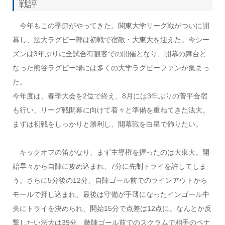
戦評
今年もこの季節がやってきた。関東大学リーグ戦がついに開
幕し、法大ラグビー部は初戦で宿敵・大東大を迎えた。今シー
ズンは3年ぶりに全試合有観客での開催となり、開幕の舞台と
なった熊谷ラグビー場には多くの大学ラグビーファンが集まっ
た。
今年度は、春季大会を2位で終え、8月には3年ぶりの菅平合宿
も行い、リーグ戦開幕に向けて着々と準備を重ねてきた法大。
まずは初戦をしっかりと勝利し、開幕戦を白星で飾りたい。
キックオフの笛がなり、まず主導権を握ったのは大東大。開
始早々から自陣に攻め込まれ、7分に先制トライを許してしま
う。さらに5分後の12分、自陣ゴール前でのラインアウトから
モールで押し込まれ、最後は守備が手薄になったインゴール中
央にトライを決められ、開始15分で点差は12点に。なんとか反
撃したい法大は39分、敵陣ゴール前でのスクラムで相手のペナ