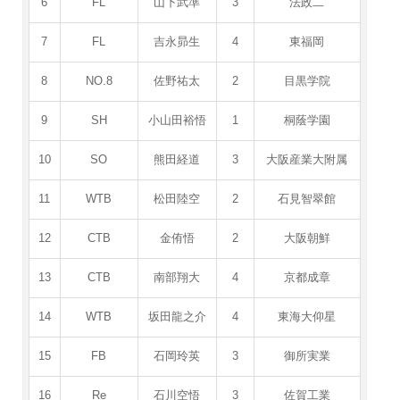
6
FL
山下武準
3
法政二
7
FL
吉永昴生
4
東福岡
8
NO.8
佐野祐太
2
目黒学院
9
SH
小山田裕悟
1
桐蔭学園
10
SO
熊田経道
3
大阪産業大附属
11
WTB
松田陸空
2
石見智翠館
12
CTB
金侑悟
2
大阪朝鮮
13
CTB
南部翔大
4
京都成章
14
WTB
坂田龍之介
4
東海大仰星
15
FB
石岡玲英
3
御所実業
16
Re
石川空悟
3
佐賀工業