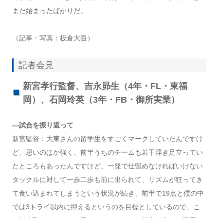
まだ始まったばかりだ。
（記事・写真：板倉大吾）
記者会見
新宮孝行監督、吉永昴生（4年・FL・東福
岡）、石岡玲英（3年・FB・御所実業）
—試合を振り返って
新宮監督：大東さんの留学生をすごくマークしていたんですけ
ど、思いのほか強く、前半うちのチームも若干浮き足立ってい
たところもあったんですけど、一発で仕留めなければいけない
タックルに対して一歩二歩も前に出られて、リズムが狂ってき
て食い込まれてしまうという状況が続き、前半で19点と僕の中
では3トライ以内に抑えるというのを目標としているので、こ