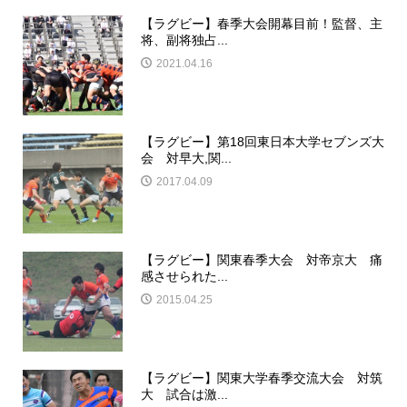
【ラグビー】春季大会開幕目前！監督、主
将、副将独占...
2021.04.16
【ラグビー】第18回東日本大学セブンズ大
会 対早大,関...
2017.04.09
【ラグビー】関東春季大会 対帝京大 痛
感させられた...
2015.04.25
【ラグビー】関東大学春季交流大会 対筑
大 試合は激...