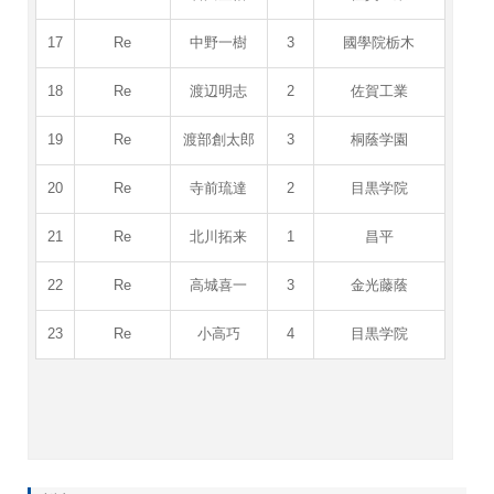
17
Re
中野一樹
3
國學院栃木
18
Re
渡辺明志
2
佐賀工業
19
Re
渡部創太郎
3
桐蔭学園
20
Re
寺前琉達
2
目黒学院
21
Re
北川拓来
1
昌平
22
Re
高城喜一
3
金光藤蔭
23
Re
小高巧
4
目黒学院