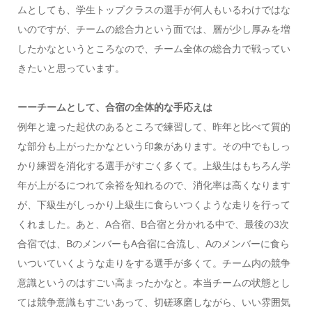
ムとしても、学生トップクラスの選手が何人もいるわけではな
いのですが、チームの総合力という面では、層が少し厚みを増
したかなというところなので、チーム全体の総合力で戦ってい
きたいと思っています。
ーーチームとして、合宿の全体的な手応えは
例年と違った起伏のあるところで練習して、昨年と比べて質的
な部分も上がったかなという印象があります。その中でもしっ
かり練習を消化する選手がすごく多くて。上級生はもちろん学
年が上がるにつれて余裕を知れるので、消化率は高くなります
が、下級生がしっかり上級生に食らいつくような走りを行って
くれました。あと、A合宿、B合宿と分かれる中で、最後の3次
合宿では、BのメンバーもA合宿に合流し、Aのメンバーに食ら
いついていくような走りをする選手が多くて。チーム内の競争
意識というのはすごい高まったかなと。本当チームの状態とし
ては競争意識もすごいあって、切磋琢磨しながら、いい雰囲気