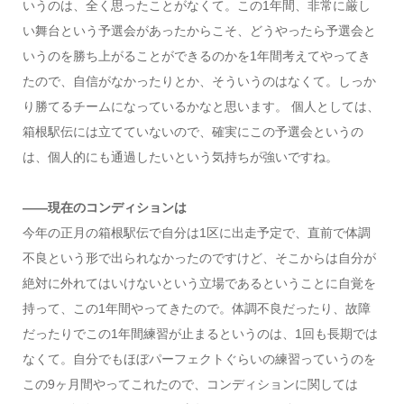
いうのは、全く思ったことがなくて。この1年間、非常に厳し
い舞台という予選会があったからこそ、どうやったら予選会と
いうのを勝ち上がることができるのかを1年間考えてやってき
たので、自信がなかったりとか、そういうのはなくて。しっか
り勝てるチームになっているかなと思います。 個人としては、
箱根駅伝には立てていないので、確実にこの予選会というの
は、個人的にも通過したいという気持ちが強いですね。
――現在のコンディションは
今年の正月の箱根駅伝で自分は1区に出走予定で、直前で体調
不良という形で出られなかったのですけど、そこからは自分が
絶対に外れてはいけないという立場であるということに自覚を
持って、この1年間やってきたので。体調不良だったり、故障
だったりでこの1年間練習が止まるというのは、1回も長期では
なくて。自分でもほぼパーフェクトぐらいの練習っていうのを
この9ヶ月間やってこれたので、コンディションに関しては