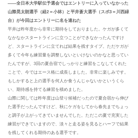
――全日本大学駅伝予選会ではエントリーに入っていなかった
山際晃太朗選手（経2＝小林）と平井蒼大選手（スポ3＝川西緑
台）が今回はエントリーに名を連ねた
平井は昨年度から非常に期待をしておりました。ケガが多くて
なかなかスタートラインに立つことができなかったんですけ
ど、スタートラインに立てれば結果を残すタイプ。ただケガが
多くて今年も練習量を調整しないといけないのかなと思ってい
たんですが、3回の夏合宿でしっかりと練習をこなしてくれた
ことで、今ではエース格に成長しました。非常に楽しみです。
もしかすると上の選手を何人か食うんじゃないかというくら
い、期待感を持てる練習を積めました。
山際に関しては昨年度は山登り候補だったので夏合宿から伸び
た選手だったんですけど、秋にケガをしてから春先までちょっ
と調子が上がってきていませんでした。ただこの夏で充実した
練習ができていますので、淡々と走る姿を見るとハーフで結果
を残してくれる期待のある選手です。