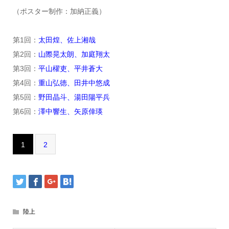
（ポスター制作：加納正義）
第1回：
太田煌、佐上湘哉
第2回：
山際晃太朗、加庭翔太
第3回：
平山櫂吏、平井蒼大
第4回：
重山弘徳、田井中悠成
第5回：
野田晶斗、湯田陽平兵
第6回：
澤中響生、矢原倖瑛
1
2
陸上