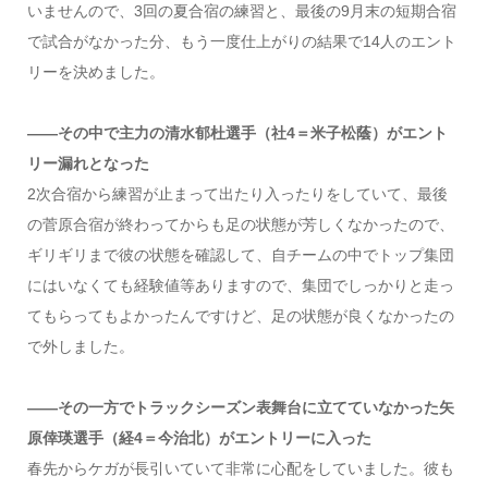
いませんので、3回の夏合宿の練習と、最後の9月末の短期合宿
で試合がなかった分、もう一度仕上がりの結果で14人のエント
リーを決めました。
――その中で主力の清水郁杜選手（社4＝米子松蔭）がエント
リー漏れとなった
2次合宿から練習が止まって出たり入ったりをしていて、最後
の菅原合宿が終わってからも足の状態が芳しくなかったので、
ギリギリまで彼の状態を確認して、自チームの中でトップ集団
にはいなくても経験値等ありますので、集団でしっかりと走っ
てもらってもよかったんですけど、足の状態が良くなかったの
で外しました。
――その一方でトラックシーズン表舞台に立てていなかった矢
原倖瑛選手（経4＝今治北）がエントリーに入った
春先からケガが長引いていて非常に心配をしていました。彼も