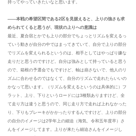
持ってやっていきたいなと思います。
――本戦の希望区間である2区を見据えると、上りの強さも求
められてくると思うが、現状の上りへの意識は
最近、夏合宿とかでも上りの部分でちょっとリズムを変えるっ
ていう動きが自分の中ではまってきていて、自分で上りの部分
でリズムを変えられるというのは、相手としてはやっぱり嫌な
走りだと思うのですけど。自分は強みとして持っていると思う
ので、箱根の予選会でもですけど、軸は崩さないで、他人のリ
ズムに合わせるのではなくて、自分のリズムで走れたらいいの
かなって思います。（リズムを変えるというのは具体的に）フ
ラット、上り、下りというロードには3種類ありますけど、全
て走り方は違うと思うので、同じ走り方で走れば上れなかった
り、下りもブレーキがかかったりするんですけど、上りの部分
の自分のイメージは2学年上の細迫（海気、令和五年度卒）さ
んをイメージしてます。上りが来たら細迫さんをイメージし