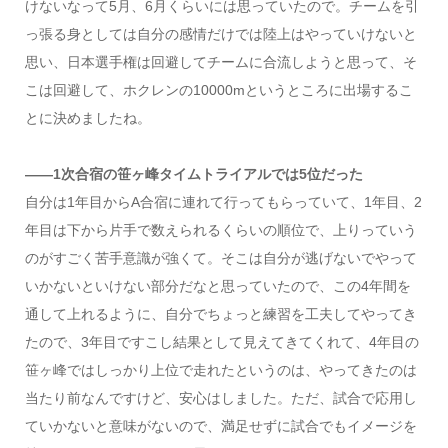
けないなって5月、6月くらいには思っていたので。チームを引
っ張る身としては自分の感情だけでは陸上はやっていけないと
思い、日本選手権は回避してチームに合流しようと思って、そ
こは回避して、ホクレンの10000mというところに出場するこ
とに決めましたね。
――1次合宿の笹ヶ峰タイムトライアルでは5位だった
自分は1年目からA合宿に連れて行ってもらっていて、1年目、2
年目は下から片手で数えられるくらいの順位で、上りっていう
のがすごく苦手意識が強くて。そこは自分が逃げないでやって
いかないといけない部分だなと思っていたので、この4年間を
通して上れるように、自分でちょっと練習を工夫してやってき
たので、3年目ですこし結果として見えてきてくれて、4年目の
笹ヶ峰ではしっかり上位で走れたというのは、やってきたのは
当たり前なんですけど、安心はしました。ただ、試合で応用し
ていかないと意味がないので、満足せずに試合でもイメージを