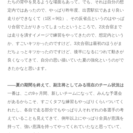
たちの背中を見るような場面もあって。でも、それは自分の想
定内ではあったので、やっぱり昨年度、出雲駅伝であまり良い
走りができなくて（1区＝9位）、その反省点というのはやっぱ
り合宿で上がりきってしまったというところで。2次合宿まで
は走りを潰すイメージで練習をやってきたので、想定内という
か、すごいキツかったのですけど。3次合宿は最初のほうがま
だちょっとキツかったのですけど、後半になるにつれて動きが
良くなってきて、自分の思い描いていた夏の強化というのがで
きたかなと思います。
――夏の期間を終えて、副主将としてみる現在のチーム状況は
一番は、この9ヶ月間、新しいチームになって、みんな予選会
があるからこそ、すごくタフな練習もやっぱりくらいついてく
れたし、各自で走る部分でもやっぱり人それぞれの各選手の考
えていることも見えてきて、例年以上にやっぱり全員が意識を
持って、強い意識を持ってやってくれていたなと思っていて、