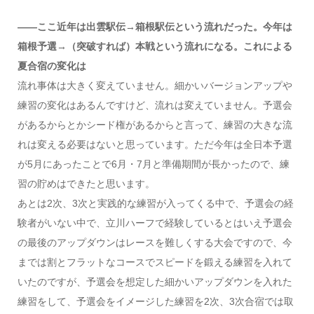
――ここ近年は出雲駅伝→箱根駅伝という流れだった。今年は
箱根予選→（突破すれば）本戦という流れになる。これによる
夏合宿の変化は
流れ事体は大きく変えていません。細かいバージョンアップや
練習の変化はあるんですけど、流れは変えていません。予選会
があるからとかシード権があるからと言って、練習の大きな流
れは変える必要はないと思っています。ただ今年は全日本予選
が5月にあったことで6月・7月と準備期間が長かったので、練
習の貯めはできたと思います。
あとは2次、3次と実践的な練習が入ってくる中で、予選会の経
験者がいない中で、立川ハーフで経験しているとはいえ予選会
の最後のアップダウンはレースを難しくする大会ですので、今
までは割とフラットなコースでスピードを鍛える練習を入れて
いたのですが、予選会を想定した細かいアップダウンを入れた
練習をして、予選会をイメージした練習を2次、3次合宿では取