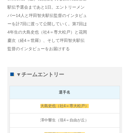
駅伝予選会まであと1日。エントリーメン
バー14人と坪田智夫駅伝監督のインタビュ
ーを計7回に渡って公開していく。第7回は
4年生の大島史也（社4＝専大松戸）と花岡
慶次（経4＝世羅）、そして坪田智夫駅伝
監督のインタビューをお届けする
▼チームエントリー
選手名
大島史也（社4＝専大松戸）
澤中響生（現4＝自由が丘）