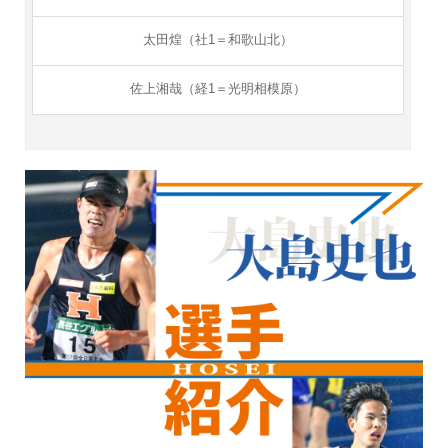
太田煌（社1＝和歌山北）
佐上湘哉（経1＝光明相模原）