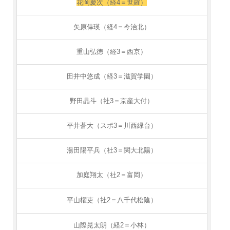
花岡慶次（経4＝世羅）
矢原倖瑛（経4＝今治北）
重山弘徳（経3＝西京）
田井中悠成（経3＝滋賀学園）
野田晶斗（社3＝京産大付）
平井蒼大（スポ3＝川西緑台）
湯田陽平兵（社3＝関大北陽）
加庭翔太（社2＝富岡）
平山櫂吏（社2＝八千代松陰）
山際晃太朗（経2＝小林）