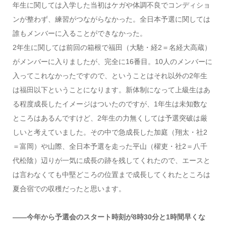
年生に関しては入学した当初はケガや体調不良でコンディショ
ンが整わず、練習がつながらなかった。全日本予選に関しては
誰もメンバーに入ることができなかった。
2年生に関しては前回の箱根で福田（大馳・経2＝名経大高蔵）
がメンバーに入りましたが、完全に16番目。10人のメンバーに
入ってこれなかったですので、ということはそれ以外の2年生
は福田以下ということになります。新体制になって上級生はあ
る程度成長したイメージはついたのですが、1年生は未知数な
ところはあるんですけど、2年生の力無くしては予選突破は厳
しいと考えていました。その中で急成長した加庭（翔太・社2
＝富岡）や山際、全日本予選を走った平山（櫂吏・社2＝八千
代松陰）辺りが一気に成長の跡を残してくれたので、エースと
は言わなくても中堅どころの位置まで成長してくれたところは
夏合宿での収穫だったと思います。
――今年から予選会のスタート時刻が8時30分と1時間早くな