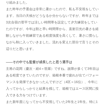
り組みました。
また昨年の予選会は非常に暑かったので、私も不安視をしてい
ます。当日の天候がどうなるか分からないですが、昨年までは
3次合宿の菅平では涼しい時間帯を設定して夕方練習をしてい
たのですが、今年は割と早い時間帯から、直射日光の暑さを経
験しながら午前練習である程度強度を高くして、暑さに慣らし
ながら秋に入っていきました。流れを変えた部分で言うとその
辺りだと思います。
――その中でも監督が成長したと思う選手は
主将の花岡（慶次・経4＝世羅）ですね。故障が多くて3年目は
ある程度できていたのですが、箱根本番で疲れが出てパフォー
マンスを発揮できなかったんですけど（4区＝16位）、今年に
入ってからしっかりと結果を残して、箱根ではエース区間に投
入できる力をつけています。
また新年度になってから不安視していた2年生と1年生。特に1