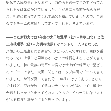
駅伝での経験値もありますし、力のある選手ですので戻ってこ
られるかは気にかけていました。ただ夏に入る前からある程
度、軌道に乗ってきてくれて練習も積めていましたので、予選
会でもチームの主軸として走ってくれると考えています。
――また新戦力では1年生の太田煌選手（社1＝和歌山北）と佐
上湘哉選手（経1＝光明相模原）がエントリー入りとなった
序盤から上級生と同じ練習ではなかったんですけど、回数を重
ねるごとに上級生と同等あるいは上の練習をすることができて
いました。特に最後の菅平の合宿では仕上げの練習で中堅どこ
ろでゴールできた、太田に関してはトップ集団でゴールできて
いました。練習が夏にできた分、1年生にはよくあることなん
ですけど、疲れが秋にでるコンディションが悪い中で、最後の
合宿もしっかりと走ってくれましたので、初ハーフになります
がある程度計算が立てると思っています。