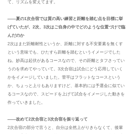
て、リズムを変えてます。
――夏の1次合宿では質の高い練習と距離を踏む点を目標に挙
げていたが、2次、3次はご自身の中でどのような位置づけで臨
んだのか
2次はまだ距離耐性というか、距離に対する不安要素を無くす
という意味でも、ひたすら距離を踏むというイメージでした
ね。妙高は起伏があるコースなので、その距離とタフさってい
うのを求めてやっていて。3次合宿は試合にどう応用していく
かをイメージしていました。菅平はフラットなコースという
か、ちょっと上りもありますけど、基本的には予選会に似てい
るコースなので、スピードを上げて試合をイメージした動きを
作っていきました。
――改めて2次合宿と3次合宿を振り返って
2次合宿の部分で言うと、自分は全然上がりきらなくて、後輩