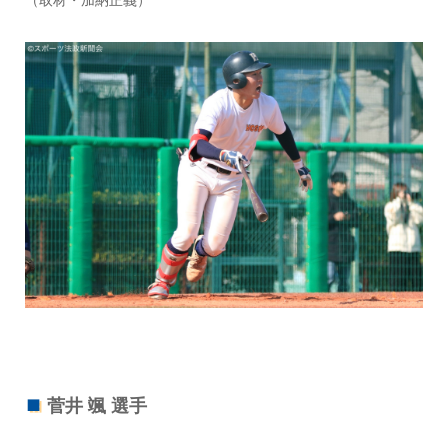
（取材・加納正義）
菅井 颯 選手