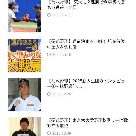
【硬式野球】 東大に２連勝で今季初の勝
ち点獲得！２日...
2025.05.11
【硬式野球】運命決まる一戦！ 現在首位
の慶大を倒し優...
2026.05.15
【硬式野球】2025新入生囲みインタビュ
ー①～槙野遥斗、...
2025.02.25
【硬式野球】東京六大学野球秋季リーグ戦
対立大展望
2015.10.09