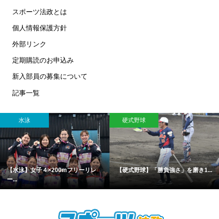
スポーツ法政とは
個人情報保護方針
外部リンク
定期購読のお申込み
新入部員の募集について
記事一覧
水泳
硬式野球
【水泳】女子４×200mフリーリレ
【硬式野球】「勝負強さ」を磨き1...
ー...