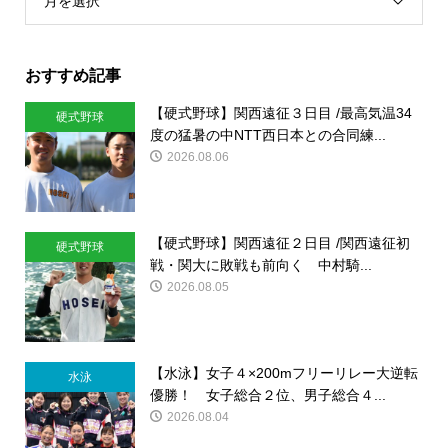
月を選択
おすすめ記事
【硬式野球】関西遠征３日目 /最高気温34
硬式野球
度の猛暑の中NTT西日本との合同練...
2026.08.06
【硬式野球】関西遠征２日目 /関西遠征初
硬式野球
戦・関大に敗戦も前向く 中村騎...
2026.08.05
【水泳】女子４×200mフリーリレー大逆転
水泳
優勝！ 女子総合２位、男子総合４...
2026.08.04