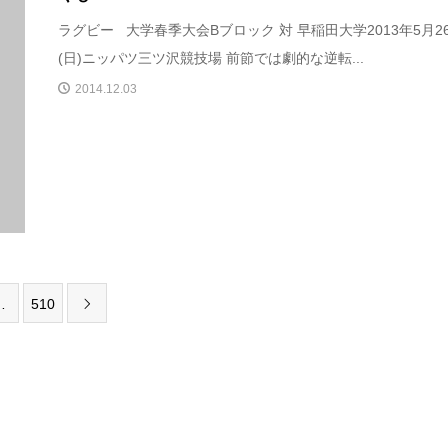
ラグビー 大学春季大会Bブロック 対 早稲田大学2013年5月2
(日)ニッパツ三ツ沢競技場 前節では劇的な逆転...
2014.12.03
…
510
