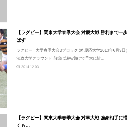
【ラグビー】関東大学春季大会 対慶大戦 勝利まで一
ばず
ラグビー 大学春季大会Bブロック 対 慶応大学2013年6月9日(
法政大学グラウンド 前節は逆転負けで早大に惜...
2014.12.03
【ラグビー】関東大学春季大会 対早大戦 強豪相手に
くも…