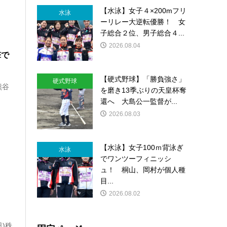
【水泳】女子４×200mフリ
水泳
ーリレー大逆転優勝！ 女
子総合２位、男子総合４...
2026.08.04
撃で
【硬式野球】「勝負強さ」
硬式野球
熊谷
を磨き13季ぶりの天皇杯奪
還へ 大島公一監督が...
2026.08.03
【水泳】女子100ｍ背泳ぎ
水泳
でワンツーフィニッシ
ュ！ 桐山、岡村が個人種
目...
2026.08.02
)秩