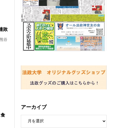
連敗
)熊谷
アーカイブ
に食