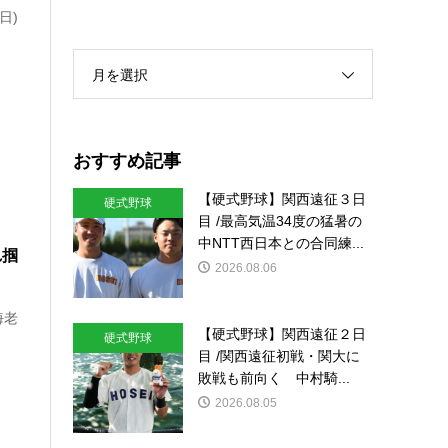
日)
月を選択
おすすめ記事
【硬式野球】関西遠征３日
硬式野球
目 /最高気温34度の猛暑の
中NTT西日本との合同練...
れ掴
2026.08.06
海老
【硬式野球】関西遠征２日
硬式野球
目 /関西遠征初戦・関大に
敗戦も前向く 中村騎...
2026.08.05