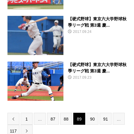
【硬式野球】東京六大学野球秋
季リーグ戦 第3週 慶...
2017.09.24
【硬式野球】東京六大学野球秋
季リーグ戦 第3週 慶...
2017.09.23
1
…
87
88
89
90
91
…

117
