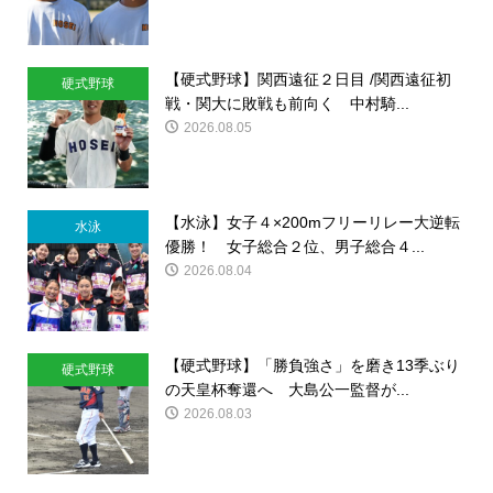
【硬式野球】関西遠征２日目 /関西遠征初
硬式野球
戦・関大に敗戦も前向く 中村騎...
2026.08.05
【水泳】女子４×200mフリーリレー大逆転
水泳
優勝！ 女子総合２位、男子総合４...
2026.08.04
【硬式野球】「勝負強さ」を磨き13季ぶり
硬式野球
の天皇杯奪還へ 大島公一監督が...
2026.08.03