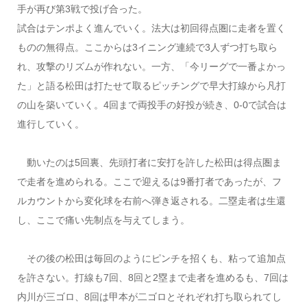
手が再び第3戦で投げ合った。
試合はテンポよく進んでいく。法大は初回得点圏に走者を置く
ものの無得点。ここからは3イニング連続で3人ずつ打ち取ら
れ、攻撃のリズムが作れない。一方、「今リーグで一番よかっ
た」と語る松田は打たせて取るピッチングで早大打線から凡打
の山を築いていく。4回まで両投手の好投が続き、0‐0で試合は
進行していく。
動いたのは5回裏、先頭打者に安打を許した松田は得点圏ま
で走者を進められる。ここで迎えるは9番打者であったが、フ
ルカウントから変化球を右前へ弾き返される。二塁走者は生還
し、ここで痛い先制点を与えてしまう。
その後の松田は毎回のようにピンチを招くも、粘って追加点
を許さない。打線も7回、8回と2塁まで走者を進めるも、7回は
内川が三ゴロ、8回は甲本が二ゴロとそれぞれ打ち取られてし