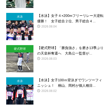
【水泳】女子４×200mフリーリレー大逆転
水泳
優勝！ 女子総合２位、男子総合４...
2026.08.04
【硬式野球】「勝負強さ」を磨き13季ぶり
硬式野球
の天皇杯奪還へ 大島公一監督が...
2026.08.03
【水泳】女子100ｍ背泳ぎでワンツーフィ
水泳
ニッシュ！ 桐山、岡村が個人種目...
2026.08.02