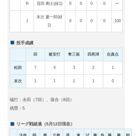
R
窪田 剛士(経1)
0
0
0
0
ー
末次 慶一郎(経
1
0
0
0
0
.100
2)
投手成績
回
被安打
奪三振
四死球
自責点
松田
7
4
3
2
1
末次
1
1
1
1
0
犠打：永田（7回）、落合（8回）
残塁：5
リーグ戦経過（5月12日現在）
法政
明
慶
立教
早
東
試
勝
負
勝
勝
順