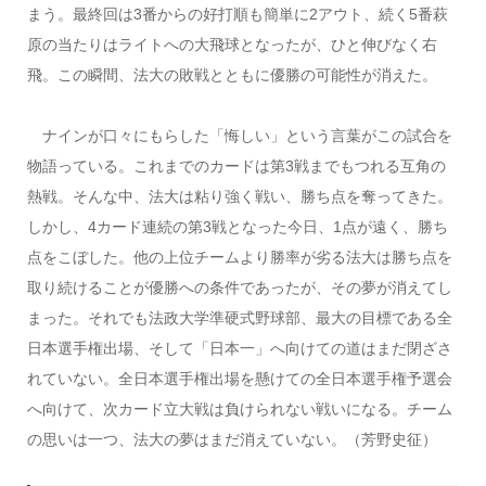
まう。最終回は3番からの好打順も簡単に2アウト、続く5番萩
原の当たりはライトへの大飛球となったが、ひと伸びなく右
飛。この瞬間、法大の敗戦とともに優勝の可能性が消えた。
ナインが口々にもらした「悔しい」という言葉がこの試合を
物語っている。これまでのカードは第3戦までもつれる互角の
熱戦。そんな中、法大は粘り強
く戦い、勝ち点を奪ってきた。
しかし、4カード連続の第3戦となった今日、1点が遠く、勝ち
点をこぼした。他の上位チームより勝率が劣る法大は勝ち点を
取り続けることが優勝への条件であったが、その夢が消えてし
まった。それでも法政大学準硬式野球部、最大の目標である全
日本選手権出場、そして「日本一」へ向けての道はまだ閉ざさ
れていない。全日本選手権出場を懸けての全日本選手権予選会
へ向けて、次カード立大戦は負けられない戦いになる。チーム
の思いは一つ、法大の夢はまだ消えていない。（芳野史征）