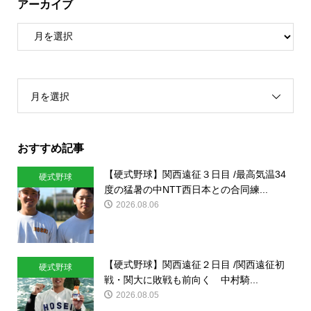
アーカイブ
月を選択
おすすめ記事
【硬式野球】関西遠征３日目 /最高気温34
硬式野球
度の猛暑の中NTT西日本との合同練...
2026.08.06
【硬式野球】関西遠征２日目 /関西遠征初
硬式野球
戦・関大に敗戦も前向く 中村騎...
2026.08.05