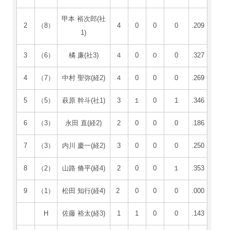
甲本 裕次郎(社
2
（8）
4
0
0
0
.209
1)
3
（6）
橘 廉(社3)
４
0
０
0
.327
4
（7）
中村 聖弥(経2)
４
0
0
0
.269
5
（5）
萩原 幹斗(社1)
3
１
0
1
.346
6
（3）
永田 直(経2)
2
0
0
0
.186
7
（3）
内川 慶一(経2)
3
0
0
0
.250
8
（2）
山路 脩平(経4)
2
0
0
１
.353
9
（1）
松田 知行(経4)
2
0
0
0
.000
H
佐藤 裕太(経3)
1
1
0
0
.143