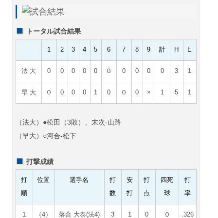
トータル試合結果
1
2
3
4
5
6
7
8
9
計
H
E
法 大
0
0
0
0
0
０
0
0
0
0
3
1
早 大
０
0
0
0
1
0
０
0
×
1
5
1
（法大）●松田（3敗）、末次
-山路
（早大）○河合-松下
打撃成績
打
位置
選手名
打
安
打
四死
打
順
数
打
点
球
率
1
（4）
落合 大泰(法4)
3
1
0
０
.326