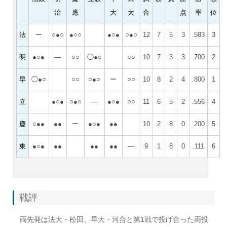
治
應
大
大
合
点
率
位
法
ー
○●○
●○○
●○●
○●○
12
7
5
3
.583
3
明
●○●
―
○○
◯●○
○○
10
7
3
3
.700
2
早
◯●○
○○
○●○
ー
○○
10
8
2
4
.800
1
立
●○●
○●○
―
●○●
○○
11
6
5
2
.556
4
慶
○●●
●●
ー
●○●
●●
10
2
8
0
.200
5
東
●○●
●●
●●
●●
―
9
1
8
0
.111
6
戦評
両先発は法大・松田、早大・河合と第1戦で投げ合った両投