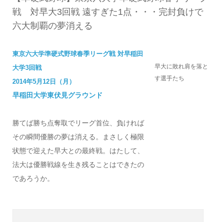
戦 対早大3回戦 遠すぎた1点・・・完封負けで
六大制覇の夢消える
東京六大学準硬式野球春季リーグ戦 対早稲田
早大に敗れ肩を落と
大学3回戦
す選手たち
2014年5月12日（月）
早稲田大学東伏見グラウンド
勝てば勝ち
点奪取でリーグ首位、負ければ
その瞬間優勝の夢は消える。まさしく極限
状態で迎えた早大との最終戦。はたして、
法大は優勝戦線を生き残ることはできたの
であろうか。