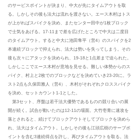
のサービスポイントが決まり、中大が先にタイムアウトを取
る。しかしその後も法大は流れを渡さない。エース木村はトス
が上がればスパイクを決め、またセンター田中が1枚ブロック
で士気をあげる。17-11まで差を広げたところで中大は二度目
のタイムアウト。すると中大に池田隼平（営4）のスパイクを2
本連続ブロックで抑えられ、法大は勢いを失ってしまう。その
後も次々にアタックを決められ、19-18と1点差まで迫られた。
しかしここでエース木村が意地を見せる。難しい体勢からのス
パイク、村上と2枚でのブロックなどを決めていき23-20に。ラ
スト2点も久保田雅人（営4）、木村がそれぞれクロススパイク
を決め、セットカウント1-1とした。
第3セット、序盤は若干法大優勢であるものの競り合いの展
開が続く。試合が動いたのは12-11の場面。大竹壱青に速攻を
落とされると、続けてブロックアウトそしてブロックを決めら
れ、法大はタイムアウト。しかしその後も江頭広樹のサーブポ
イントを含む3連続得点を許し、再びタイムアウトを取る。法