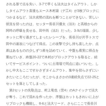
される形で点を失い、3-7で早くも法大はタイムアウト。しか
しタイムアウト直後もエース木村築（デ工4）が3枚ブロックに
つかまるなど、法大劣勢の流れを断つことができない。苦しい
状況を切ったのは、セッター長谷川優太（法3）と高校からの
阿吽の呼吸を見せる、田中尚（法3）だった。3-9の場面、少し
ネットに寄り過ぎてしまったレシーブを、長谷川が片手トスで
田中の速攻につなげて得点。この攻撃で少し持ち直したか、点
差はあるものの少しずつ差を詰めていく。中盤も着実に得点を
重ねていき、終盤20-22で木村がブロックアウトを取ると、続
いてサービスポイント。ついに土壇場で同点に追いついた。し
かし中大もここですかさずタイムアウト。集中を切らさずにい
きたいところだったが、そこからまさかの3連続失点で22-25と
セットを落としてしまった。
第2セットの先取点は、村上竜也（営4）のAクイックで法大
が奪う。これで流れを作ったか、序盤はカットもきれいに上が
りブロックも機能し、8-6と法大リード。さらにここで長谷川