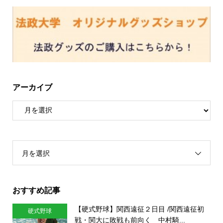
アーカイブ
月を選択
おすすめ記事
【硬式野球】関西遠征２日目 /関西遠征初
硬式野球
戦・関大に敗戦も前向く 中村騎...