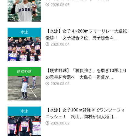
2026.08.05
【水泳】女子４×200mフリーリレー大逆転
水泳
優勝！ 女子総合２位、男子総合４...
2026.08.04
【硬式野球】「勝負強さ」を磨き13季ぶり
硬式野球
の天皇杯奪還へ 大島公一監督が...
2026.08.03
【水泳】女子100ｍ背泳ぎでワンツーフィ
水泳
ニッシュ！ 桐山、岡村が個人種目...
2026.08.02