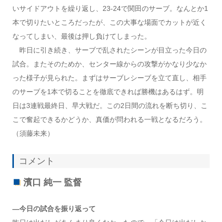
いサイドアウトを繰り返し、23-24で関田のサーブ。なんとか1
本で切りたいところだったが、この大事な場面でカットが近く
なってしまい、最後は押し負けてしまった。
昨日に引き続き、サーブで乱されたシーンが目立った今日の
試合。またそのためか、センター線からの攻撃がかなり少なか
った様子が見られた。まずはサーブレシーブを立て直し、相手
のサーブを1本で切ることを徹底できれば勝機はあるはず。明
日は3連戦最終日、早大戦だ。この2日間の流れを断ち切り、こ
こで奮起できるかどうか、真価が問われる一戦となるだろう。
（須藤未来）
コメント
濱口 純一 監督
―今日の試合を振り返って