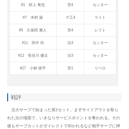
#1 村上 竜也
営4
センター
#7 木村 築
デ工4
ライト
#5 久保田 雅人
営4
レフト
#11 田中 尚
法3
センター
#12 長谷川 優太
法3
セッター
#27 小林 慎平
営1
リベロ
戦評
法大サーブで始まった第1セット。まずサイドアウトを取ら
れた次の場面で、いきなりサービスポイントを奪われる。その
後もサーブカットがダイレクトで叩かれるなど相手サーブに押