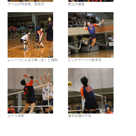
チームの司令塔、長谷川
村上の速攻
レシーブに入る小林（左）と池田
ピンチサーバー鈴木克
エース木村
途中出場の千住