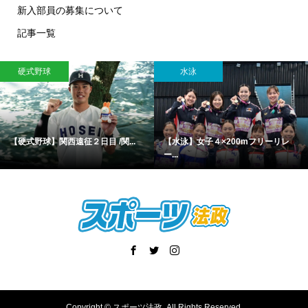
新入部員の募集について
記事一覧
硬式野球
水泳
【硬式野球】関西遠征２日目 /関...
【水泳】女子４×200mフリーリレ
ー...
Copyright ©
スポーツ法政. All Rights Reserved.