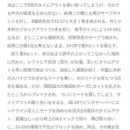
大はここで2回のタイムアウトを使い切ってしまうが、それで
も中大の猛攻を止められない。結局この後にも再びサーブポイ
ントを許し、8連続失点で12-17と大きく突き放される。何とか
木村のブロックアウトで1本を切り、相手のミスにより14-19と
なるが、またここから連続失点。武智洸史のサーブで崩され、
結局この後1点も奪えないまま、14-25で第3セットを落とす。
続く第4セット、本日あまり調子の上がってこなかった池田
に代わり、レフトに千住治（営3）が出場。互いにタイムアウ
トを早い段階で挟みつつも、拮抗した展開が続く。中盤に木村
のスパイクでわずかなリードを奪い、そのリードを保ちつつ試
合を進める。だが、関田誠大の無回転サーブにカットを乱され
たところからブレイクされ、ついにリードを渡してしまう。サ
イドアウトの取り合いをするも、18-19でピンチサーバーにエ
ンドライン近くにサーブを決められ法大が2度目のタイムアウ
ト。直後はしっかり村上のAクイックで切り、再び競り合い
に。21-22の場面で千住がブロックを決め、同点。その後お互