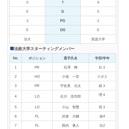
０
Ｔ
９
0
G
５
３
PG
２
0
DG
0
法大
筑波大学
法政大学スターティングメンバー
No.
ポジション
選手氏名
学部/学年
1
PR
石澤 輝
社３
2
HO
小池 一宏
スポ２
3
PR
宇佐美 元太
経３
理４
4
LO
石川 浩市郎
5
LO
小山 智聲
現３
6
FL
武者 大輔
経4
7
FL
西内 勇人
社2