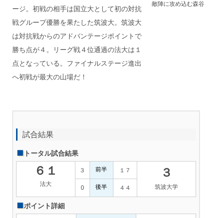
敵陣に攻め込む森谷
ージ。初戦の相手は国立大として初の対抗
戦グループ優勝を果たした筑波大。筑波大
は対抗戦からのアドバンテージポイントで
勝ち点が４。リーグ戦４位通過の法大は１
点となっている。ファイナルステージ進出
へ初戦が最大の山場だ！
試合結果
トータル試合結果
６１
前半
３
３
１７
法大
後半
筑波大学
0
４４
ポイント詳細