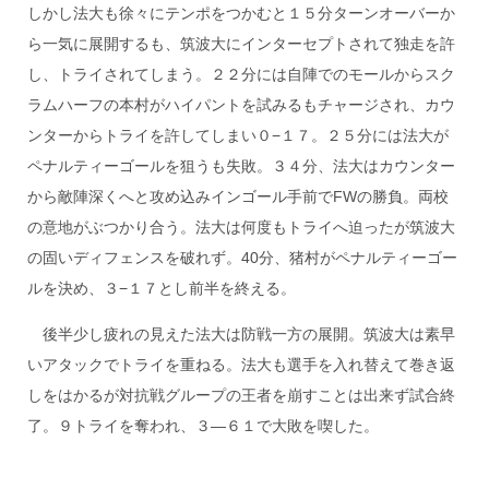
しかし法大も徐々にテンポをつかむと１５分ターンオーバーか
ら一気に展開するも、筑波大にインターセプトされて独走を許
し、トライされてしまう。２２分には自陣でのモールからスク
ラムハーフの本村がハイパントを試みるもチャージされ、カウ
ンターからトライを許してしまい０−１７。２５分には法大が
ペナルティーゴールを狙うも失敗。３４分、法大はカウンター
から敵陣深くへと攻め込みインゴール手前でFWの勝負。両校
の意地がぶつかり合う。法大は何度もトライへ迫ったが筑波大
の固いディフェンスを破れず。40分、猪村がペナルティーゴー
ルを決め、３−１７とし前半を終える。
後半少し疲れの見えた法大は防戦一方の展開。筑波大は素早
いアタックでトライを重ねる。法大も選手を入れ替えて巻き返
しをはかるが対抗戦グループの王者を崩すことは出来ず試合終
了。９トライを奪われ、３—６１で大敗を喫した。