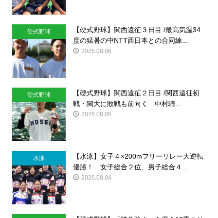
【硬式野球】関西遠征３日目 /最高気温34
硬式野球
度の猛暑の中NTT西日本との合同練...
2026.08.06
【硬式野球】関西遠征２日目 /関西遠征初
硬式野球
戦・関大に敗戦も前向く 中村騎...
2026.08.05
【水泳】女子４×200mフリーリレー大逆転
水泳
優勝！ 女子総合２位、男子総合４...
2026.08.04