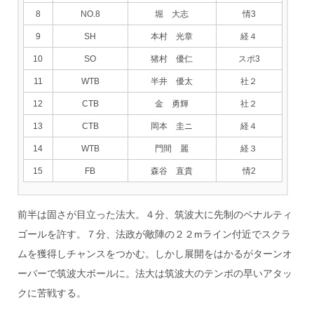
8
NO.8
堀 大志
情3
9
SH
本村 光章
経４
10
SO
猪村 優仁
スポ3
11
WTB
半井 優太
社２
12
CTB
金 勇輝
社２
13
CTB
岡本 圭ニ
経４
14
WTB
門間 麗
経３
15
FB
森谷 直貴
情2
前半は固さが目立った法大。４分、筑波大に先制のペナルティ
ゴールを許す。７分、法政が敵陣の２２mライン付近でスクラ
ムを獲得しチャンスをつかむ。しかし展開をはかるがターンオ
ーバーで筑波大ボールに。法大は筑波大のテンポの早いアタッ
クに苦戦する。