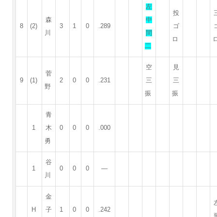
左
投
森
中
8
(2)
3
1
0
.289
ゴ
川
間
ロ
二
空
見
菅
9
(1)
2
0
0
.231
三
三
野
振
振
青
1
木
0
0
0
.000
勇
谷
1
0
0
0
—
川
金
H
子
1
0
0
.242