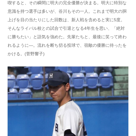
喫すると、その瞬間に明大の完全優勝が決まる。明大に特別な
意識を持つ選手は多いが、谷川もその一人。これまで明大の胴
上げを目の当たりにした回数は、新人戦を含めると実に5度。
そんなライバル校との試合で引退となる4年生を思い、「絶対
に勝ちたい」と語気を強めた。先輩たちと、最後に笑って終わ
れるように―。流れを断ち切る投球で、宿敵の優勝に待ったを
かける。(菅野響子)