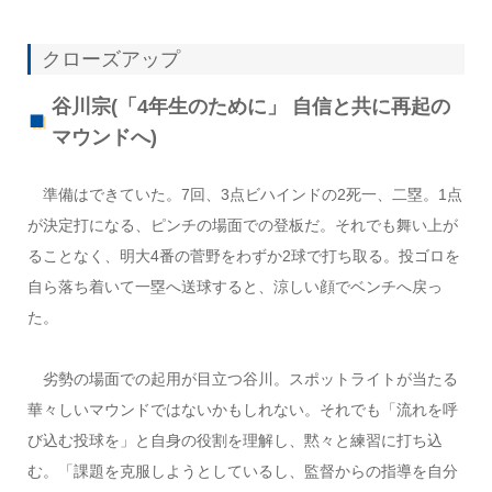
クローズアップ
谷川宗(「4年生のために」 自信と共に再起の
マウンドへ)
準備はできていた。7回、3点ビハインドの2死一、二塁。1点
が決定打になる、ピンチの場面での登板だ。それでも舞い上が
ることなく、明大4番の菅野をわずか2球で打ち取る。投ゴロを
自ら落ち着いて一塁へ送球すると、涼しい顔でベンチへ戻っ
た。
劣勢の場面での起用が目立つ谷川。スポットライトが当たる
華々しいマウンドではないかもしれない。それでも「流れを呼
び込む投球を」と自身の役割を理解し、黙々と練習に打ち込
む。「課題を克服しようとしているし、監督からの指導を自分