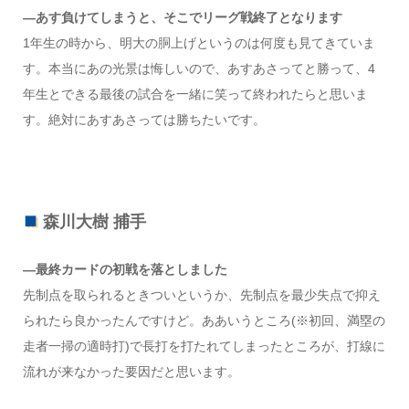
―あす負けてしまうと、そこでリーグ戦終了となります
1年生の時から、明大の胴上げというのは何度も見てきていま
す。本当にあの光景は悔しいので、あすあさってと勝って、4
年生とできる最後の試合を一緒に笑って終われたらと思いま
す。絶対にあすあさっては勝ちたいです。
森川大樹 捕手
―最終カードの初戦を落としました
先制点を取られるときついというか、先制点を最少失点で抑え
られたら良かったんですけど。ああいうところ(※初回、満塁の
走者一掃の適時打)で長打を打たれてしまったところが、打線に
流れが来なかった要因だと思います。