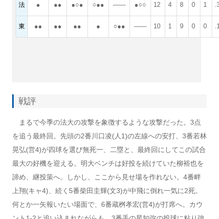
法
●
●●
●○●
○●●
――
●○○
12
4
8
0
1
.
東
●●
●●
●●
●
○●●
――
10
1
9
0
0
.
戦評
まるで今季の法大の攻撃を象徴するような攻撃だった。3点
を追う最終回。先頭の2番川口凌(人1)の左線への安打、3番若林
晃弘(営4)が四球を選び無死一、二塁と、最終回にしてこの試合
最大の好機を迎える。明大ベンチは好投を続けていた柳裕也を
諦め、継投策へ。しかし、ここから見せ場を作れない。4番畔
上翔(キャ4)、続く5番柴田圭輝(文3)が中飛に倒れ一気に2死。
何とか一矢報いたい場面で、6番蔵桝孝宏(営4)が打席へ。カウ
ント1-2と追い込まれながらも、3番手の星知弥の投球に粘り強