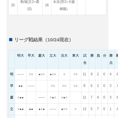
駒場(文2=鹿
水谷(営2=大阪
20
26
沼)
桐蔭)
リーグ戦結果（10/24現在）
明大
早大
慶大
立大
法大
東大
試
勝
負
分
勝
合
点
明
――
○○
●○○
●○○
○
○○
11
9
2
0
4
.
早
●●
――
○○
○○
○○
8
6
2
0
3
.
慶
○●●
――
○●○
○●○
11
7
4
0
3
.
立
○●●
●●
●○●
――
●○○
○
12
5
7
0
1
.