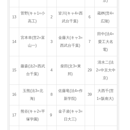
京)
菅野(キャ1=小
皆川(キャ4=西
蔵桝(営4=
13
2
6
高工)
武台千葉)
広陵)
田中(法4=
宮本幸(営2=富
金藤大(キャ3=
14
3
7
愛工大名
山一)
西武台千葉)
電)
清水二(法
藤森(法2=西武
柴田(文3=東
15
4
29
2=中京大中
台千葉)
邦)
京)
玉熊(法3=北
佐藤竜(法4=作
大西千(営
16
8
39
海)
新学院)
1=阪南大)
熊谷(キャ2=平
金子凌(キャ3=
17
9
塚学園)
日大三)