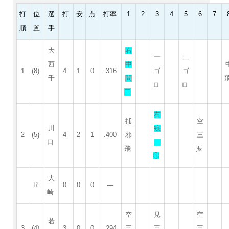
打
位
選
打
安
点
打率
1
2
3
4
5
6
7
順
置
手
大
右
一
二
西
中
1
(8)
4
1
0
.316
ゴ
ゴ
千
間
ロ
ロ
二
右
捕
空
川
線
2
(5)
4
2
1
.400
邪
三
口
二
飛
振
①
大
R
0
0
0
—
崎
空
見
空
若
3
(4)
3
0
0
.294
三
三
三