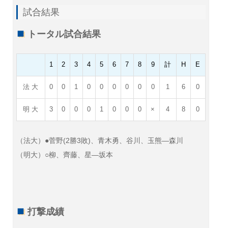
試合結果
トータル試合結果
1
2
3
4
5
6
7
8
9
計
H
E
法 大
0
0
1
0
0
0
0
0
0
1
6
0
明 大
3
0
0
0
1
0
0
0
×
4
8
0
（法大）●菅野(2勝3敗)、青木勇、谷川、玉熊―森川
（明大）○柳、齊藤、星―坂本
打撃成績