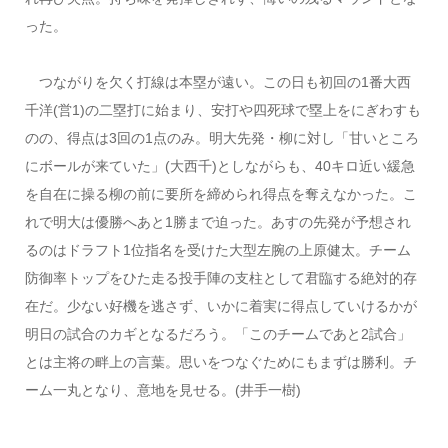
った。
つながりを欠く打線は本塁が遠い。この日も初回の1番大西
千洋(営1)の二塁打に始まり、安打や四死球で塁上をにぎわすも
のの、得点は3回の1点のみ。明大先発・柳に対し「甘いところ
にボールが来ていた」(大西千)としながらも、40キロ近い緩急
を自在に操る柳の前に要所を締められ得点を奪えなかった。こ
れで明大は優勝へあと1勝まで迫った。あすの先発が予想され
るのはドラフト1位指名を受けた大型左腕の上原健太。チーム
防御率トップをひた走る投手陣の支柱として君臨する絶対的存
在だ。少ない好機を逃さず、いかに着実に得点していけるかが
明日の試合のカギとなるだろう。「このチームであと2試合」
とは主将の畔上の言葉。思いをつなぐためにもまずは勝利。チ
ーム一丸となり、意地を見せる。(井手一樹)