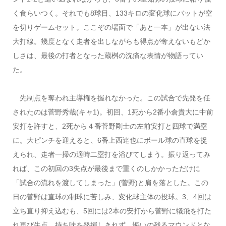
く食らいつく。それでも8球目、133キロの変化球にバットが空
を切りゲームセット。ここぞの場面で「あと一本」が出ない法
大打線。幾度となく走者を出しながらも得点が奪えないもどか
しさは、最後の打者となった蔵桝の沈痛な表情が物語ってい
た。
先制点を奪われ主導権を握れなかった。この試合で先発を任
されたのは菅野秀哉(キャ1)。初回、1死から2番小倉貴大に中前
安打を許すと、2死から４番菅野剛士の左前安打と四球で満塁
に。大ピンチを迎えると、6番上西達也にボール球の直球を捉
えられ、走者一掃の適時二塁打を浴びてしまう。振り返ってみ
れば、この初回の3失点が最後まで重くのしかかっただけに
「試合の流れを渡してしまった」(菅野)と肩を落とした。この
日の菅野は直球の制球に苦しみ、変化球主体の投球。3、4回は
立ち直り抑え込むも、5回には2本の安打から菅野に犠飛を打た
れ再び失点。持ち味を発揮しきれず、悔いの残るマウンドとな