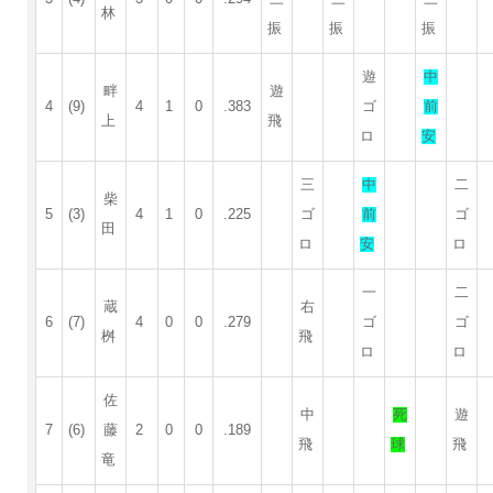
林
振
振
振
遊
中
畔
遊
4
(9)
4
1
0
.383
ゴ
前
上
飛
ロ
安
三
中
二
柴
5
(3)
4
1
0
.225
ゴ
前
ゴ
田
ロ
安
ロ
一
二
蔵
右
6
(7)
4
0
0
.279
ゴ
ゴ
桝
飛
ロ
ロ
佐
中
死
遊
7
(6)
藤
2
0
0
.189
飛
球
飛
竜