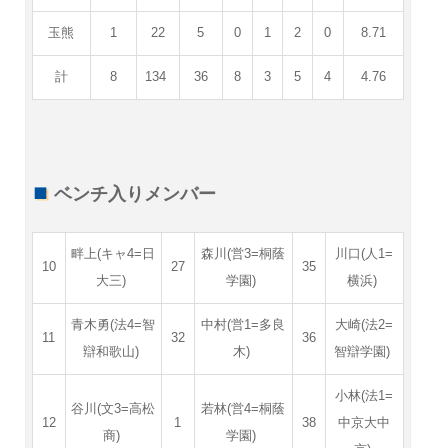
玉熊
1
22
5
0
1
2
0
8.71
計
8
134
36
8
3
5
4
4.76
ベンチ入りメンバー
畔上(キャ4=日
森川(営3=桐蔭
川口(人1=
10
27
35
大三)
学園)
横浜)
青木勇(法4=智
中村(営1=多良
大崎(法2=
11
32
36
辯和歌山)
木)
智辯学園)
小林(法1=
谷川(文3=高松
若林(営4=桐蔭
12
1
38
中京大中
商)
学園)