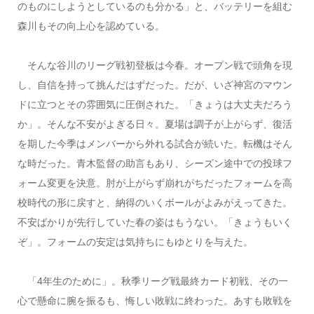
のものにしようとしているのも分かる」と、バッテリーを組む
森川もその向上心を認めている。
そんな谷川のリーグ戦初登板は今春。オープン戦で頭角を現
し、自信を持って挑んだはずだった。だが、いざ神宮のマウン
ドに立つとその雰囲気に圧倒された。「きょうは大丈夫だろう
か」。そんな不安がよぎる日々。夏場は調子が上がらず、復活
を期した今季はメンバーから外れる試合が続いた。転機はそん
な時だった。青木監督の助言もあり、シーズン途中での投球フ
ォーム変更を決意。肘が上がらず崩れがちだったフォームを高
校時代の形に戻すと、納得のいくボールがよみがえってきた。
不安ばかりが先行していた春の姿はもうない。「きょうもいく
ぞ」。フォームの安定は気持ちにもゆとりを与えた。
「4年生のために」。秋季リーグ戦最終カード初戦、その一
心で懸命に腕を振るも、悔しい敗戦に終わった。あすも敗戦を