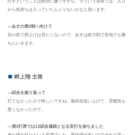
許すということは絶対に嫌ですから。そういう意味では、入り
から気持ちは入っていたんじゃないかなと思います。
―あすの第2戦へ向けて
目の前で胴上げは見たくないので、あすは総力戦で意地でも勝
ちにいきます。
畔上翔 主将
―試合を振り返って
打てなかったので悔しいですね。最終回追い上げて、雰囲気も
悪くなかったので。
―第3打席では12試合連続となる安打を放ちました
来た球を打つという意識でした。変化球が多いのでそれを張っ