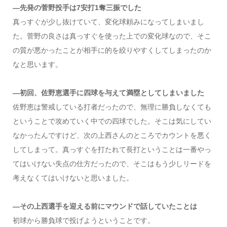
―先発の菅野投手は7安打1奪三振でした
真っすぐが少し抜けていて、変化球頼みになってしまいまし
た。菅野の良さは真っすぐを使った上での変化球なので、そこ
の質が悪かったことが相手に的を絞りやすくしてしまったのか
なと思います。
―初回、佐野恵選手に四球を与えて満塁としてしまいました
佐野恵は警戒している打者だったので、無理に勝負しなくても
ということで攻めていく中での四球でした。そこは気にしてい
なかったんですけど、次の上西さんのところでカウントを悪く
してしまって。真っすぐを打たれて長打ということは一番やっ
てはいけない失点の仕方だったので、そこはもう少しリードを
考えなくてはいけないと思いました。
―その上西選手を迎える前にマウンドで話していたことは
初球から勝負球で投げようということです。