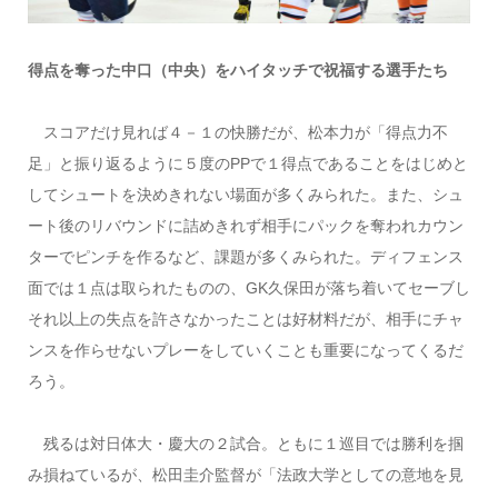
得点を奪った中口（中央）をハイタッチで祝福する選手たち
スコアだけ見れば４－１の快勝だが、松本力が「得点力不
足」と振り返るように５度のPPで１得点であることをはじめと
してシュートを決めきれない場面が多くみられた。また、シュ
ート後のリバウンドに詰めきれず相手にパックを奪われカウン
ターでピンチを作るなど、課題が多くみられた。ディフェンス
面では１点は取られたものの、GK久保田が落ち着いてセーブし
それ以上の失点を許さなかったことは好材料だが、相手にチャ
ンスを作らせないプレーをしていくことも重要になってくるだ
ろう。
残るは対日体大・慶大の２試合。ともに１巡目では勝利を掴
み損ねているが、松田圭介監督が「法政大学としての意地を見