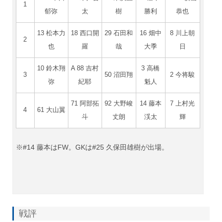
1
郁弥
太
樹
勝利
恭也
13 松本力
18 西口開
29 石田和
16 畑中
8 川上朝
2
也
羅
哉
大季
日
10 鈴木翔
A 88 吉村
3 高橋
3
50 沼田翔
2 今将駿
弥
紀耶
魁人
71 阿部拓
92 大野峻
14 藤本
7 上村光
4
61 大山翼
斗
丈朗
渓太
輝
※#14 藤本はFW。GKは#25 久保田雄樹が出場。
戦評