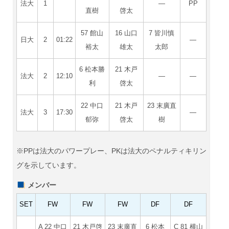
法大
1
―
PP
直樹
啓太
57 館山
16 山口
7 皆川慎
日大
2
01:22
―
裕太
雄太
太郎
6 松本勝
21 木戸
法大
2
12:10
―
―
利
啓太
22 中口
21 木戸
23 末廣直
法大
3
17:30
―
郁弥
啓太
樹
※PPは法大のパワープレー、PKは法大のペナルティキリン
グを示しています。
メンバー
SET
FW
FW
FW
DF
DF
A 22 中口
21 木戸啓
23 末廣直
6 松本
C 81 横山