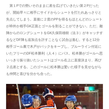
第１Pでの勢いそのままに差を広げていきたい第２P​だった
が、開始早々に相手にサイドからシュートを打たれあっさりと
失点してしまう。直後に２度のPPを得るもほとんどのシュート
が枠外か相手GK正面とゴールを割ることができない。ただ、敵
陣からのロングシュートをGK久保田雄樹（法３）がキャッチす
るなどDF陣も追加点を許すことなく試合は進む。すると12分
相手ゴール裏で木戸がパックをキープし、ブルーライン付近に
いたフリーのDF松本勝利（人４）にパス。松本勝がゴールへ思
いっきり振り抜いたシュートはゴール右上に直接決まり、再び
２点差とする。このゴールに松本勝は驚いた様子を見せながら
も仲間と喜びを分かち合った。