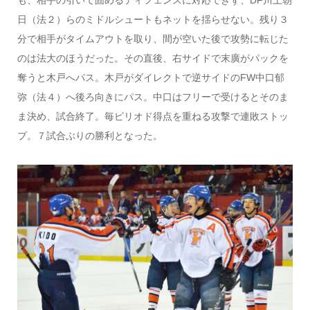
も、相手の引いて固めるディフェンスに対応できず、DF川上朝
日（法２）らのミドルシュートもネットを揺らせない。残り３
分で相手がタイムアウトを取り、間が空いた後で攻勢に転じた
のは法大のほうだった。その直後、右サイドで末廣がパックを
奪うと木戸へパス。木戸がダイレクトで逆サイドのFW中口郁
弥（法４）へ後ろ向きにパス。中口はフリーで受けるとそのま
ま決め、試合終了。毎ピリオド得点を重ねる攻撃で連敗ストッ
プ。７試合ぶりの勝利となった。