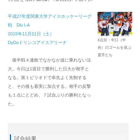
平成27年度関東大学アイスホッケーリーグ
戦 Div I-A
2015年11月21日（土）
4点目・中口（中
DyDoドリンコアイスアリーナ
央）のゴールを喜ぶ
選手たち
後半戦４連敗でなかなか波に乗れない法
大。今日は1巡目で勝利した日大が相手と
なる。第１ピリオドで幸先よく先制する
と、その後も着実に加点する。相手の反撃
も１点にとどめ、７試合ぶりの勝利となっ
た。
試合結果