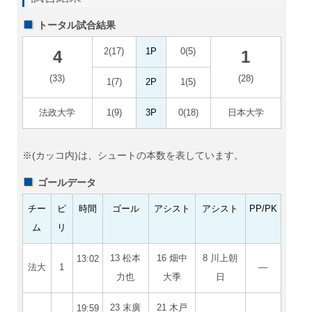
トータル試合結果
2(17)
1P
0(5)
4
1
(33)
(28)
1(7)
2P
1(5)
法政大学
1(9)
3P
0(18)
日本大学
※(カッコ内)は、シュートの本数を表しています。
ゴールデータ
チー
ピ
時間
ゴール
アシスト
アシスト
PP/PK
ム
リ
13 松本
16 畑中
8 川上朝
13:02
法大
1
―
力也
大季
日
23 末廣
21 木戸
19:59