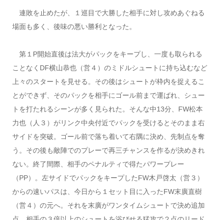
連敗を止めたが、１巡目で大勝した相手に対し攻めあぐねる
場面も多く、後味の悪い勝利となった。
第１P開始直後は法大がパックをキープし、一度も取られる
ことなくDF横山恭也（営４）のミドルシュートに持ち込むなど
上々のスタートを見せる。その後はシュートが枠内を捉えるこ
とができず、そのパックを相手にゴール前まで運ばれ、シュー
トを打たれるシーンが多く見られた。そんな中13分、FW松本
力也（人３）がリンク中央付近でパックを受けるとそのまま右
サイドを突破。ゴール前で落ち着いて右隅に決め、先制点を奪
う。その後も敵陣でのプレーで再三チャンスを作るが決めきれ
ない。終了間際、相手のペナルティで得たパワープレー
（PP）。左サイドでパックをキープしたFW木戸啓太（営３）
からの速いパスは、今日から１セット目に入ったFW末廣直樹
（営４）の元へ。それを末廣がワンタイムシュートで決め追加
点。相手の３倍以上のシュートを浴びせる猛攻で２点のリード