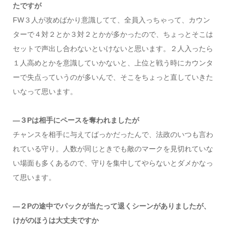
たですが
FW３人が攻めばかり意識してて、全員入っちゃって、カウン
ターで４対２とか３対２とかが多かったので、ちょっとそこは
セットで声出し合わないといけないと思います。２人入ったら
１人高めとかを意識していかないと、上位と戦う時にカウンタ
ーで失点っていうのが多いんで、そこをちょっと直していきた
いなって思います。
―３Pは相手にペースを奪われましたが
チャンスを相手に与えてばっかだったんで、法政のいつも言わ
れている守り。人数が同じときでも敵のマークを見切れていな
い場面も多くあるので、守りを集中してやらないとダメかなっ
て思います。
―２Pの途中でパックが当たって退くシーンがありましたが、
けがのほうは大丈夫ですか