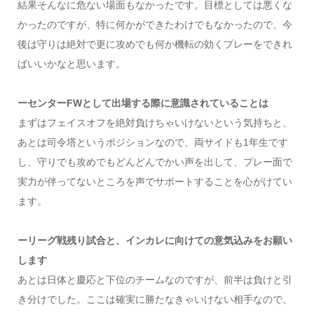
結果そんなに危ない場面もなかったです。目標としては悪くな
かったのですが、特に何かができたわけでもなかったので、今
後は守りは絶対で更に攻めでも何か機転の効くプレーをできれ
ばいいかなと思います。
ーセンターFWとして出場する際に意識されていることは
まずはフェイスオフを絶対負けちゃいけないという気持ちと、
あとは司令塔というポジションなので、両サイドも1年生です
し、守りでも攻めでもどんどんでかい声を出して、プレー面で
実力が伴ってないところを声でサポートすることを心がけてい
ます。
ーリーグ戦残り試合と、インカレに向けての意気込みをお願い
します
あとは日体と慶応と下位のチームなのですが、前半は負けと引
き分けでした。ここは確実に勝たなきゃいけない相手なので、