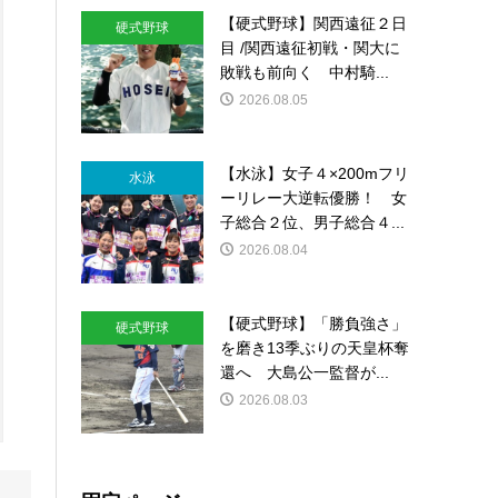
【硬式野球】関西遠征２日
硬式野球
目 /関西遠征初戦・関大に
敗戦も前向く 中村騎...
2026.08.05
【水泳】女子４×200mフリ
水泳
ーリレー大逆転優勝！ 女
子総合２位、男子総合４...
2026.08.04
【硬式野球】「勝負強さ」
硬式野球
を磨き13季ぶりの天皇杯奪
還へ 大島公一監督が...
2026.08.03