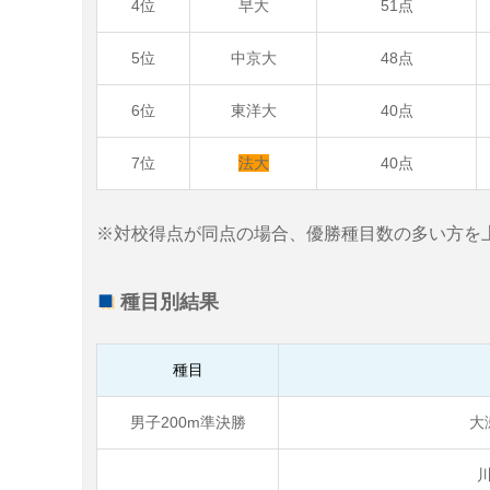
4位
早大
51点
5位
中京大
48点
6位
東洋大
40点
7位
法大
40点
※対校得点が同点の場合、優勝種目数の多い方を
種目別結果
種目
男子200m準決勝
大
川