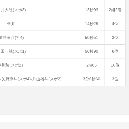
井大旺(スポ3)
13秒93
2組2着
金井
14秒25
4位
濱井涼介(社4)
50秒51
3位
田一就(スポ1)
50秒90
6位
芋川駿(スポ2）
2m05
16位
-矢野琢斗(スポ4)-片山雄斗(スポ2)
3分6秒60
3位