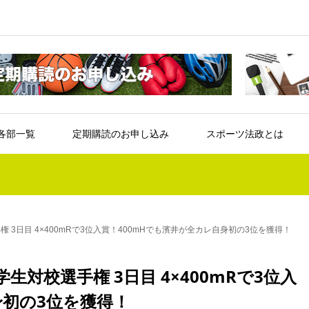
各部一覧
定期購読のお申し込み
スポーツ法政とは
3日目 4×400mRで3位入賞！400mHでも濱井が全カレ自身初の3位を獲得！
対校選手権 3日目 4×400mRで3位入
身初の3位を獲得！