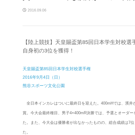
2016.09.06
【陸上競技】天皇賜盃第85回日本学生対校選手権 
自身初の3位を獲得！
天皇賜盃第85回日本学生対校選手権
2016年9月4日（日）
熊谷スポーツ文化公園
全日本インカレはついに最終日を迎えた。400mHでは、濱井
賞。今大会最終種目、男子4×400mR決勝では、予選とオーダ
た。また、今大会は優勝者が出なかったものの、総合成績は7位
た。