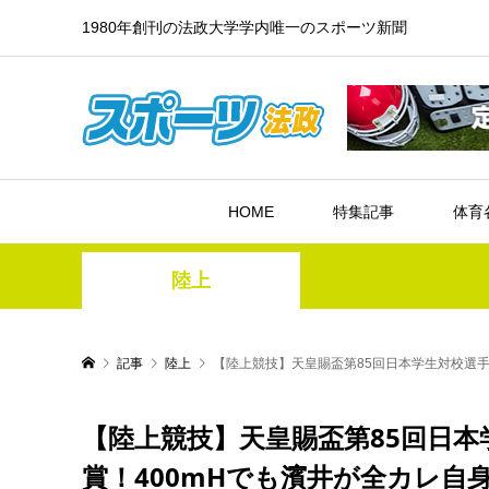
1980年創刊の法政大学学内唯一のスポーツ新聞
HOME
特集記事
体育
陸上
記事
陸上
【陸上競技】天皇賜盃第85回日本学生対校選手権 
【陸上競技】天皇賜盃第85回日本学生
賞！400mHでも濱井が全カレ自