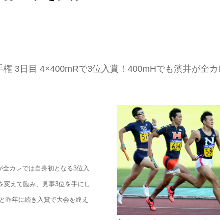
3日目 4×400mRで3位入賞！400mHでも濱井が全カ
が全カレでは自身初となる3位入
ーを変えて臨み、見事3位を手にし
と昨年に続き入賞で大会を終え