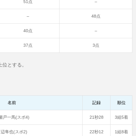
51点
–
–
48点
40点
–
37点
3点
上位とする。
名前
記録
順位
瀬戸一馬(スポ4)
21秒28
3組5着
辺隼也(スポ2)
22秒12
1組8着