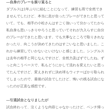
―自身のプレーを振り返ると
ダブルスは1年ぶりに組むことになって、練習も雨で全然でき
ませんでしたけど、本当に息が合ったプレーができたと思って
いて。でも、相手の小松さんはすごく強いって分かってたから
私自身も思いっきりやろうと思っていてそれが力入らすに自分
のプレーができたと思います。でも大事なところで取りきれな
かったり、向こうが決めてきたのはすごいなと思いました。こ
れから練習していかないといけないと感じました。シングルス
は去年の相手と同じなんですけど、全然力及ばずでしたね。ず
っと向こうペースで、私もどうにかして流れを変えたいと思っ
てたんですけど、変えきれずに決め球もウィナーばかり取られ
てしまったので、最後の試合でしたけど、悔いの残る試合にな
ったのが正直な感想です。
―引退試合となりましたが
試合終わって、泣くような内容じゃなかったけど、ベンチ帰っ