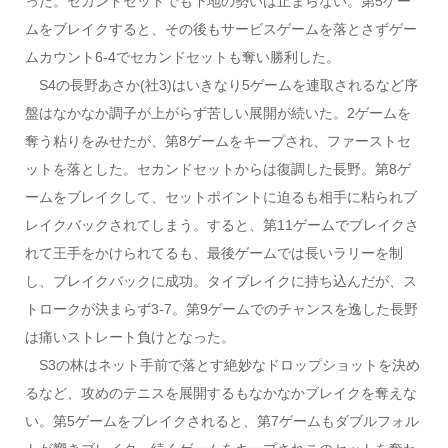
った。セカンドセットでも下地の勢いは止まらない。第5ゲー
ムをブレイクすると、その後もサービスゲームを落とさずゲー
ムカウント6-4でセカンドセットも奪い勝利した。
S4の長野あさか(社3)はいきなり5ゲームを連取されるなど序
盤はなかなか調子が上がらず苦しい展開が続いた。2ゲームを
奪う粘りをみせたが、第8ゲームをキープされ、ファーストセ
ットを落とした。セカンドセットからは復調した長野。第8ゲ
ームをブレイクして、セットポイントに迫るも相手に粘られブ
レイクバックされてしまう。すると、第11ゲームでブレイクさ
れて王手をかけられてるも、最後ゲームでは長いラリーを制
し、ブレイクバックに成功。タイブレイクに持ち込んだが、ス
トロークが決まらず3-7。第9ゲームでのチャンスを逸した長野
は痛いストレート負けとなった。
S3の林はネット手前で落とす絶妙なドロップショットを決め
るなど、攻めのテニスを展開するもなかなかブレイクを奪えな
い。第5ゲームをブレイクされると、第7ゲームもダブルフォル