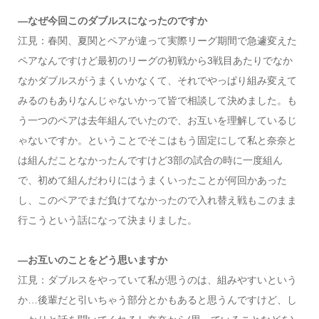
―なぜ今回このダブルスになったのですか
江見：春関、夏関とペアが違って実際リーグ期間で急遽変えた
ペアなんですけど最初のリーグの初戦から3戦目あたりでなか
なかダブルスがうまくいかなくて、それでやっぱり組み変えて
みるのもありなんじゃないかって皆で相談して決めました。も
う一つのペアは去年組んでいたので、お互いを理解しているじ
ゃないですか。ということでそこはもう固定にして私と奈奈と
は組んだことなかったんですけど3部の試合の時に一度組ん
で、初めて組んだわりにはうまくいったことが何回かあった
し、このペアでまだ負けてなかったので入れ替え戦もこのまま
行こうという話になって決まりました。
―お互いのことをどう思いますか
江見：ダブルスをやっていて私が思うのは、組みやすいという
か…後輩だと引いちゃう部分とかもあると思うんですけど、し