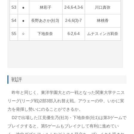
S3
●
林彩子
2-6,6-4,3-6
川口真弥
S4
●
長野あさか(社3)
2-6,6(3)-7
林桃香
S5
○
下地奈奈
6-2,6-4
ムナスィンガ莉奈
戦評
昨年と同じく、東洋学園大との一戦となった関東大学テニス
リーグ(リーグ戦)2部3部入れ替え戦。アウェーの中、いかに実
力を発揮し勢いにのることができるか。
D2で出場した江見優生乃(社3)・下地奈奈(社1)は第3ゲームで
ブレイクすると、第5ゲームもブレイクして有利に進めてい