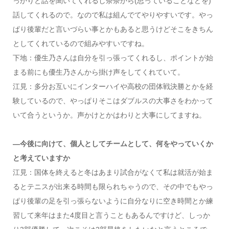
っかりと話を聞いてくれるし奈奈から(思っていることなどを)
話してくれるので。なので私は組んでてやりやすいです。やっ
ぱり後輩だと言いづらい事とかもあると思うけどそこをきちん
としてくれているので組みやすいですね。
下地：優生乃さんは自分を引っ張ってくれるし、ポイントが始
まる前にも優生乃さんから掛け声をしてくれていて。
江見：多分お互いにインターハイや高校の団体戦決勝とかを経
験しているので、やっぱりそこはダブルスの大事さをわかって
いて合うというか。声かけとかはわりと大事にしてますね。
―今後に向けて、個人としてチームとして、何をやっていくか
と考えていますか
江見：国体を終えると冬はあまり試合がなくて私は就活が始ま
るとテニスが出来る時間も限られちゃうので、その中でもやっ
ぱり後輩の足を引っ張らないように自分なりに空き時間とか練
習して来年はまた4度目と言うこともあるんですけど、しっか