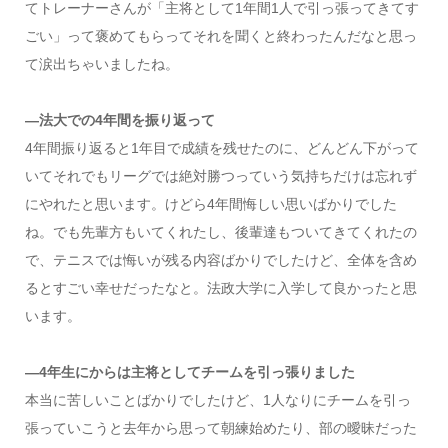
てトレーナーさんが「主将として1年間1人で引っ張ってきてす
ごい」って褒めてもらってそれを聞くと終わったんだなと思っ
て涙出ちゃいましたね。
―法大での4年間を振り返って
4年間振り返ると1年目で成績を残せたのに、どんどん下がって
いてそれでもリーグでは絶対勝つっていう気持ちだけは忘れず
にやれたと思います。けどら4年間悔しい思いばかりでした
ね。でも先輩方もいてくれたし、後輩達もついてきてくれたの
で、テニスでは悔いが残る内容ばかりでしたけど、全体を含め
るとすごい幸せだったなと。法政大学に入学して良かったと思
います。
―4年生にからは主将としてチームを引っ張りました
本当に苦しいことばかりでしたけど、1人なりにチームを引っ
張っていこうと去年から思って朝練始めたり、部の曖昧だった