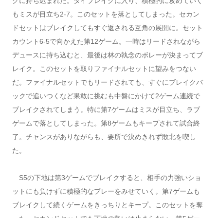
クに持ち込まれた。タイブレイクに入り、積極的に攻めていく
もミスが目立ち2-7。このセットを落としてしまった。セカン
ドセットはブレイクしてもすぐ返される互角の展開に。セット
カウント6-5で向かえた第12ゲーム。一時はリードされながら
デュースに持ち込むと、最後は林の執念のボレーが決まってブ
レイク。このセットを取りファイナルセットに望みをつない
だ。ファイナルセットでもリードされても、すぐにブレイクバ
ックで追いつくなど果敢に挑むも中盤にかけて2ゲーム連続で
ブレイクされてしまう。特に第7ゲームはミスが目立ち、ラブ
ゲームで落としてしまった。第8ゲームもキープされて試合終
了。チャンスがありながらも、要所で決めきれず敗北を喫し
た。
S5の下地は第3ゲームでブレイクすると、相手の力強いショ
ットにも負けずに積極的なプレーをみせていく。第7ゲームも
ブレイクして続くゲームをきっちりとキープ。このセットを奪