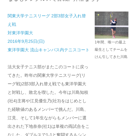
関東大学テニスリーグ 2部3部女子入れ替
え戦
対東洋学園大
2016年9月25日(日)
1年間、唯一の最上
級生としてチームを
東洋学園大 流山キャンパス内テニスコート
けん引してきた川島
法大女子テニス部がまたこのコートに戻っ
てきた。昨年の関東大学テニスリーグ(リ
ーグ戦)2部3部入れ替え戦でも東洋学園大
と対戦し、敗北を喫した。今年は川島知枝
(社4)主将や江見優生乃(社3)をはじめとし
た経験値のあるメンバーで挑んだ。川島、
江見、そして1年生ながらもメンバーに選
出された下地奈奈(社1)は単複の両試合をこ
なした。ダブルスで1-1と奮闘するもシン