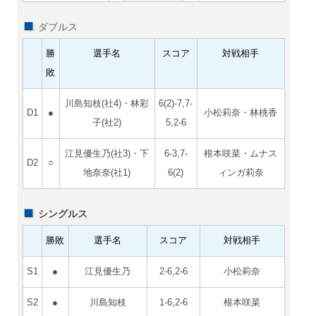
ダブルス
勝
選手名
スコア
対戦相手
敗
川島知枝(社4)・林彩
6(2)-7,7-
D1
●
小松莉奈・林桃香
子(社2)
5,2-6
江見優生乃(社3)・下
6-3,7-
根本咲菜・ムナス
D2
○
地奈奈(社1)
6(2)
ィンガ莉奈
シングルス
勝敗
選手名
スコア
対戦相手
S1
●
江見優生乃
2-6,2-6
小松莉奈
S2
●
川島知枝
1-6,2-6
根本咲菜