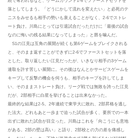
続で奪われるなど、ゲームカウント1-6でファーストセットを
落としてしまう。「どうにかして流れを変えたい」と必死のテ
ニスをみせるも相手の勢いも衰えることがなく、2-6でストレ
ート負け。川島にとっては引退試合だっただけに「最後の試合
なのに悔いの残る結果になってしまった」と唇を噛んだ。
S1の江見は互角の展開が続くも第6ゲームをブレイクされる
と、そのまま返すことができずに2-6でファーストセットを落
とした。取り返したい江見だったが、いきなり相手の3ゲーム
連取を許す苦しい展開に。その後はなんとかサービスゲームを
キープして反撃の機会を伺うも、相手のキープを許してしま
い、そのままストレート負け。リーグ戦では無敗を誇った江見
だが、2部相手に白星を挙げることは出来なかった。
最終的な結果は2-5。2年連続で東学大に敗れ、2部昇格を逃し
た法大。どれもあと一歩まで迫った試合が多く、要所での一本
出ずに敗れた試合が目立った。川島はこれを「向こうにも意地
がある。2部の壁は高い」と語り、2部校との力の差を痛感し