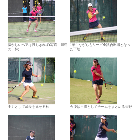
懐かしのペアは勝ちきれず(写真：川島
1年生ながらもリーグ全試合出場となっ
㊧、林)
た下地
主力として成長を見せる林
今後は主将としてチームをまとめる長野