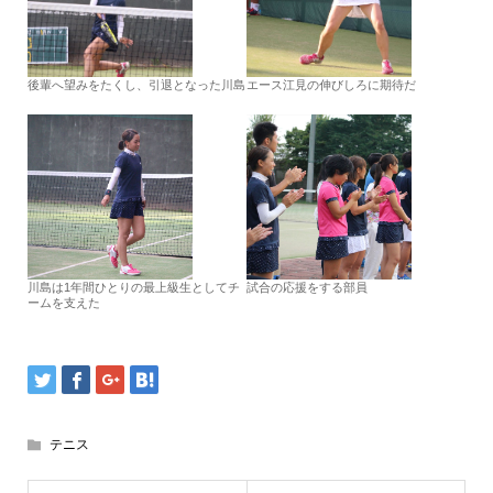
後輩へ望みをたくし、引退となった川島
エース江見の伸びしろに期待だ
川島は1年間ひとりの最上級生としてチ
試合の応援をする部員
ームを支えた
テニス