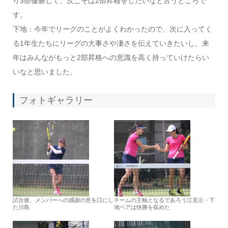
り3部優勝して、次こそは2部昇格をしたいなと言うところで
す。
下地：今年でリーグのことがよくわかったので、次に入ってく
る1年生たちにリーグの大事さや凄さを伝えていきたいし、来
年はみんながもっと2部昇格への意識を高く持っていけたらい
いなと思いました。
フォトギャラリー
試合後、メンバーへの感謝の意を口にし
チームの主軸となるであろう江見㊧・下
た川島
地ペアは快勝を収めた