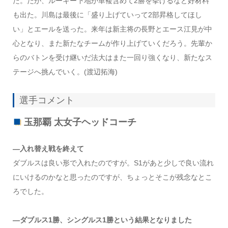
た。だが、ルーキー下地が単複含めて2勝を挙げるなど好材料
も出た。川島は最後に「盛り上げていって2部昇格してほし
い」とエールを送った。来年は新主将の長野とエース江見が中
心となり、また新たなチームが作り上げていくだろう。先輩か
らのバトンを受け継いだ法大はまた一回り強くなり、新たなス
テージへ挑んでいく。(渡辺拓海)
選手コメント
玉那覇 太女子ヘッドコーチ
―入れ替え戦を終えて
ダブルスは良い形で入れたのですが。S1があと少しで良い流れ
にいけるのかなと思ったのですが、ちょっとそこが残念なとこ
ろでした。
―ダブルス1勝、シングルス1勝という結果となりました