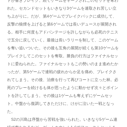
トが響きブレイク。続くゲームをキープされこのセットを奪わ
れた。セカンドセットもいきなり3ゲームを連取され苦しい立
ち上がりに。だが、第4ゲームでブレイクバックに成功して、
反撃の狼煙を上げると第6ゲームでは長いデュースが展開され
る。相手に何度もアドバンテージを許しながらも必死のテニス
で五分に戻していく。最後は長いラリーを制して、このゲーム
を奪い追いついた。その後も互角の展開が続くも第10ゲームを
ブレイクしてこのセットを奪取。勝負の行方はファイナルセッ
トに委ねられた。ファイナルセットもこの勢いのまま進めたか
ったが、第5ゲームで連戦の疲れからか足を痛め、ブレイクさ
れてしまう。その後、治療を行って再びコートに立った林。必
死のプレーを続けるも体が思ったように動かせず次々とポイン
トを許してしまう。その後は1ゲームも奪えずにゲームセッ
ト。中盤から復調してきただけに、けがに泣いた一戦となっ
た。
S2の川島は序盤から苦戦を強いられた。いきなり5ゲーム連