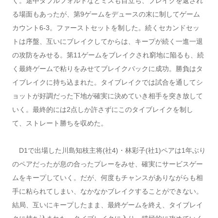
く。途中ダブルフォルトなどミスも目立ち、ブレイクを返され
る場面もあったが、第9ゲームをデュースの末に制してゲーム
カウント6-3。ファーストセットを制した。続くセカンドセッ
トは序盤、互いにブレイクしてからは、キープが続く一進一退
の攻防をみせる。第11ゲームをブレイクされ窮地に陥るも、続
く最終ゲームで粘りをみせてブレイクバックに成功。勝負はタ
イブレイクに持ち込まれた。タイブレイクでは試合を通してシ
ョットが好調だった下地が確実に決めていき相手を突き放して
いく。最終的には2点しか許さずにこのタイブレイクを制し
て、ストレート勝ちを収めた。
D1で出場した川島知枝主将(社4)・林彩子(社1)ペアは1年ぶり
のペアだったが息の合ったプレーをみせ、確実にサービスゲー
ムをキープしていく。だが、何度もチャンスがありながらも相
手に粘られてしまい、なかなかブレイクすることができない。
結局、互いにキープしたまま、最終ゲームを終え、タイブレイ