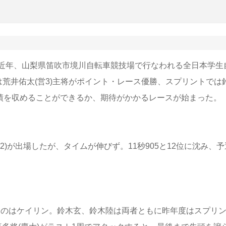
近年、山梨県笛吹市境川自転車競技場で行なわれる全日本学生
は荒井佑太(営3)主将がポイント・レース優勝、スプリントでは
成績を収めることができるか、期待がかかるレースが始まった。
が出場したが、タイムが伸びず。11秒905と12位に沈み、予
するのはケイリン。鈴木玄、鈴木陸は両者ともに昨年度はスプリ