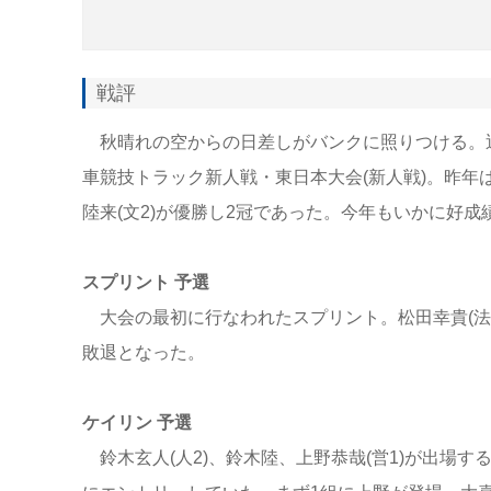
戦評
秋晴れの空からの日差しがバンクに照りつける。
車競技トラック新人戦・東日本大会(新人戦)。昨年
陸来(文2)が優勝し2冠であった。今年もいかに好
スプリント 予選
大会の最初に行なわれたスプリント。松田幸貴(法2)
敗退となった。
ケイリン 予選
鈴木玄人(人2)、鈴木陸、上野恭哉(営1)が出場