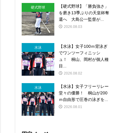
【硬式野球】「勝負強さ」
硬式野球
を磨き13季ぶりの天皇杯奪
還へ 大島公一監督が...
2026.08.03
【水泳】女子100ｍ背泳ぎ
水泳
でワンツーフィニッシ
ュ！ 桐山、岡村が個人種
目...
2026.08.02
【水泳】女子フリーリレー
水泳
堂々の優勝！ 桐山が200
ｍ自由形で圧巻の泳ぎを...
2026.08.01