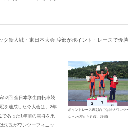
ラック新人戦・東日本大会 渡部がポイント・レースで優
52回 全日本学生自転車競
2冠を達成した今大会は、2年
ポイントレース表彰台では法大ワンツ
位であった1年前の雪辱を果
なった(左から近藤、渡部)
目は法政がワンツーフィニッ