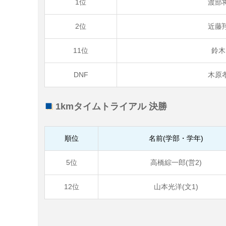
1位
渡部
2位
近藤
11位
鈴木
DNF
木原
1kmタイムトライアル 決勝
順位
名前(学部・学年)
5位
高橋綜一郎(営2)
12位
山本光洋(文1)