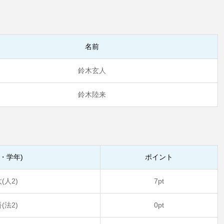
名前
鈴木玄人
鈴木陸来
・学年)
ポイント
(人2)
7pt
(法2)
0pt