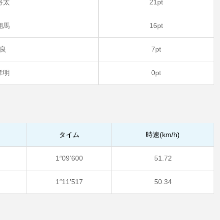
将太
21pt
翔馬
16pt
良
7pt
孝明
0pt
タイム
時速(km/h)
1″09’600
51.72
1″11’517
50.34