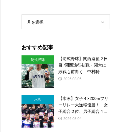
月を選択
おすすめ記事
【硬式野球】関西遠征２日
硬式野球
目 /関西遠征初戦・関大に
敗戦も前向く 中村騎...
2026.08.05
【水泳】女子４×200mフリ
水泳
ーリレー大逆転優勝！ 女
子総合２位、男子総合４...
2026.08.04