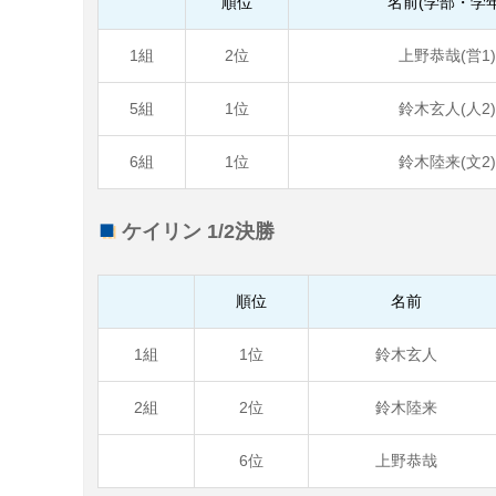
順位
名前(学部・学年
1組
2位
上野恭哉(営1)
5組
1位
鈴木玄人(人2)
6組
1位
鈴木陸来(文2)
ケイリン 1/2決勝
順位
名前
1組
1位
鈴木玄人
2組
2位
鈴木陸来
6位
上野恭哉