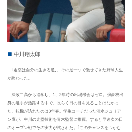
中川翔太郎
｢走塁は自分の生きる道｣。その足一つで魅せてきた野球人生
が終わった。
法政二高から進学し、1、2年時の出場機会はゼロ。強豪校出
身の選手が活躍する中で、長らく日の目を見ることはなかっ
た。転機が訪れたのは3年春。学生コーチだった清水ジュリア
ン鷹が、中川の走塁技術を青木監督に推薦。すると早速次の日
のオープン戦でその実力が試された。｢このチャンスをつかむ