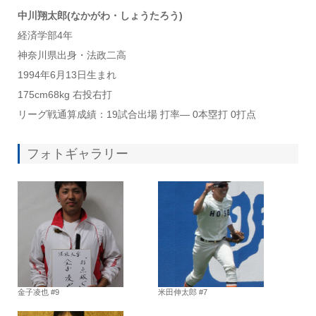
中川翔太郎(なかがわ・しょうたろう)
経済学部4年
神奈川県出身・法政二高
1994年6月13日生まれ
175cm68kg 右投右打
リーグ戦通算成績：19試合出場 打率— 0本塁打 0打点
フォトギャラリー
金子凌也 #9
米田伸太郎 #7