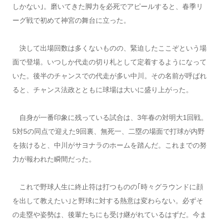
しかない｣。磨いてきた脚力を必死でアピールすると、春季リ
ーグ戦で初めて神宮の舞台に立った。
決して出場回数は多くないものの、緊迫したここぞという場
面で登場。いつしか代走の切り札として定着するようになって
いた。後半のチャンスでの代走が多い中川。その名前が呼ばれ
ると、チャンス法政とともに球場は大いに盛り上がった。
自身が一番印象に残っている試合は、3年春の対明大1回戦。
5対5の同点で迎えた9回裏、無死一、二塁の場面で打球が内野
を抜けると、中川がサヨナラのホームを踏んだ。これまでの努
力が報われた瞬間だった。
これで野球人生に終止符は打つものの｢時々グラウンドに顔
を出して教えたい｣と野球に対する熱意は変わらない。必ずそ
の走塁や姿勢は、後輩たちにも受け継がれているはずだ。今ま