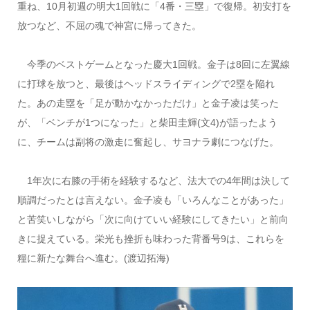
重ね、10月初週の明大1回戦に「4番・三塁」で復帰。初安打を
放つなど、不屈の魂で神宮に帰ってきた。
今季のベストゲームとなった慶大1回戦。金子は8回に左翼線
に打球を放つと、最後はヘッドスライディングで2塁を陥れ
た。あの走塁を「足が動かなかっただけ」と金子凌は笑った
が、「ベンチが1つになった」と柴田圭輝(文4)が語ったよう
に、チームは副将の激走に奮起し、サヨナラ劇につなげた。
1年次に右膝の手術を経験するなど、法大での4年間は決して
順調だったとは言えない。金子凌も「いろんなことがあった」
と苦笑いしながら「次に向けていい経験にしてきたい」と前向
きに捉えている。栄光も挫折も味わった背番号9は、これらを
糧に新たな舞台へ進む。(渡辺拓海)