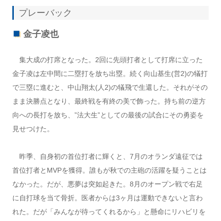
プレーバック
金子凌也
集大成の打席となった。2回に先頭打者として打席に立った
金子凌は左中間に二塁打を放ち出塁。続く向山基生(営2)の犠打
で三塁に進むと、中山翔太(人2)の犠飛で生還した。それがその
まま決勝点となり、最終戦を有終の美で飾った。持ち前の逆方
向への長打を放ち、”法大生”としての最後の試合にその勇姿を
見せつけた。
昨季、自身初の首位打者に輝くと、7月のオランダ遠征では
首位打者とMVPを獲得。誰もが秋での主砲の活躍を疑うことは
なかった。だが、悪夢は突如起きた。8月のオープン戦で右足
に自打球を当て骨折。医者からは3ヶ月は運動できないと言わ
れた。だが「みんなが待ってくれるから」と懸命にリハビリを