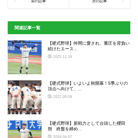
関連記事一覧
【硬式野球】仲間に愛され、重圧を背負い
続けたエース...
2025.11.18
【硬式野球】いよいよ秋開幕！5季ぶりの
頂点へ向けて、...
2022.09.09
【硬式野球】新戦力として台頭した櫻田
朔 終盤を締め...
2026.04.07