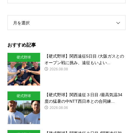
月を選択
おすすめ記事
【硬式野球】関西遠征5日目 /大阪ガスとの
硬式野球
オープン戦に挑み、遠征もいよい...
2026.08.08
【硬式野球】関西遠征３日目 /最高気温34
硬式野球
度の猛暑の中NTT西日本との合同練...
2026.08.06