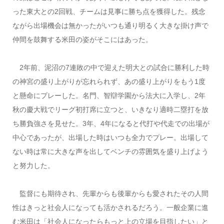
った東大との2回戦、チームは見事に勝ち点を獲得した。残念
ながら出場機会は無かったがいつも通り明るく大きな掛け声で
仲間を鼓舞する米田の姿がそこにはあった。
2年前、泥沼の7連敗の中で迎えた明大との試合に勝利した時
の神宮の盛り上がりが忘れられず、あの盛り上がりをもう1度
と懸命にプレーした。名門、智辯学園から法大に入学し、2年
秋の慶大戦でリーグ初打席に立つと、いきなり適時二塁打を放
ち勝負強さを見せた。3年、4年になると代打や代走での出場が
中心であったが、出場した時はいつも全力でプレー。出場して
ない時は常に大きな声を出してベンチの雰囲気を盛り上げよう
と努力した。
監督にも期待され、先輩からも後輩からも愛されたその人間
性はきっと社会人になっても活かされるだろう。一般企業に進
む米田は「社会人になったらもっと上の立場を目指したい」と