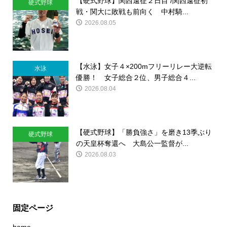
【硬式野球】関西遠征２日目 /関西遠征初
硬式野球
戦・関大に敗戦も前向く 中村騎...
2026.08.05
【水泳】女子４×200mフリーリレー大逆転
水泳
優勝！ 女子総合２位、男子総合４...
2026.08.04
【硬式野球】「勝負強さ」を磨き13季ぶり
硬式野球
の天皇杯奪還へ 大島公一監督が...
2026.08.03
固定ページ
home