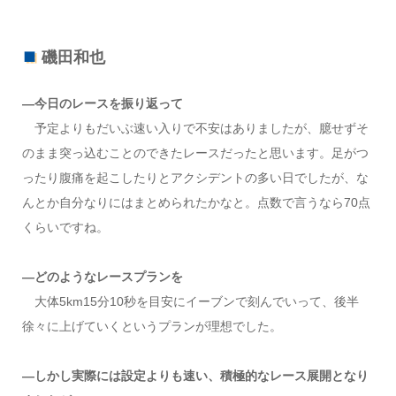
磯田和也
―今日のレースを振り返って
予定よりもだいぶ速い入りで不安はありましたが、臆せずそ
のまま突っ込むことのできたレースだったと思います。足がつ
ったり腹痛を起こしたりとアクシデントの多い日でしたが、な
んとか自分なりにはまとめられたかなと。点数で言うなら70点
くらいですね。
―どのようなレースプランを
大体5km15分10秒を目安にイーブンで刻んでいって、後半
徐々に上げていくというプランが理想でした。
―しかし実際には設定よりも速い、積極的なレース展開となり