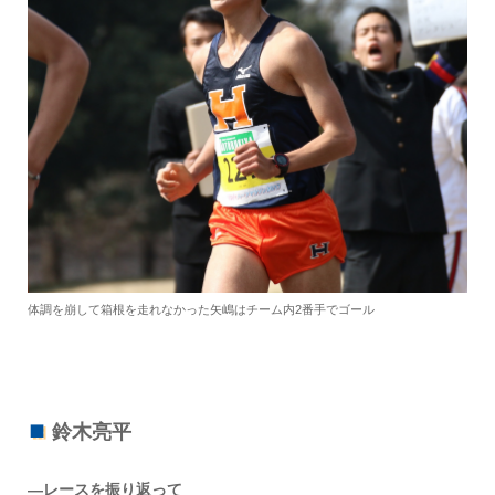
体調を崩して箱根を走れなかった矢嶋はチーム内2番手でゴール
鈴木亮平
―レースを振り返って