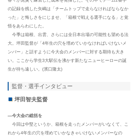
各々が泥臭く練習した成果を発揮した。その中でチーム2番手
の記録を残した矢嶋は「チームトップで走らなければならなか
った」と悔しさをにじませ、「箱根で戦える選手になる」と覚
悟をあらわにした。
今季は箱根、出雲、さらには全日本出場の可能性も望める法
大。坪田監督が「4年生の穴を埋めていかなければいけないメ
ンバー」と話すように今大会のメンバーに対する期待も大き
い。ここから学生3大駅伝を沸かす新たなニューヒーローの誕
生が待ち遠しい。(濱口隆太)
監督・選手インタビュー
坪田智夫監督
―今大会の総括を
今回は中堅というか、箱根を走ったメンバーがいなくて、こ
れから4年生の穴を埋めていかなきゃいけないメンバーなの