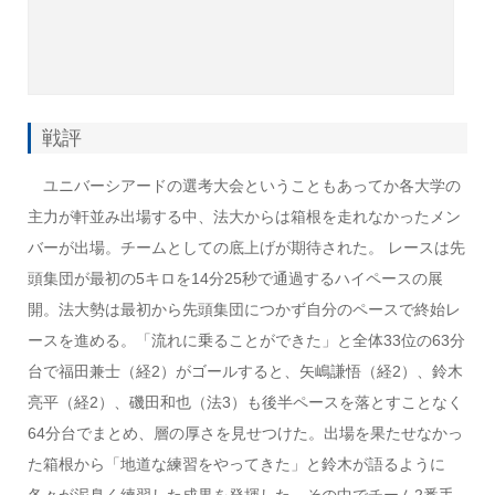
戦評
ユニバーシアードの選考大会ということもあってか各大学の
主力が軒並み出場する中、法大からは箱根を走れなかったメン
バーが出場。チームとしての底上げが期待された。 レースは先
頭集団が最初の5キロを14分25秒で通過するハイペースの展
開。法大勢は最初から先頭集団につかず自分のペースで終始レ
ースを進める。「流れに乗ることができた」と全体33位の63分
台で福田兼士（経2）がゴールすると、矢嶋謙悟（経2）、鈴木
亮平（経2）、磯田和也（法3）も後半ペースを落とすことなく
64分台でまとめ、層の厚さを見せつけた。出場を果たせなかっ
た箱根から「地道な練習をやってきた」と鈴木が語るように