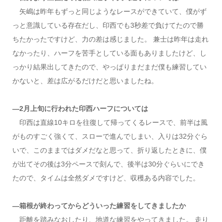
矢嶋は昨年もずっと同じようなレースができていて、僕がず
っと意識している存在だし、印西でも3秒差で負けてたので勝
ちたかったですけど、力の差は感じました。 兼士は昨年は走れ
なかったり、ハーフを苦手としている面もありましたけど、し
っかり結果出してきたので、やっぱりまだまだ僕も練習してい
かないと、差は広がるだけだと思いましたね。
―2月上旬に行われた印西ハーフについては
印西は直線10キロを往復して帰ってくるレースで、前半は風
がものすごく強くて、スローで進んでしまい、入りは32分ぐら
いで、このままではダメだなと思って、折り返したときに、僕
が出てその後は3分ペースで刻んで、後半は30分ぐらいにでき
たので、タイムは全然ダメですけど、収穫ある内容でした。
―箱根が終わってからどういった練習をしてきましたか
距離を踏みなおしたり、地道な練習をやってきました。 走り