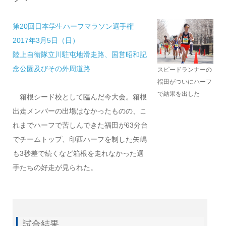
第20回日本学生ハーフマラソン選手権
2017年3月5日（日）
陸上自衛隊立川駐屯地滑走路、国営昭和記
念公園及びその外周道路
スピードランナーの
福田がついにハーフ
で結果を出した
箱根シード校として臨んだ今大会。箱根
出走メンバーの出場はなかったものの、こ
れまでハーフで苦しんできた福田が63分台
でチームトップ、印西ハーフを制した矢嶋
も3秒差で続くなど箱根を走れなかった選
手たちの好走が見られた。
試合結果