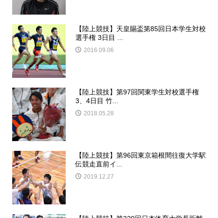
【陸上競技】天皇賜盃第85回日本学生対校
選手権 3日目 ...
2016.09.06
【陸上競技】第97回関東学生対校選手権
3、4日目 竹...
2018.05.28
【陸上競技】第96回東京箱根間往復大学駅
伝競走直前イ...
2019.12.27