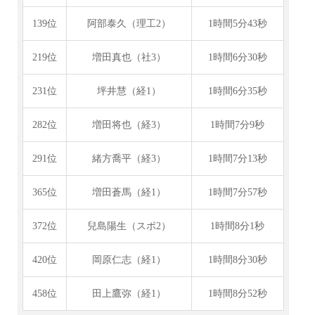
139位
阿部泰久（理工2）
1時間5分43秒
219位
増田真也（社3）
1時間6分30秒
231位
坪井慧（経1）
1時間6分35秒
282位
増田将也（経3）
1時間7分9秒
291位
緒方喬平（経3）
1時間7分13秒
365位
増田蒼馬（経1）
1時間7分57秒
372位
兒島陽生（スポ2）
1時間8分1秒
420位
岡原仁志（経1）
1時間8分30秒
458位
田上鷹弥（経1）
1時間8分52秒