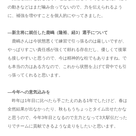
の動きなどはまだ噛み合ってないので、力を伝えられるよう
に、補強を増やすことを個人的にやってきました。
―新主将に就任した鹿嶋（隆裕、経3）選手について
鹿嶋さんは今状態悪くて練習で引っ張るのは厳しいですが、
やっぱりすごい責任感が強くて頼れる存在だし、優しくて後輩
も接しやすいと思うので、今は精神的な柱でもありますね。で
も本当の力はある方なので、これから状態を上げて背中でも引
っ張ってくれると思います。
―今年への意気込みを
昨年は1年目に比べたら手ごたえのある1年でしたけど、春は
全然結果が出なかったり、秋ももうちょっとタイム出せたかな
と思うので、今年3年目となるので主力となって3大駅伝だった
りでチームに貢献できるような走りをしたいと思います。