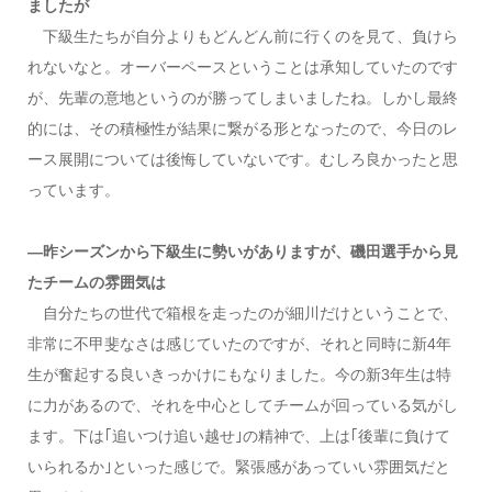
ましたが
下級生たちが自分よりもどんどん前に行くのを見て、負けら
れないなと。オーバーペースということは承知していたのです
が、先輩の意地というのが勝ってしまいましたね。しかし最終
的には、その積極性が結果に繋がる形となったので、今日のレ
ース展開については後悔していないです。むしろ良かったと思
っています。
―昨シーズンから下級生に勢いがありますが、磯田選手から見
たチームの雰囲気は
自分たちの世代で箱根を走ったのが細川だけということで、
非常に不甲斐なさは感じていたのですが、それと同時に新4年
生が奮起する良いきっかけにもなりました。今の新3年生は特
に力があるので、それを中心としてチームが回っている気がし
ます。下は｢追いつけ追い越せ｣の精神で、上は｢後輩に負けて
いられるか｣といった感じで。緊張感があっていい雰囲気だと