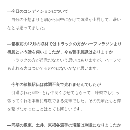
―今日のコンディションについて
自分の予想よりも朝から日中にかけて気温が上昇して、暑い
なとは思ってました。
―箱根前の12月の取材ではトラックの方がハーフマラソンより
得意という話を伺いましたが、今も苦手意識はありますか
トラックの方が得意だなという思いはありますが、ハーフで
も走れる力はついてるのではないかなと思います。
―今年の箱根駅伝は体調不良で走れませんでしたが
引退された4年生とは仲良くさせてもらって、練習でも引っ
張ってくれる本当に尊敬できる先輩でした。その先輩たちと襷
を繋げなかったことはとても悔しいです。
―同期の坂東、土井、東福各選手の活躍は刺激になりましたか