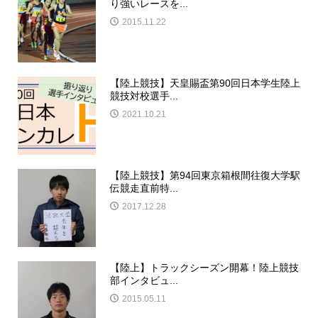
り強いレースを...
2015.11.22
【陸上競技】天皇賜盃第90回日本学生陸上
競技対校選手...
2021.10.21
【陸上競技】第94回東京箱根間往復大学駅
伝競走直前特...
2017.12.28
【陸上】トラックシーズン開幕！陸上競技
部インタビュ...
2015.05.11