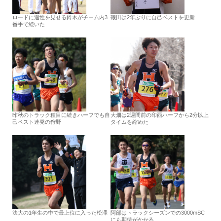
ロードに適性を見せる鈴木がチーム内3
磯田は2年ぶりに自己ベストを更新
番手で続いた
昨秋のトラック種目に続きハーフでも自
大畑は2週間前の印西ハーフから2分以上
己ベスト連発の狩野
タイムを縮めた
法大の1年生の中で最上位に入った松澤
阿部はトラックシーズンでの3000mSC
にも期待がかかる