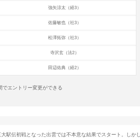
強矢涼太（経3）
佐藤敏也（社3）
松澤拓弥（社3）
寺沢玄（法2）
田辺佑典（経2）
間でエントリー変更ができる
大駅伝初戦となった出雲では不本意な結果でスタート。しか