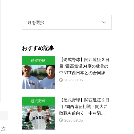
月を選択
おすすめ記事
【硬式野球】関西遠征３日
硬式野球
目 /最高気温34度の猛暑の
中NTT西日本との合同練...
2026.08.06
【硬式野球】関西遠征２日
硬式野球
目 /関西遠征初戦・関大に
敗戦も前向く 中村騎...
2026.08.05
し次