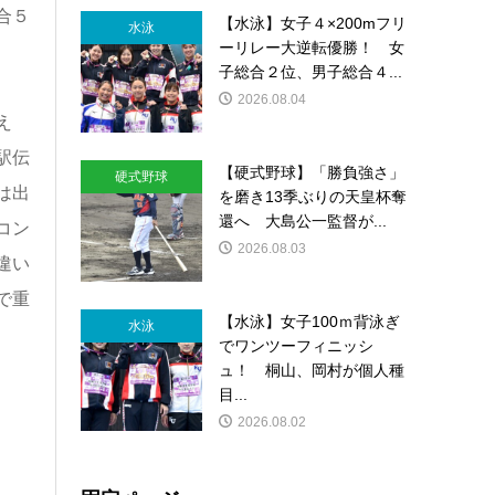
合５
【水泳】女子４×200mフリ
水泳
ーリレー大逆転優勝！ 女
子総合２位、男子総合４...
2026.08.04
え
駅伝
【硬式野球】「勝負強さ」
硬式野球
は出
を磨き13季ぶりの天皇杯奪
還へ 大島公一監督が...
コン
2026.08.03
違い
で重
【水泳】女子100ｍ背泳ぎ
水泳
でワンツーフィニッシ
ュ！ 桐山、岡村が個人種
目...
2026.08.02