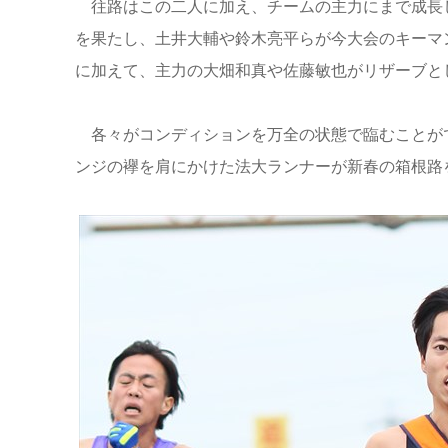
往路はこの二人に加え、チームの主力にまで成長
を果たし、土井大輔や鈴木亮平らが今大会のキーマ
に加えて、主力の大畑和真や佐藤敏也がリザーブと
各々がコンディションを万全の状態で臨むことがで
ンジの襷を肩にかけた法大ランナーが新春の箱根路