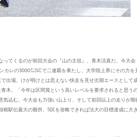
なってくるのが前回大会の『山の主役』、青木涼真だ。今大会
ンカレの3000㍍SCで二連覇を果たし、大学陸上界にその力を
区で出場。けが明けとは思えない快走を見せ次期エースとして
た青木。「今年は区間賞という高いレベルを要求されると思う
意気込む。今大会も力強い山上り、そして前回以上の走りが期
箱根駅伝最大の難所、5区を攻略できれば法大の目標達成に大