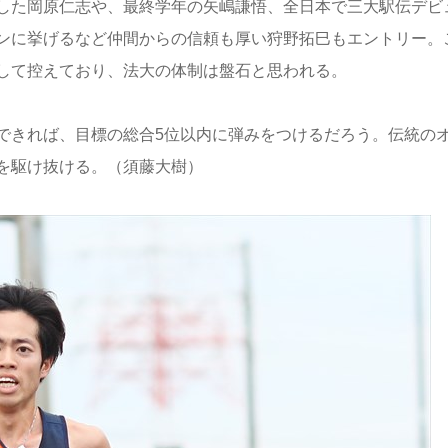
した岡原仁志や、最終学年の矢嶋謙悟、全日本で三大駅伝デビ
ンに挙げるなど仲間からの信頼も厚い狩野拓巳もエントリー。
して控えており、法大の体制は盤石と思われる。
きれば、目標の総合5位以内に弾みをつけるだろう。伝統の
を駆け抜ける。（須藤大樹）