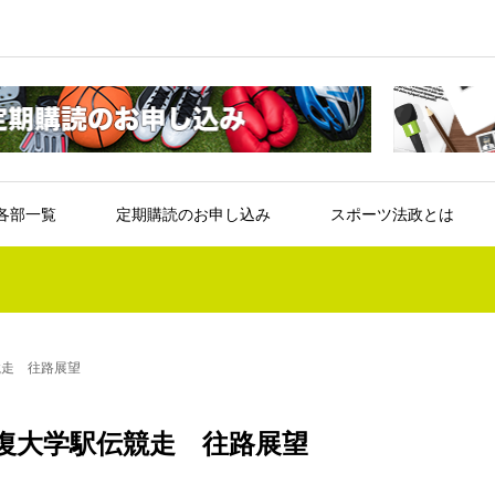
各部一覧
定期購読のお申し込み
スポーツ法政とは
競走 往路展望
復大学駅伝競走 往路展望