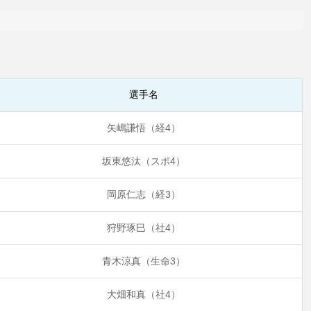
選手名
矢嶋謙悟（経4）
坂東悠汰（スポ4）
岡原仁志（経3）
狩野琢巳（社4）
青木涼真（生命3）
大畑和真（社4）