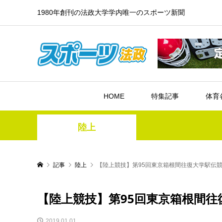
1980年創刊の法政大学学内唯一のスポーツ新聞
HOME
特集記事
体育
陸上
記事
陸上
【陸上競技】第95回東京箱根間往復大学駅伝
【陸上競技】第95回東京箱根間往
2019.01.01