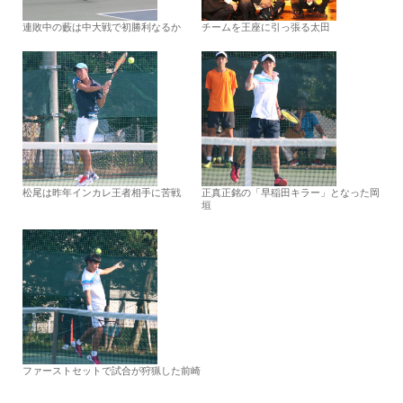
連敗中の藪は中大戦で初勝利なるか
チームを王座に引っ張る太田
松尾は昨年インカレ王者相手に苦戦
正真正銘の「早稲田キラー」となった岡
垣
ファーストセットで試合が狩猟した前崎