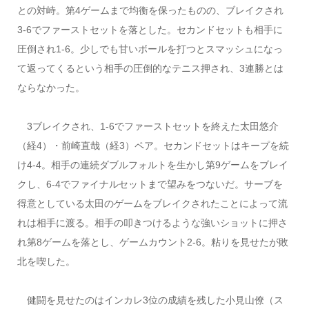
との対峙。第4ゲームまで均衡を保ったものの、ブレイクされ
3-6でファーストセットを落とした。セカンドセットも相手に
圧倒され1-6。少しでも甘いボールを打つとスマッシュになっ
て返ってくるという相手の圧倒的なテニス押され、3連勝とは
ならなかった。
3ブレイクされ、1-6でファーストセットを終えた太田悠介
（経4）・前崎直哉（経3）ペア。セカンドセットはキープを続
け4-4。相手の連続ダブルフォルトを生かし第9ゲームをブレイ
クし、6-4でファイナルセットまで望みをつないだ。サーブを
得意としている太田のゲームをブレイクされたことによって流
れは相手に渡る。相手の叩きつけるような強いショットに押さ
れ第8ゲームを落とし、ゲームカウント2-6。粘りを見せたが敗
北を喫した。
健闘を見せたのはインカレ3位の成績を残した小見山僚（ス