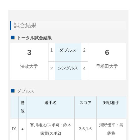
試合結果
トータル試合結果
1
ダブルス
2
3
6
法政大学
早稲田大学
2
シングルス
4
ダブルス
勝
選手名
スコア
対戦相手
敗
寒川雄太(スポ4)・鈴木
河野優平・島
D1
●
3-6,1-6
保貴(スポ2)
袋将