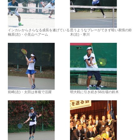
インカレからさらなる成長を遂げている
思うようなプレーができず暗い表情の鈴
楠原(左)・小見山ペアーム
木(左)・寒川
前崎(左)・太田は単複で活躍
明大戦に引き続きS6出場の鈴木