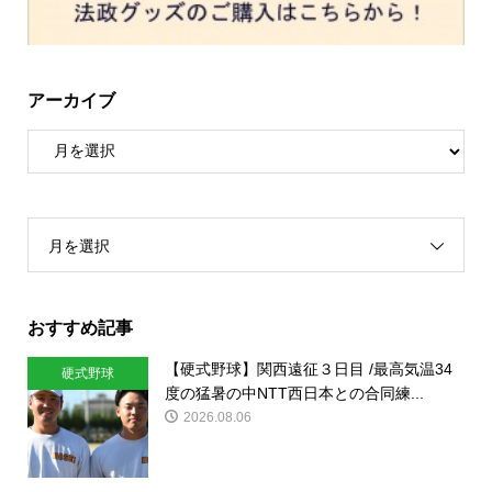
アーカイブ
月を選択
おすすめ記事
【硬式野球】関西遠征３日目 /最高気温34
硬式野球
度の猛暑の中NTT西日本との合同練...
2026.08.06