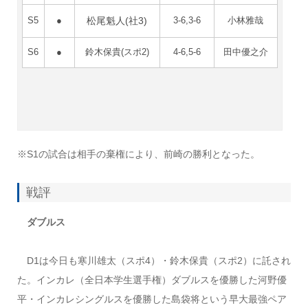
松尾魁人(社3)
S5
●
3-6,3-6
小林雅哉
S6
●
鈴木保貴(スポ2)
4-6,5-6
田中優之介
※S1の試合は相手の棄権により、前崎の勝利となった。
戦評
ダブルス
D1は今日も寒川雄太（スポ4）・鈴木保貴（スポ2）に託され
た。インカレ（全日本学生選手権）ダブルスを優勝した河野優
平・インカレシングルスを優勝した島袋将という早大最強ペア