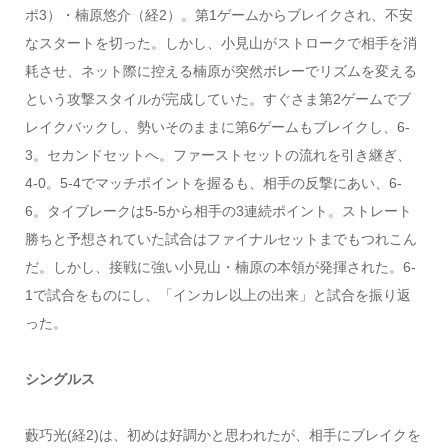
ポ3）・楠原悠介（経2）。第1ゲームからブレイクされ、不安
なスタートを切った。しかし、小見山がストロークで相手を消
耗させ、ネット際に控える楠原が突然ボレーでリズムを変える
という攻撃スタイルが完成していた。すぐさま第2ゲームでブ
レイクバックし、勢いそのままに第6ゲームもブレイクし、6-
3。セカンドセットへ。ファーストセットの流れを引き継ぎ、
4-0。5-4でマッチポイントを握るも、相手の反撃にあい、6-
6。タイブレークは5-5から相手の3連続ポイント。ストレート
勝ちと予想されていた試合はファイナルセットまでもつれこん
だ。しかし、接戦に強い小見山・楠原の本領が発揮された。6-
1で試合をものにし、「インカレ以上の出来」と試合を振り返
った。
シングルス
藪巧光(経2)は、初めは好調かと思われたが、相手にブレイクを