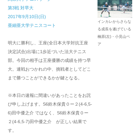
第3戦 対早大
2017年9月10日(日)
インカレからさらな
亜細亜大学テニスコート
る成長を遂げている
楠原(左)・小見山ペ
明大に勝利し、王座(全日本大学対抗王座
ア
決定試合)出場に1歩近づいた法大テニス
部。今回の相手は王座優勝の成績を持つ早
大。連戦おつかれの中、挑戦者としてどこ
まで勝つことができるかが鍵となる。
※本日の速報に間違いがあったことをお詫
び申し上げます。S6鈴木保貴０ー２(4-6,5-
6)田中優之介 ではなく、S6鈴木保貴０ー
２(4-6,5-7)田中優之介 が正しい結果で
す。