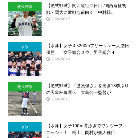
【硬式野球】関西遠征２日目 /関西遠征初
硬式野球
戦・関大に敗戦も前向く 中村騎...
2026.08.05
【水泳】女子４×200mフリーリレー大逆転
水泳
優勝！ 女子総合２位、男子総合４...
2026.08.04
【硬式野球】「勝負強さ」を磨き13季ぶり
硬式野球
の天皇杯奪還へ 大島公一監督が...
2026.08.03
【水泳】女子100ｍ背泳ぎでワンツーフィ
水泳
ニッシュ！ 桐山、岡村が個人種目...