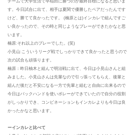
チームで大学生活で早稲田に勝つのが最終目標になると思いま
す。今日試合に出て、相手は夏関で優勝したペアだったんです
けど、勝てて良かったです。 (楠原とは)インカレで組んですご
い良かったので、その時と同じようなプレーができたかなと思
います。
楠原:それ以上のプレーでした。(笑)
小見山:こういうリーグ戦でしっかりできて良かったと思うので
次の試合も頑張ります。
楠原：昨日柚木と組んで明治戦に出て、今日は小見山さんと組
みました。小見山さんは先輩なので引っ張ってもらえ、後輩と
組んだ後だと不安になる一方で先輩と組むと自由に出来るので
今日はバックハンドを使いボレーができていたので自分の役割
がしっかりでき、コンビネーションもインカレよりも今日は良
かったかなと思います。
ーインカレと比べて