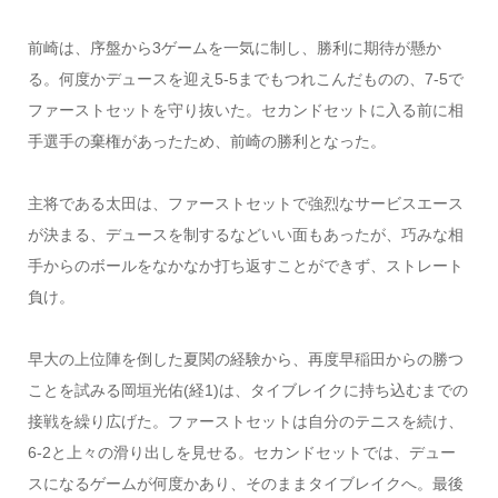
前崎は、序盤から3ゲームを一気に制し、勝利に期待が懸か
る。何度かデュースを迎え5-5までもつれこんだものの、7-5で
ファーストセットを守り抜いた。セカンドセットに入る前に相
手選手の棄権があったため、前崎の勝利となった。
主将である太田は、ファーストセットで強烈なサービスエース
が決まる、デュースを制するなどいい面もあったが、巧みな相
手からのボールをなかなか打ち返すことができず、ストレート
負け。
早大の上位陣を倒した夏関の経験から、再度早稲田からの勝つ
ことを試みる岡垣光佑(経1)は、タイブレイクに持ち込むまでの
接戦を繰り広げた。ファーストセットは自分のテニスを続け、
6-2と上々の滑り出しを見せる。セカンドセットでは、デュー
スになるゲームが何度かあり、そのままタイブレイクへ。最後