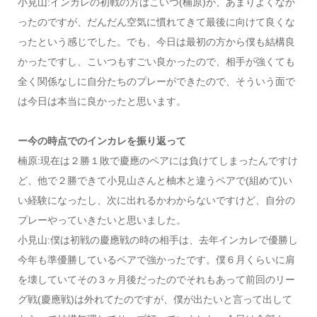
小見山:インカレの初戦の方はこいつ(楠原)が、あまりよくなか
ったのですが、だんだん空気に慣れてきて最後に向けて良くな
ったという感じでした。でも、今日は最初の方から僕も結構良
かったですし、こいつもすごい良かったので、相手が強くても
全く関係なしに自分たちのプレーができたので、そういう面で
は今日は本当に良かったと思います。
ー今の時点でのインカレを振り返って
楠原:現在は２勝１敗で慶應のペアには負けてしまったんですけ
ど、他で２勝できて小見山さんと柚木と違うペアで(組めて)い
い経験になったし、次に出れるかわからないですけど、自分の
プレーやっていきたいと思いました。
小見山:僕は初戦の慶應戦の時の相手は、去年インカレで優勝し
今年も準優勝しているペアで強かったです。僕６月くらいに肩
を壊していてその３ヶ月後だったのでそれもあって前回のリー
グ戦(慶應戦)は外れてたのですが、僕が出たいと言って出して