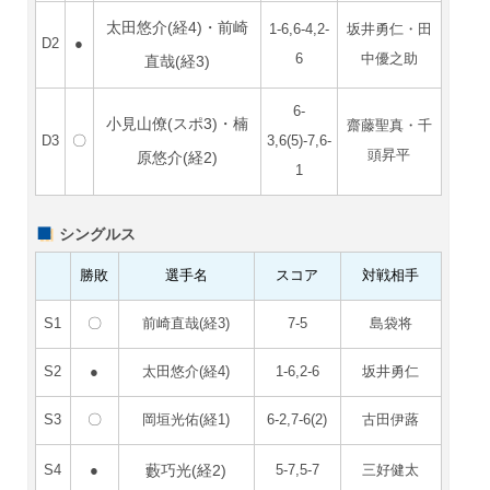
太田悠介(経4)・前崎
1-6,6-4,2-
坂井勇仁・田
D2
●
6
中優之助
直哉(経3)
6-
小見山僚(スポ3)・楠
齋藤聖真・千
D3
〇
3,6(5)-7,6-
頭昇平
原悠介(経2)
1
シングルス
勝敗
選手名
スコア
対戦相手
S1
〇
前崎直哉(経3)
7-5
島袋将
S2
●
太田悠介(経4)
1-6,2-6
坂井勇仁
S3
〇
岡垣光佑(経1)
6-2,7-6(2)
古田伊蕗
藪巧光(経2)
S4
●
5-7,5-7
三好健太