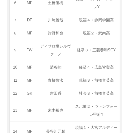
６
MF
土橋優樹
レY
７
DF
川崎雅哉
現福４・静岡学園高
８
MF
紺野和也
現福２・武南高
ディサロ燦シルヴ
９
FW
経済３・三菱養和SCY
ァーノ
10
MF
清谷陸
経済４・広島皆実高
11
MF
青柳燎汰
現福３・前橋育英高
12
GK
吉田舜
社会３・前橋育英高
スポ健２・ヴァンフォー
13
MF
末木裕也
レ甲府Y
現福１・大宮アルディー
14
MF
長谷川元希