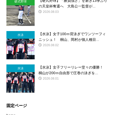
【硬式野球】「勝負強さ」を磨き13季ぶり
硬式野球
の天皇杯奪還へ 大島公一監督が...
2026.08.03
【水泳】女子100ｍ背泳ぎでワンツーフィ
水泳
ニッシュ！ 桐山、岡村が個人種目...
2026.08.02
【水泳】女子フリーリレー堂々の優勝！
水泳
桐山が200ｍ自由形で圧巻の泳ぎを...
2026.08.01
固定ページ