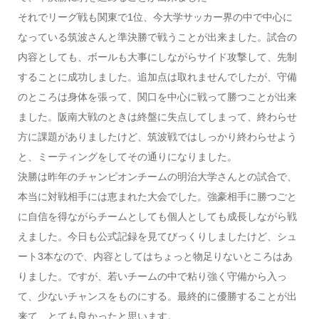
それでリーグ戦も関東で1位、今大学サッカー界の中で中心に
なっている筑波さんと準決勝で戦うことが出来ました。試合の
内容としても、ボールも大事にしながらサイド攻撃して、先制
することに成功しました。追加点は取れませんでしたが、守備
のところは身体を張って、関口を中心に戦って勝つことが出来
ました。阪南大戦のときは終盤に失点してしまって、終わらせ
方に課題がありましたけど、筑波戦ではしっかり終わらせよう
と、ミーティングをしてその通りになりました。
決勝は昨年のチャンピオンチームの明治大学さんとの試合で、
本当に対戦相手には恵まれた大会でした。強豪相手に勝つごと
に自信を得ながらチームとしても個人としても成長しながら戦
えました。今日も公式記録を見てびっくりしましたけど、シュ
ート3本なので、内容としてはちょっと物足りないところはあ
りました。ですが、若いチームの中で粘り強く守備から入っ
て、少ないチャンスをものにする。最終的に優勝することが出
来て、とても良かったと思います。