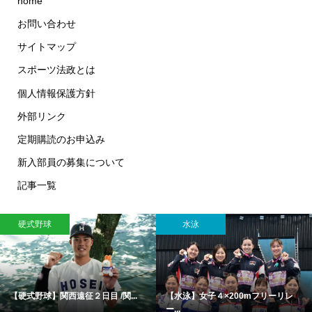
home
お問い合わせ
サイトマップ
スポーツ法政とは
個人情報保護方針
外部リンク
定期購読のお申込み
新入部員の募集について
記事一覧
硬式野球
水泳
【硬式野球】「勝負強さ」を磨き1...
【水泳】女子100ｍ背泳ぎでワン
ツ...