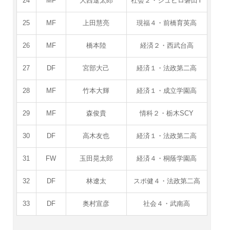
24
MF
大西遼太郎
社会２・ジュビロ磐田Y
25
MF
上田慧亮
現福４・前橋育英高
26
MF
橋本陸
経済２・西武台高
27
DF
宮部大己
経済１・法政第二高
28
MF
竹本大輝
経済１・成立学園高
29
MF
森俊貴
情科２・栃木SCY
30
DF
高木友也
経済１・法政第二高
31
FW
玉田晃太郎
経済４・桐蔭学園高
32
DF
林遼太
スポ健４・法政第二高
33
DF
奥村宣彦
社会４・武南高