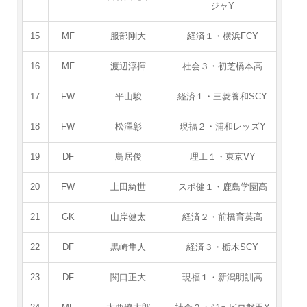
ジャY
15
MF
服部剛大
経済１・横浜FCY
16
MF
渡辺淳揮
社会３・初芝橋本高
17
FW
平山駿
経済１・三菱養和SCY
18
FW
松澤彰
現福２・浦和レッズY
19
DF
鳥居俊
理工１・東京VY
20
FW
上田綺世
スポ健１・鹿島学園高
21
GK
山岸健太
経済２・前橋育英高
22
DF
黒崎隼人
経済３・栃木SCY
23
DF
関口正大
現福１・新潟明訓高