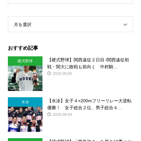
月を選択
おすすめ記事
【硬式野球】関西遠征２日目 /関西遠征初
硬式野球
戦・関大に敗戦も前向く 中村騎...
2026.08.05
【水泳】女子４×200mフリーリレー大逆転
水泳
優勝！ 女子総合２位、男子総合４...
2026.08.04