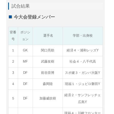
試合結果
今大会登録メンバー
背番
ポジシ
選手名
学部・出身校
号
ョン
１
GK
関口亮助
経済４・浦和レッズY
２
MF
武藤友樹
社会４・八千代高
3
DF
前谷崇博
スポ健３・ガンバ大阪Y
４
DF
森岡陸
現福１・ジュビロ磐田Y
経済２・サンフレッチェ
５
DF
加藤威吹樹
広島Y
現福４・川崎フロンター