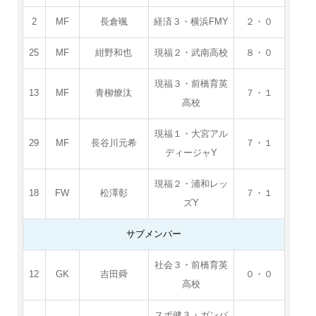
2
MF
長倉颯
経済３・横浜FMY
２・０
25
MF
紺野和也
現福２・武南高校
８・０
現福３・前橋育英
13
MF
青柳燎汰
７・１
高校
現福１・大宮アル
29
MF
長谷川元希
７・１
ディージャY
現福２・浦和レッ
18
FW
松澤彰
７・１
ズY
サブメンバー
社会３・前橋育英
12
GK
吉田舜
０・０
高校
スポ健３・ガンバ