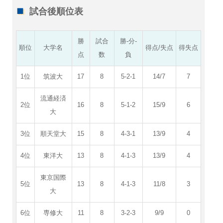
試合後順位表
勝
試合
勝-分-
順位
大学名
得点/失点
得失点
点
数
負
1位
筑波大
17
8
5-2-1
14/7
7
流通経済
2位
16
8
5-1-2
15/9
6
大
3位
順天堂大
15
8
4-3-1
13/9
4
4位
東洋大
13
8
4-1-3
13/9
4
東京国際
5位
13
8
4-1-3
11/8
3
大
6位
専修大
11
8
3-2-3
9/9
0