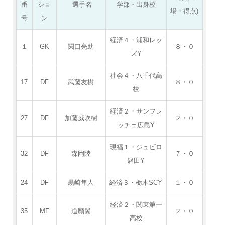
番
ショ
選手名
学部・出身校
場・得点)
号
ン
経済４・浦和レッ
１
GK
関口亮助
８・０
ズY
社会４・八千代高
17
DF
武藤友樹
８・０
校
経済２・サンフレ
27
DF
加藤威吹樹
２・０
ッチェ広島Y
現福１・ジュビロ
32
DF
森岡陸
７・０
磐田Y
24
DF
黒崎隼人
経済３・栃木SCY
１・０
経済２・関東第一
35
MF
道願翼
２・０
高校