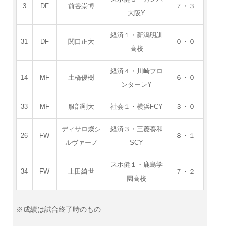
3
DF
前谷崇博
７・３
大阪Y
経済１・新潟明訓
31
DF
関口正大
０・０
高校
経済４・川崎フロ
14
MF
土橋優樹
６・０
ンターレY
33
MF
服部剛大
社会１・横浜FCY
３・０
ディサロ燦シ
経済３・三菱養和
26
FW
８・１
ルヴァーノ
SCY
スポ健１・鹿島学
34
FW
上田綺世
７・２
園高校
※成績は試合終了時のもの