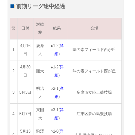
前期リーグ途中経過
対戦
節
日付
結果
会場
校
4月16
慶應
●1-2(
詳
1
味の素フィールド西が丘
日
大
細
)
4月30
●1-2(
詳
2
順大
味の素フィールド西が丘
日
細
)
明治
○2-1(
詳
3
5月3日
多摩市立陸上競技場
大
細
)
東国
○3-1(
詳
4
5月7日
江東区夢の島競技場
大
細
)
5月13
駒澤
○1-0(
詳