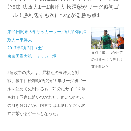
第8節 法政大1ー1東洋大 松澤彰がリーグ戦初ゴ
ール！勝利逃すも次につながる勝ち点1
第91回関東大学サッカーリーグ戦 第8節 法
政大ー東洋大
2017年6月3日（土）
同点に追いつかれて
東京国際大第一サッカー場
の引き分けも選手は
前を向いた
2連敗中の法大は、昇格組の東洋大と対
戦。後半に松澤彰(現2)が大学リーグ初ゴー
ルを決めて先制するも、71分にサイドを崩
されて同点に追いつかれた。追いつかれて
の引き分けだが、内容では圧倒しており次
節に繋がるゲームとなった。