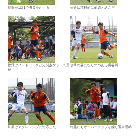
紺野が1対1で勝負をかける
長倉は積極的に前線と絡んだ
松澤はハードワークと先制点ゲットで貢
攻撃の要になりつつある長谷川
献
加藤はアグレッシブに対応した
終盤にもオーバーラップを繰り返す黒崎