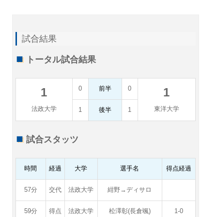
試合結果
トータル試合結果
0
前半
0
1
1
法政大学
東洋大学
1
後半
1
試合スタッツ
時間
経過
大学
選手名
得点経過
57分
交代
法政大学
紺野→ディサロ
59分
得点
法政大学
松澤彰(長倉颯)
1-0