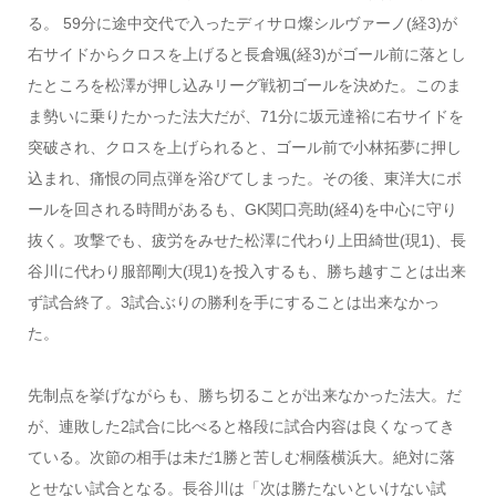
る。 59分に途中交代で入ったディサロ燦シルヴァーノ(経3)が
右サイドからクロスを上げると長倉颯(経3)がゴール前に落とし
たところを松澤が押し込みリーグ戦初ゴールを決めた。このま
ま勢いに乗りたかった法大だが、71分に坂元達裕に右サイドを
突破され、クロスを上げられると、ゴール前で小林拓夢に押し
込まれ、痛恨の同点弾を浴びてしまった。その後、東洋大にボ
ールを回される時間があるも、GK関口亮助(経4)を中心に守り
抜く。攻撃でも、疲労をみせた松澤に代わり上田綺世(現1)、長
谷川に代わり服部剛大(現1)を投入するも、勝ち越すことは出来
ず試合終了。3試合ぶりの勝利を手にすることは出来なかっ
た。
先制点を挙げながらも、勝ち切ることが出来なかった法大。だ
が、連敗した2試合に比べると格段に試合内容は良くなってき
ている。次節の相手は未だ1勝と苦しむ桐蔭横浜大。絶対に落
とせない試合となる。長谷川は「次は勝たないといけない試