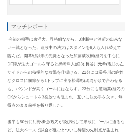
マッチレポート
今節の相手は東洋大。昇格組ながら、3連勝中と油断の出来な
い一戦となった。連敗中の法大はスタメンを6人も入れ替えて
臨んだ。開幕戦以来の先発となった加藤威吹樹(経2)を中心に
DF陣が法大ゴールを守ると黒崎隼人(経3),長谷川元希(現1)の左
サイドからの積極的な攻撃を仕掛ける。21分には長谷川の絶妙
なクロスに前節から1トップに座る松澤彰(現2)が頭で合わせる
も、バウンドが高くゴールにはならず。23分にも道願翼(経2)の
CKからシュートを3発放つも阻まれ、互いに決め手を欠き、無
得点のまま前半を折り返した。
後半も50分に紺野和也(現2)が飛び出して果敢にゴールに迫るな
ど、法大ペースで試合が進むとついに待望の先制点が生まれ