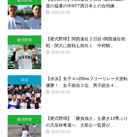
硬式野球
度の猛暑の中NTT西日本との合同練...
2026.08.06
【硬式野球】関西遠征２日目 /関西遠征初
硬式野球
戦・関大に敗戦も前向く 中村騎...
2026.08.05
【水泳】女子４×200mフリーリレー大逆転
水泳
優勝！ 女子総合２位、男子総合４...
2026.08.04
【硬式野球】「勝負強さ」を磨き13季ぶり
硬式野球
の天皇杯奪還へ 大島公一監督が...
2026.08.03