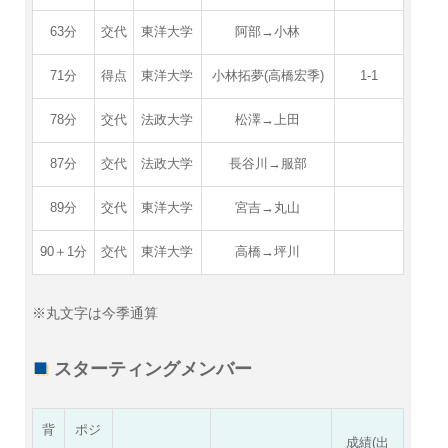
63分
交代
東洋大学
阿部→小林
71分
得点
東洋大学
小林拓夢(高橋宏季)
1-1
78分
交代
法政大学
松澤→上田
87分
交代
法政大学
長谷川→服部
89分
交代
東洋大学
宮吉→丸山
90＋1分
交代
東洋大学
高橋→坪川
※丸文字は今季通算
スターティングメンバー
背
ポジ
成績(出