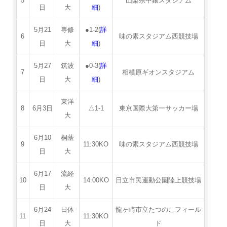
5
山梨県中銀スタジアム
日
大
細
)
5月21
専修
●1-2(
詳
6
味の素スタジアム西競技場
日
大
細
)
5月27
筑波
●0-3(
詳
7
相模原ギオンスタジアム
日
大
細
)
東洋
8
6月3日
△1-1
東京国際大第一サッカー場
大
6月10
桐蔭
9
11:30KO
味の素スタジアム西競技場
日
大
6月17
流経
10
14:00KO
日立市民運動公園陸上競技場
日
大
6月24
日体
龍ヶ崎市立たつのこフィール
11
11:30KO
日
大
ド