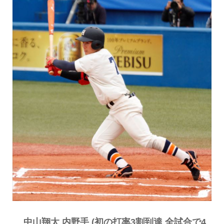
中山翔太 内野手 (初の打率3割到達 全試合で4