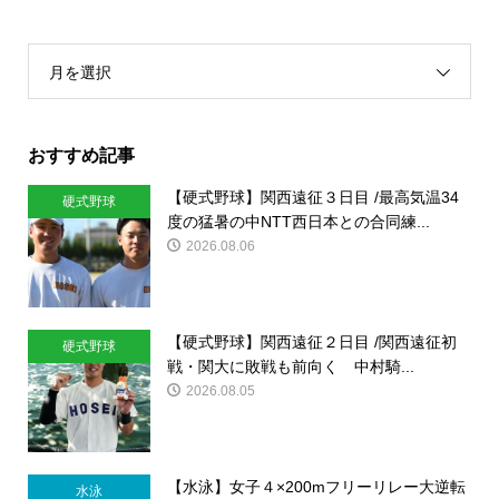
月を選択
おすすめ記事
【硬式野球】関西遠征３日目 /最高気温34
硬式野球
度の猛暑の中NTT西日本との合同練...
2026.08.06
【硬式野球】関西遠征２日目 /関西遠征初
硬式野球
戦・関大に敗戦も前向く 中村騎...
2026.08.05
【水泳】女子４×200mフリーリレー大逆転
水泳