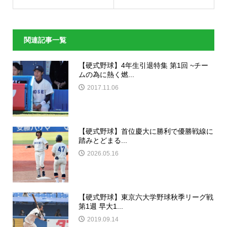
関連記事一覧
【硬式野球】4年生引退特集 第1回 ~チー
ムの為に熱く燃...
2017.11.06
【硬式野球】首位慶大に勝利で優勝戦線に
踏みとどまる...
2026.05.16
【硬式野球】東京六大学野球秋季リーグ戦
第1週 早大1...
2019.09.14