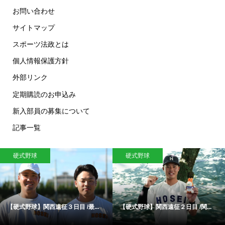
お問い合わせ
サイトマップ
スポーツ法政とは
個人情報保護方針
外部リンク
定期購読のお申込み
新入部員の募集について
記事一覧
硬式野球
水泳
..
【硬式野球】関西遠征２日目 /関...
【水泳】女子４×200mフリー
ー...