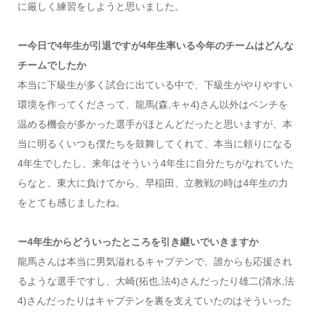
に厳しく練習をしようと思いました。
ー今日で4年生が引退ですが4年生率いる今年のチームはどんな
チームでしたか
本当に下級生が多く試合に出ている中で、下級生がやりやすい
環境を作ってくださって、龍馬(森,キャ4)さん以外はベンチを
温める機会が多かった選手がほとんどだったと思いますが、本
当に明るくいつも僕たちを鼓舞してくれて、本当に頼りになる
4年生でしたし、来年はそういう4年生に自分たちがなれていた
らなと。東大に負けてから、早稲田、立教戦の時は4年生の力
をとても感じましたね。
ー4年生からどういったところを引き継いでいきますか
龍馬さんは本当に男気溢れるキャプテンで、誰からも応援され
るような選手ですし、大崎(拓也,法4)さんだったり雄二(清水,法
4)さんだったりはキャプテンを裏を支えていたのはそういった