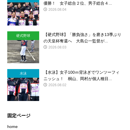
優勝！ 女子総合２位、男子総合４...
2026.08.04
【硬式野球】「勝負強さ」を磨き13季ぶり
硬式野球
の天皇杯奪還へ 大島公一監督が...
2026.08.03
【水泳】女子100ｍ背泳ぎでワンツーフィ
水泳
ニッシュ！ 桐山、岡村が個人種目...
2026.08.02
固定ページ
home