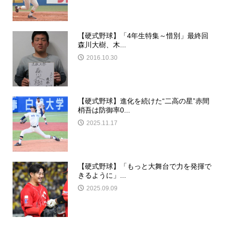
【硬式野球】「4年生特集～惜別」最終回
森川大樹、木...
2016.10.30
【硬式野球】進化を続けた“二高の星”赤間
梢吾は防御率0...
2025.11.17
【硬式野球】「もっと大舞台で力を発揮で
きるように」...
2025.09.09