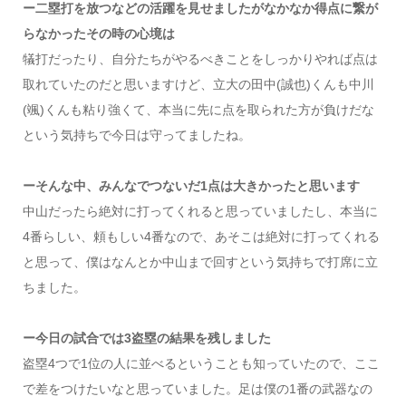
ー二塁打を放つなどの活躍を見せましたがなかなか得点に繋が
らなかったその時の心境は
犠打だったり、自分たちがやるべきことをしっかりやれば点は
取れていたのだと思いますけど、立大の田中(誠也)くんも中川
(颯)くんも粘り強くて、本当に先に点を取られた方が負けだな
という気持ちで今日は守ってましたね。
ーそんな中、みんなでつないだ1点は大きかったと思います
中山だったら絶対に打ってくれると思っていましたし、本当に
4番らしい、頼もしい4番なので、あそこは絶対に打ってくれる
と思って、僕はなんとか中山まで回すという気持ちで打席に立
ちました。
ー今日の試合では3盗塁の結果を残しました
盗塁4つで1位の人に並べるということも知っていたので、ここ
で差をつけたいなと思っていました。足は僕の1番の武器なの