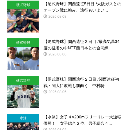
【硬式野球】関西遠征5日目 /大阪ガスとの
硬式野球
オープン戦に挑み、遠征もいよい...
2026.08.08
【硬式野球】関西遠征３日目 /最高気温34
硬式野球
度の猛暑の中NTT西日本との合同練...
2026.08.06
【硬式野球】関西遠征２日目 /関西遠征初
硬式野球
戦・関大に敗戦も前向く 中村騎...
2026.08.05
【水泳】女子４×200mフリーリレー大逆転
水泳
優勝！ 女子総合２位、男子総合４...
2026.08.04