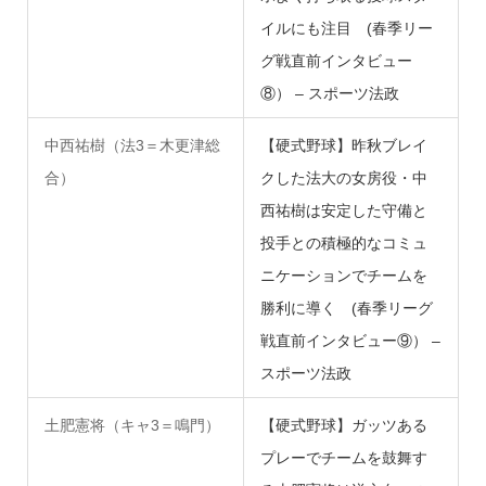
イルにも注目 (春季リー
グ戦直前インタビュー
⑧） – スポーツ法政
中西祐樹（法3＝木更津総
【硬式野球】昨秋ブレイ
合）
クした法大の女房役・中
西祐樹は安定した守備と
投手との積極的なコミュ
ニケーションでチームを
勝利に導く (春季リーグ
戦直前インタビュー⑨） –
スポーツ法政
土肥憲将（キャ3＝鳴門）
【硬式野球】ガッツある
プレーでチームを鼓舞す