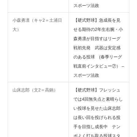
スポーツ法政
小森勇凛（キャ2＝土浦日
【硬式野球】急成長を見
大）
せる期待の2年生右腕・小
森勇凛が目指すはリーグ
戦初先発 武器は安定感
のある投球 (春季リーグ
戦直前インタビュー⑦） –
スポーツ法政
山床志郎（文2＝高鍋）
【硬式野球】フレッシュ
では4回無失点と素晴らし
い投球を見せた山床志郎
は長い回を投げられる投
手を目指し成長中 テン
ポよく打ち取る投球スタ