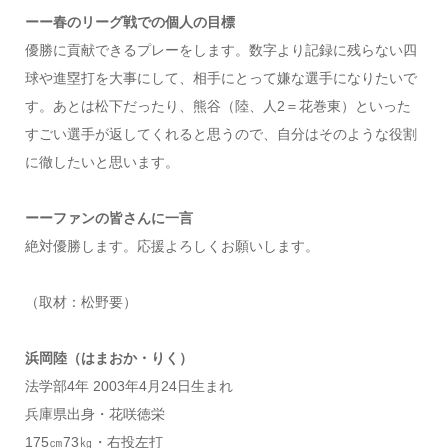
ーー春のリーグ戦での個人の目標
優勝に貢献できるプレーをします。数字より記録に残らない四
球や進塁打を大事にして、相手にとって嫌な選手になりたいで
す。あとは松下だったり、熊谷（陸、人2＝花巻東）といった
すごい選手が返してくれると思うので、自分はそのような役割
に徹したいと思います。
ーーファンの皆さんに一言
絶対優勝します。応援よろしくお願いします。
（取材：松野要）
浜岡陸（はまおか・りく）
法学部4年 2003年4月24日生まれ
兵庫県出身・花咲徳栄
175㎝73㎏・右投左打