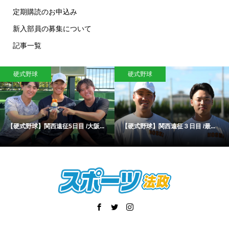
定期購読のお申込み
新入部員の募集について
記事一覧
硬式野球
硬式野球
【硬式野球】関西遠征5日目 /大阪...
【硬式野球】関西遠征３日目 /最...