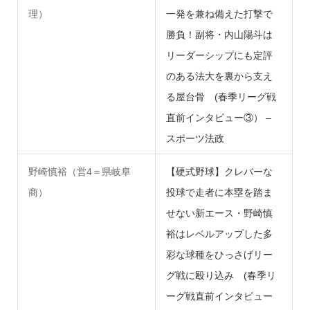
理）
一発を兼ね備えた打撃で
勝負！副将・内山陽斗は
リーダーシップにも定評
のある法大を裏から支え
る屋台骨 (春季リーグ戦
直前インタビュー③） –
スポーツ法政
野崎慎裕（営4＝県岐阜
【硬式野球】クレバーな
商）
投球で走者に本塁を踏ま
せない新エース・野崎慎
裕はレベルアップした多
彩な球種をひっさげリー
グ戦に殴り込み (春季リ
ーグ戦直前インタビュー