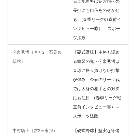
る土肥憲将は逆方向への
長打にも自信をのぞかせ
る (春季リーグ戦直前イ
ンタビュー⑩） – スポー
ツ法政
今泉秀悟（キャ2＝石見智
【硬式野球】主将も認め
翠館）
る練習の鬼・今泉秀悟は
直球に振り負けない打撃
が強み 今春のリーグ戦
では因縁の相手との対決
にも注目 (春季リーグ戦
直前インタビュー⑪） –
スポーツ法政
中村騎士（営2＝東邦）
【硬式野球】堅実な守備