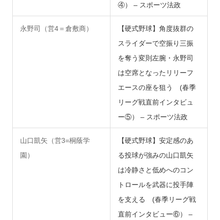
④） – スポーツ法政
永野司（営4＝倉敷商）
【硬式野球】角度抜群の
スライダーで空振り三振
を奪う変則左腕・永野司
は空席となったリリーフ
エースの座を狙う (春季
リーグ戦直前インタビュ
ー⑤） – スポーツ法政
山口凱矢（営3=桐蔭学
【硬式野球】安定感のあ
園）
る投球が強みの山口凱矢
は冷静さと低めへのコン
トロールを武器に投手陣
を支える (春季リーグ戦
直前インタビュー⑥） –