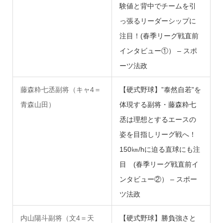
験値と背中でチームを引
っ張るリーダーシップに
注目！(春季リーグ戦直前
インタビュー①） – スポ
ーツ法政
藤森粋七丞副将（キャ4＝
【硬式野球】”泰然自若”を
青森山田）
体現する副将・藤森粋七
丞は理想とするエースの
姿を目指しリーグ戦へ！
150㎞/hに迫る直球にも注
目 (春季リーグ戦直前イ
ンタビュー②） – スポー
ツ法政
内山陽斗副将（文4＝天
【硬式野球】勝負強さと