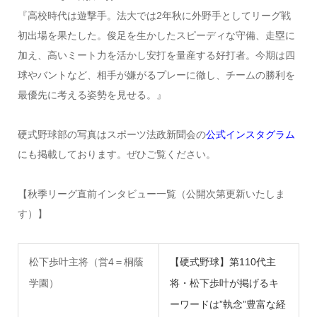
『高校時代は遊撃手。法大では2年秋に外野手としてリーグ戦
初出場を果たした。俊足を生かしたスピーディな守備、走塁に
加え、高いミート力を活かし安打を量産する好打者。今期は四
球やバントなど、相手が嫌がるプレーに徹し、チームの勝利を
最優先に考える姿勢を見せる。』
硬式野球部の写真はスポーツ法政新聞会の
公式インスタグラム
にも掲載しております。ぜひご覧ください。
【秋季リーグ直前インタビュー一覧（公開次第更新いたしま
す）】
松下歩叶主将（営4＝桐蔭
【硬式野球】第110代主
学園）
将・松下歩叶が掲げるキ
ーワードは”執念”豊富な経