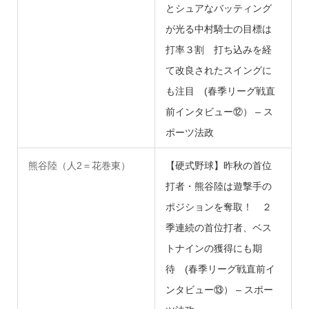
とシュアなバッティング
が光る中村騎士の目標は
打率３割 打ち込みを経
て改良されたスイングに
も注目 (春季リーグ戦直
前インタビュー⑫） – ス
ポーツ法政
熊谷陸（人2＝花巻東）
【硬式野球】昨秋の首位
打者・熊谷陸は遊撃手の
ポジションを奪取！ ２
季連続の首位打者、ベス
トナインの獲得にも期
待 (春季リーグ戦直前イ
ンタビュー⑬） – スポー