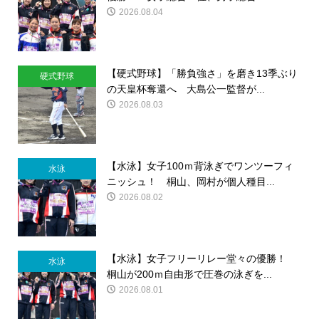
2026.08.04
【硬式野球】「勝負強さ」を磨き13季ぶり
硬式野球
の天皇杯奪還へ 大島公一監督が...
2026.08.03
【水泳】女子100ｍ背泳ぎでワンツーフィ
水泳
ニッシュ！ 桐山、岡村が個人種目...
2026.08.02
【水泳】女子フリーリレー堂々の優勝！
水泳
桐山が200ｍ自由形で圧巻の泳ぎを...
2026.08.01