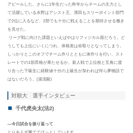
アピールした。さらに1年生だった昨年からチームの主力とし
て活躍している水野はアシスト王、濱田もスリーポイント部門
で2位に入るなど、2部でも十分に戦えることを期待させる働き
を見せた。
リーグ戦に向けた課題といえばやはりフィジカル面だろう。ど
うしても上位にいくにつれ、体格差は命取りとなってしまう。
しっかりとこのオフでチーム作りとともに体作りを行い、スト
レートでの1部昇格が果たせるか。新人戦で上位校と互角に渡
り合った下級生に経験値十分の上級生が加われば何ら夢物語で
はないだろう。(湯浅駿)
対順大 選手インタビュー
千代虎央太(法2)
―今日試合を振り返って
とりあえず勝ててほっとしています。