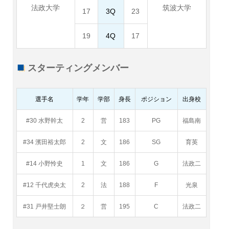
法政大学
筑波大学
17
3Q
23
19
4Q
17
スターティングメンバー
選手名
学年
学部
身長
ポジション
出身校
#30 水野幹太
2
営
183
PG
福島南
#34 濱田裕太郎
2
文
186
SG
育英
#14 小野怜史
1
文
186
G
法政二
#12 千代虎央太
2
法
188
F
光泉
#31 戸井堅士朗
２
営
195
C
法政二