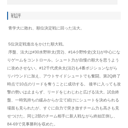
戦評
青学大に敗れ、順位決定戦に回った法大。
5位決定戦進出をかけた順大戦。
序盤、法大は#30水野幹太(営2)、#14小野怜史(文1)が中心にな
りゲームをコントロール。シュート力が自慢の順大を思うよう
に攻めさせない。#12千代虎央太(法2)も4番ポジションながら
リバウンドに加え、アウトサイドシュートでも奮闘。第2Q終了
時点で10点のリードを奪うことに成功する。 後半に入っても攻
撃の勢いは止まらず、リードをじわじわと広げる法大。試合終
盤、一時気持ちの緩みからか立て続けにシュートを決められる
場面も見られたが、すぐに自力で突き放すチーム力も高さも見
せつけた。同じ2部のチーム相手に新人戦ながら終始圧倒し、
84-69で見事勝利を収めた。