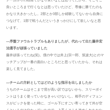
チーム作りの段階でかなり良いなとは思ってたから、そこそこ
良いところまで行くなとは思っていたけど、専修に勝てたのも
かなり大きかったし。2部とか3部しか経験してないから自身に
つなげて、1部で戦うんだというきっかけにして欲しいなと思
います。
―序盤ファウルトラブルもありましたが、代わって出た藤井宏
治選手が頑張っていました
藤井頑張ってたね(笑)。僕の中では井上(宗一郎、筑波大)とのマ
ッチアップが一番の面白いところだと思っていたから、それは
楽しく見てました。
―チームの方針としてはどのような指示を出しましたか
うちのチームはそこまで背が高い訳ではないから、スリーポイ
ントはうまく使っていかなきゃいけないし。相手のディフェン
スがピックを使った時に、ゴール下にすごい寄ってきて外が空