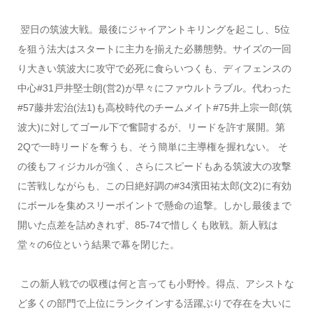
翌日の筑波大戦。最後にジャイアントキリングを起こし、5位
を狙う法大はスタートに主力を揃えた必勝態勢。サイズの一回
り大きい筑波大に攻守で必死に食らいつくも、ディフェンスの
中心#31戸井堅士朗(営2)が早々にファウルトラブル。代わった
#57藤井宏治(法1)も高校時代のチームメイト#75井上宗一郎(筑
波大)に対してゴール下で奮闘するが、リードを許す展開。第
2Qで一時リードを奪うも、そう簡単に主導権を握れない。 そ
の後もフィジカルが強く、さらにスピードもある筑波大の攻撃
に苦戦しながらも、この日絶好調の#34濱田祐太郎(文2)に有効
にボールを集めスリーポイントで懸命の追撃。しかし最後まで
開いた点差を詰めきれず、85-74で惜しくも敗戦。新人戦は
堂々の6位という結果で幕を閉じた。
この新人戦での収穫は何と言っても小野怜。得点、アシストな
ど多くの部門で上位にランクインする活躍ぶりで存在を大いに