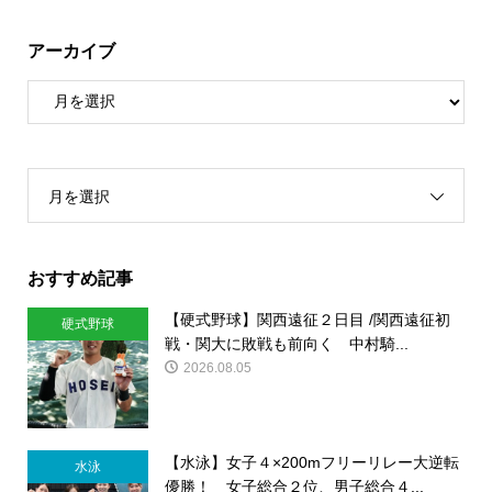
アーカイブ
月を選択
おすすめ記事
【硬式野球】関西遠征２日目 /関西遠征初
硬式野球
戦・関大に敗戦も前向く 中村騎...
2026.08.05
【水泳】女子４×200mフリーリレー大逆転
水泳
優勝！ 女子総合２位、男子総合４...