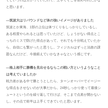
くというのは分かっていたので、上手くそこを攻められたかな
と思います。
―筑波大はリバウンドなど体の強いイメージがありました
筑波とか東海、1部の上位は体づくりをしっかりしているし。
ある程度やられるとは思っていたけど、しょうがない得点とこ
っちのミスで防げた得点があって。それでも十分戦えていたか
ら、自信にも繋がったと思うし。フィジカルはずっと法政の課
題なんだけど、今後鍛えていかなきゃなという感じです。
―格上相手に勝機を見出せるならこの戦い方というようなこと
は考えていましたか
戦力差がある中で勝とうとしたら、ターンオーバーでイージー
な得点をさせないのが大事だから。24秒しっかり使って最後シ
ュートというのを繰り返して行けば、そこまで点差が開かない
し。その点で前半は上手くできていたと思います。