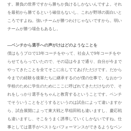
す。勝負の世界ですから勝ちか負けるしかないんですよ。それ
を最初から勝てるという確信もないし、これが野球の面白いと
ころですよね。強いチームが勝つわけじゃないですから。弱い
チームが勝つ場合もあるし。
―ベンチから選手への声がけはどのようなことを
僕はもうプロで13年コーチをやって、社会人で9年コーチをや
らせてもらっていたので、その辺は今まで通り、自分が今まで
やってきたことを全てそこに出しててあげただけです。だから
今までの経験を後輩たちに継承するのが僕の仕事で、なおかつ
学校のために学生のためにここに呼ばれてきただけなので、そ
れをしっかり選手をちゃんと教育するということです。ベンチ
でそういうことをどうするというのは試合によって違いますか
ら、試合展開によって東大戦と早稲田戦も違いますし、慶応戦
も違いますし、そこをうまく誘導していくしかないですね。仕
事としては選手がベストなパフォーマンスができるようなベン