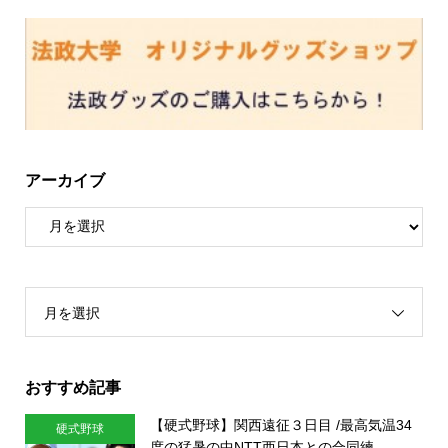
アーカイブ
月を選択
おすすめ記事
【硬式野球】関西遠征３日目 /最高気温34
硬式野球
度の猛暑の中NTT西日本との合同練...