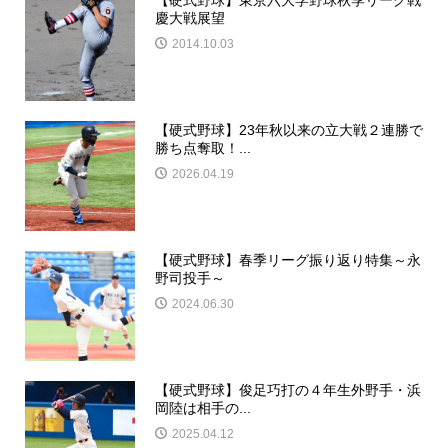
【硬式野球】東京六大学野球秋季リーグ戦
慶大戦展望
2014.10.03
【硬式野球】23年秋以来の立大戦２連勝で
勝ち点奪取！...
2026.04.19
【硬式野球】春季リーグ振り返り特集～永
野司投手～
2024.06.30
【硬式野球】俊足巧打の４年生外野手・浜
岡陸は相手の...
2025.04.12