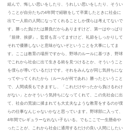
組んで、悔しい思いをしたり、うれしい思いをしたり、そうい
うことが自分たちの4年間で経験をして卒業したときに社会に
出て一人前の人間になってくれることしか僕らは考えてないで
す。勝った負けたは勝負だからありますけど、第一はやっぱり
『規律、挨拶』。監督も言ってますけど、礼節をしっかりして
それで優勝しないと意味がないぞということを大事にしてま
す。ここは教育の場所ですから、野球のルールに基づき、野球
でこれから社会に出て生きる術を見つけるとか、そういうこと
を僕らが導いているだけです。それをみんなが同じ気持ちにな
ってやってくれたから（ルールが何であれ）勝ったということ
で、人間成長もできますし、「これだけやったから負けるわけ
がない」とかそういう気持ちになってくれて、この先社会に出
て、社会の荒波に揉まれても大丈夫なような教育をするのが僕
らの仕事なんじゃないかなと思っています。野球部に入って、
4年間でレギュラーなれない子もいる。でもここで一生懸命や
ったことが、これから社会に通用するだけの良い人間にしたい