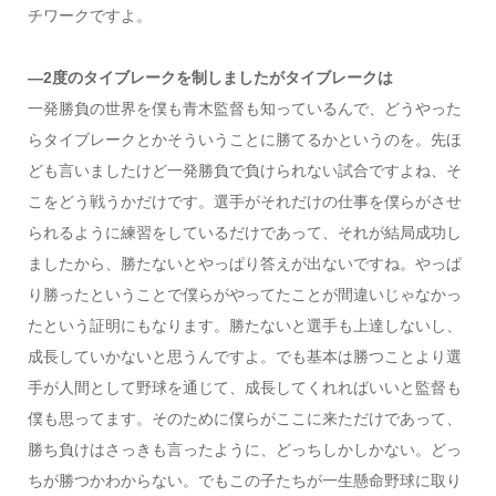
チワークですよ。
―2度のタイブレークを制しましたがタイブレークは
一発勝負の世界を僕も青木監督も知っているんで、どうやった
らタイブレークとかそういうことに勝てるかというのを。先ほ
ども言いましたけど一発勝負で負けられない試合ですよね、そ
こをどう戦うかだけです。選手がそれだけの仕事を僕らがさせ
られるように練習をしているだけであって、それが結局成功し
ましたから、勝たないとやっぱり答えが出ないですね。やっぱ
り勝ったということで僕らがやってたことが間違いじゃなかっ
たという証明にもなります。勝たないと選手も上達しないし、
成長していかないと思うんですよ。でも基本は勝つことより選
手が人間として野球を通じて、成長してくれればいいと監督も
僕も思ってます。そのために僕らがここに来ただけであって、
勝ち負けはさっきも言ったように、どっちしかしかない。どっ
ちが勝つかわからない。でもこの子たちが一生懸命野球に取り