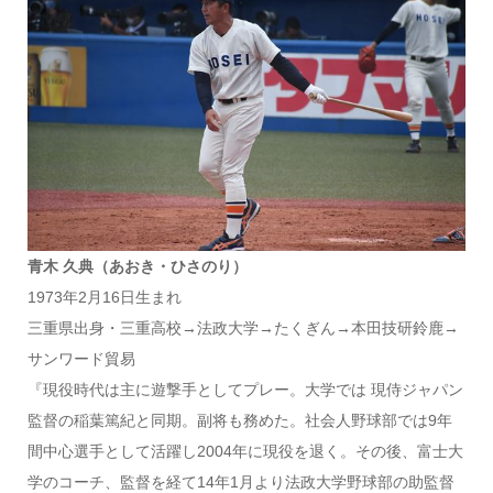
青木 久典（あおき・ひさのり）
1973年2月16日生まれ
三重県出身・三重高校→法政大学→たくぎん→本田技研鈴鹿→
サンワード貿易
『現役時代は主に遊撃手としてプレー。大学では 現侍ジャパン
監督の稲葉篤紀と同期。副将も務めた。社会人野球部では9年
間中心選手として活躍し2004年に現役を退く。その後、富士大
学のコーチ、監督を経て14年1月より法政大学野球部の助監督