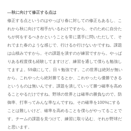
―秋に向けて修正する点は
修正する点というのはやっぱり春に対しての修正もあるし、こ
れから秋に向けて相手がいるわけですから、そのために自分た
ちが何をするべきかということを常に選手に問いただして、そ
れでまた春のような感じで、行けるか行けないかですね。課題
は山積みですから。その課題を潰すのが練習ですから。やっぱ
りある程度僕も経験してますけど、練習を通して僕らも勉強し
てますよ。59歳にして。日々勉強です。この世界は絶対が無い
から。これやったら絶対勝てるとか、これやったら優勝できる
というものは無いんです。課題を潰していって勝つ確率を高め
ることやるだけですね。野球の世界とは確率の勝負なので。防
御率、打率ってみんな率なんですね。その確率を100%にする
ことは難しいけど、確率を高めることを僕らがやってることで
す。チームの課題を見つけて、練習に取り込む、それが野球だ
と思います。