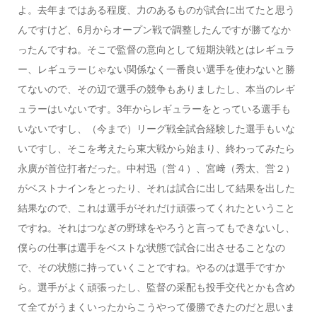
よ。去年まではある程度、力のあるものが試合に出てたと思う
んですけど、6月からオープン戦で調整したんですが勝てなか
ったんですね。そこで監督の意向として短期決戦とはレギュラ
ー、レギュラーじゃない関係なく一番良い選手を使わないと勝
てないので、その辺で選手の競争もありましたし、本当のレギ
ュラーはいないです。3年からレギュラーをとっている選手も
いないですし、（今まで）リーグ戦全試合経験した選手もいな
いですし、そこを考えたら東大戦から始まり、終わってみたら
永廣が首位打者だった。中村迅（営４）、宮﨑（秀太、営２）
がベストナインをとったり、それは試合に出して結果を出した
結果なので、これは選手がそれだけ頑張ってくれたということ
ですね。それはつなぎの野球をやろうと言ってもできないし、
僕らの仕事は選手をベストな状態で試合に出させることなの
で、その状態に持っていくことですね。やるのは選手ですか
ら。選手がよく頑張ったし、監督の采配も投手交代とかも含め
て全てがうまくいったからこうやって優勝できたのだと思いま