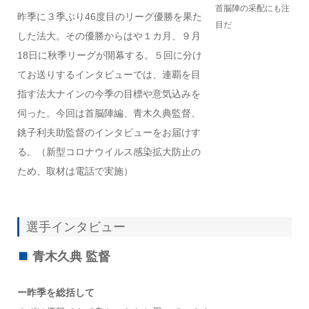
首脳陣の采配にも注
昨季に３季ぶり46度目のリーグ優勝を果た
目だ
した法大。その優勝からはや１カ月、９月
18日に秋季リーグが開幕する。５回に分け
てお送りするインタビューでは、連覇を目
指す法大ナインの今季の目標や意気込みを
伺った。今回は首脳陣編、青木久典監督、
銚子利夫助監督のインタビューをお届けす
る。（新型コロナウイルス感染拡大防止の
ため、取材は電話で実施）
選手インタビュー
青木久典 監督
ー昨季を総括して