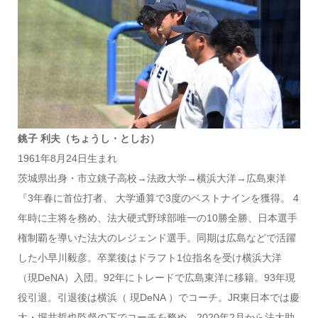
銚子 利夫（ちょうし・としお）
1961年8月24日生まれ
茨城県出身・市立銚子高校→法政大学→横浜大洋→広島東洋
『3年春に首位打者、 大学通算で3度のベストナインを獲得。 4
年時に主将を務め、法大硬式野球部唯一の10勝全勝、日本選手
権制覇を導いた法大のレジェンド選手。同期は広島などで活躍
した小早川毅彦。卒業後はドラフト1位指名を受け横浜大洋
（現DeNA）入団。92年にトレードで広島東洋に移籍。93年現
役引退。引退後は横浜（ 現DeNA ）でコーチ。JR東日本では慶
大・堀井哲也監督の下でコーチを務め、2020年2月から法大助