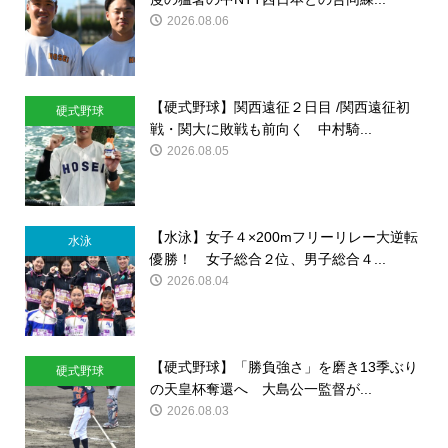
2026.08.06
【硬式野球】関西遠征２日目 /関西遠征初
硬式野球
戦・関大に敗戦も前向く 中村騎...
2026.08.05
【水泳】女子４×200mフリーリレー大逆転
水泳
優勝！ 女子総合２位、男子総合４...
2026.08.04
【硬式野球】「勝負強さ」を磨き13季ぶり
硬式野球
の天皇杯奪還へ 大島公一監督が...
2026.08.03