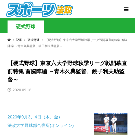
硬式野球
記事
硬式野球
【硬式野球】東京六大学野球秋季リーグ戦開幕直前特集 首脳
陣編 ～青木久典監督、銚子利夫助監督～
【硬式野球】東京六大学野球秋季リーグ戦開幕直
前特集 首脳陣編 ～青木久典監督、銚子利夫助監
督～
2020.09.18
2020年9月3、4日（木、金）
法政大学野球部合宿所(オンライン)