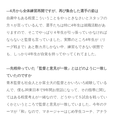
―6月から全体練習再開ですが、再び集合した選手の姿は
自粛中もある程度こういうことをやっときなさいとスタッフの
方々が言っているんで、選手たちは特に4年生は就職活動があ
りますので、そこでやっぱり４年生が引っ張っていかなければ
ならないと監督も言っていました。実際のところ4年生が（リ
ーグ戦まで）あと数カ月しかない中、練習もできない状態で
も、しっかり4年生が自覚を持ってやってくれてました。
―先程仰っていた「監督と意見が一致」とはどのように一致し
ていたのですか
青木監督も社会人とか富士大の監督とかいろいろ経験している
んで、僕もJR東日本で9年間お世話になって、その指導に関し
てはある程度考えが一緒なので、どうやって５試合を戦ってい
くかというところで監督と意見が一致していました。今年のテ
ーマが『和』なので、マネージャーはじめ学生コーチ、アナラ