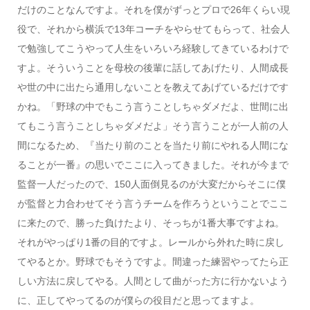
だけのことなんですよ。それを僕がずっとプロで26年くらい現
役で、それから横浜で13年コーチをやらせてもらって、社会人
で勉強してこうやって人生をいろいろ経験してきているわけで
すよ。そういうことを母校の後輩に話してあげたり、人間成長
や世の中に出たら通用しないことを教えてあげているだけです
かね。「野球の中でもこう言うことしちゃダメだよ、世間に出
てもこう言うことしちゃダメだよ」そう言うことが一人前の人
間になるため、『当たり前のことを当たり前にやれる人間にな
ることが一番』の思いでここに入ってきました。それが今まで
監督一人だったので、150人面倒見るのが大変だからそこに僕
が監督と力合わせてそう言うチームを作ろうということでここ
に来たので、勝った負けたより、そっちが1番大事ですよね。
それがやっぱり1番の目的ですよ。レールから外れた時に戻し
てやるとか。野球でもそうですよ。間違った練習やってたら正
しい方法に戻してやる。人間として曲がった方に行かないよう
に、正してやってるのが僕らの役目だと思ってますよ。