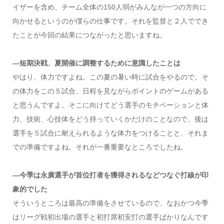
イザーを含め、チーム全体の150人弱がみんなが一つの方向に
向かせるというのが僕らの仕事です。それを監督と２人ででき
たことが今回の結果につながったと思いますね。
―短期決戦、夏開催に調整するために意識したことは
やはり、体力ですよね。この夏の暑い時に試合をやるので。そ
の体力をこの５試合、日程を見ながらポイントのゲームがある
と思うんですよ。そこに向けてどう選手のモチベーションと体
力、技術、心技体をどう持っていくかだけのことなので、後は
選手を５試合に耐えられるような体力をつけることと、それま
での準備ですよね。それが一番重要なところでしたね。
―今季は永廣選手が首位打者を獲得されるなどつなぐ打線が印
象的でした
そういうところは最高の準備をさせているので、なおかつ今季
はリーグ戦初出場の選手と初打席初安打の選手ばかりなんです