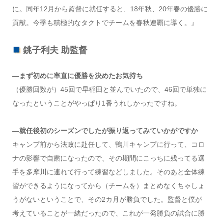
に。同年12月から監督に就任すると、18年秋、20年春の優勝に
貢献。今季も積極的なタクトでチームを春秋連覇に導く。』
銚子利夫 助監督
―まず初めに率直に優勝を決めたお気持ち
（優勝回数が）45回で早稲田と並んでいたので、46回で単独に
なったということがやっぱり1番うれしかったですね。
―就任後初のシーズンでしたが振り返ってみていかがですか
キャンプ前から法政に赴任して、鴨川キャンプに行って、コロ
ナの影響で自粛になったので、その期間にこっちに残ってる選
手を多摩川に連れて行って練習などしました。そのあと全体練
習ができるようになってから（チームを）まとめなくちゃしょ
うがないということで、その2カ月が勝負でした。監督と僕が
考えていることが一緒だったので、これが一発勝負の試合に勝