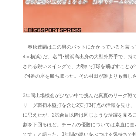
春秋連覇はこの男のバットにかかっていると言っ
4＝横浜) だ。名門･横浜高出身の大型外野手で、
される鋭いスイングで、力強い打球を飛ばすことが
で4番の座を勝ち取った。その村田が誰よりも悔し
3年間出場機会が少ない中で挑んだ真夏のリーグ戦
リーグ戦初本塁打を含む2安打3打点の活躍を見せ
に思えたが、2試合目以降は同じような活躍を見る
割を下回るほど。チームの優勝については素直に喜
です」と語った。3年間の思いをぶつける気持ちで