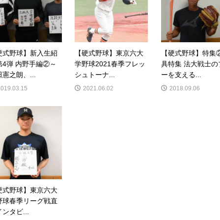
硬式野球】新入生紹
【硬式野球】東京六大
【硬式野球】特集②
第4弾 内野手編②～
学野球2021春季フレッ
具特集 法大戦士の
憲之朗、...
シュトーナ...
ーを支える...
2019.03.15
2021.06.02
2018.09.06
硬式野球】東京六大
野球春季リーグ戦直
ンタビ...