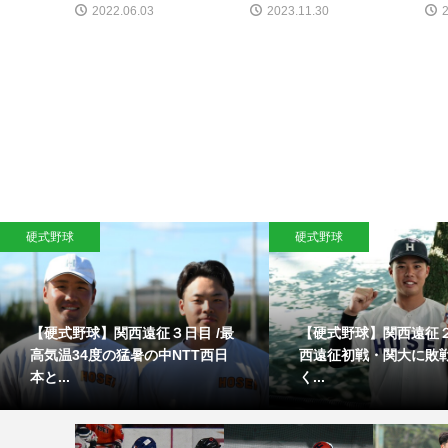
2022.06.03
2023.11.30
硬式野球
硬式野球
【硬式野球】関西遠征３日目 /最
【硬式野球】関西遠征２
高気温34度の猛暑の中NTT西日
西遠征初戦・関大に敗
本と...
く...