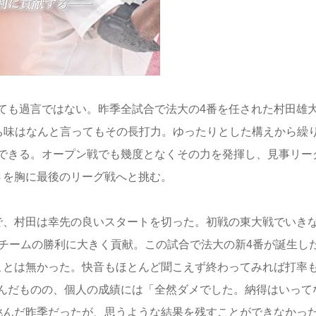
ても過言ではない。昨季全試合で法大の4番を任された村田雄大
持ち味はなんと言ってもその長打力。ゆったりとした構えから繰
できる。オープン戦でも幾度となくその力を発揮し、見事リー
さを胸に最後のリーグ戦へと挑む。
で、村田は幸先の良いスタートを切った。初戦の東大戦でいき
、チームの勝利に大きく貢献。この試合で法大の新4番が誕生し
ことは無かった。快音もほとんど聞こえず終わってみれば打率も
んだものの、個人の成績には「全然ダメでした。納得はいって
挑んだ昨季だったが、思うような結果を残すことができなかっ