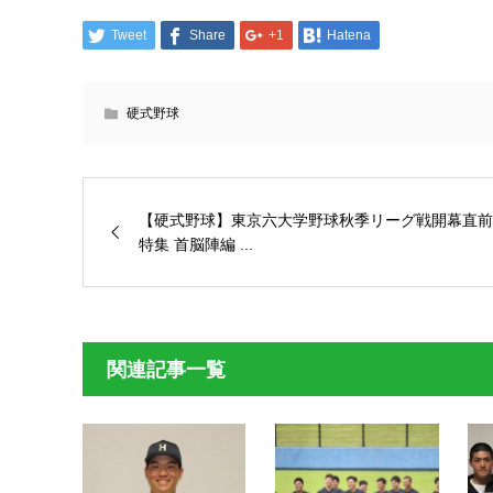
Tweet
Share
+1
Hatena
硬式野球
【硬式野球】東京六大学野球秋季リーグ戦開幕直前
特集 首脳陣編 ...
関連記事一覧