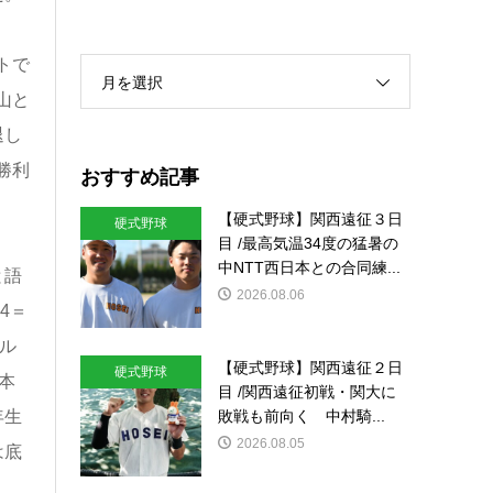
トで
月を選択
山と
退し
勝利
おすすめ記事
【硬式野球】関西遠征３日
硬式野球
目 /最高気温34度の猛暑の
中NTT西日本との合同練...
と語
2026.08.06
4＝
フル
【硬式野球】関西遠征２日
硬式野球
本
目 /関西遠征初戦・関大に
敗戦も前向く 中村騎...
年生
2026.08.05
は底