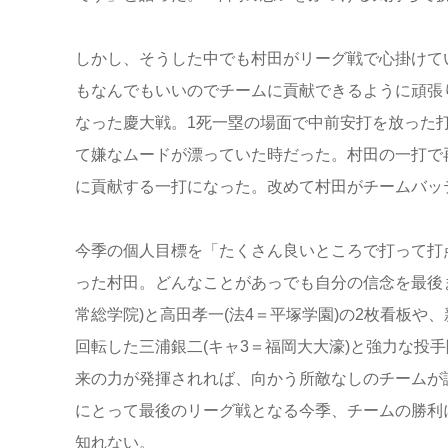
しかし、そうした中でも村田がリーグ戦で心掛けて
もなんでもいいのでチームに貢献できるように頑張
なった慶大戦。1死一塁の場面で中前安打を放った
て嫌なムードが漂っていた時だった。村田の一打で
に貢献する一打になった。改めて村田がチームバッ
今季の個人目標を「たくさん良いところで打って打
った村田。どんなことがあっでも自分の信念を最後
常総学院)と高田孝一(法4＝平塚学園)の2枚看板や
回転した三浦銀二(キャ3＝福岡大大濠)と強力な投
来の力が発揮されれば、向かう所敵なしのチームが
にとって最後のリーグ戦となる今季、チームの勝利
知れない。