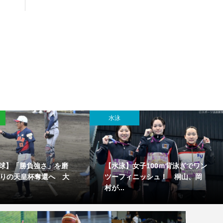
水泳
球】「勝負強さ」を磨
【水泳】女子100ｍ背泳ぎでワン
ぶりの天皇杯奪還へ 大
ツーフィニッシュ！ 桐山、岡
村が...