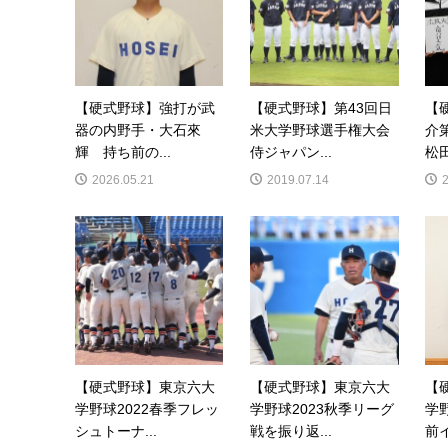
【硬式野球】強打が武
【硬式野球】第43回日
【
器の内野手・大石來
米大学野球選手権大会
介
輝 持ち前の...
侍ジャパン...
松田
2026.05.21
2019.07.14
【硬式野球】東京六大
【硬式野球】東京六大
【
学野球2022春季フレッ
学野球2023秋季リーグ
学
シュトーナ...
戦を振り返...
前イ