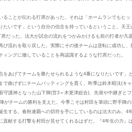
いることが伝わる打席があった。それは「ホームランでもヒッ
りたいです」という自分の信念を持っているということ。天王
打席だった。法大が試合の流れをつかみかけるも前の打者が凡
再び流れを取り戻した。実際にその後チームは逆転に成功し、
ティングに徹していることを再認識するような打席だった。
点をあげてチームを勝たせられるような4番になりたいです」
まで曲げずにチームバッティングを貫く。昨季は鈴木昭汰(キャ
、新守護神となった山下輝(営3＝木更津総合)、先発や中継ぎと
手陣がチームの勝利を支えた。今季こそは村田を筆頭に野手陣の
誕生する。春秋連覇への切符を手にしているのは法大のみ。4
に貢献する打撃を村田が見せてくれるはずだ。『4年生の力』