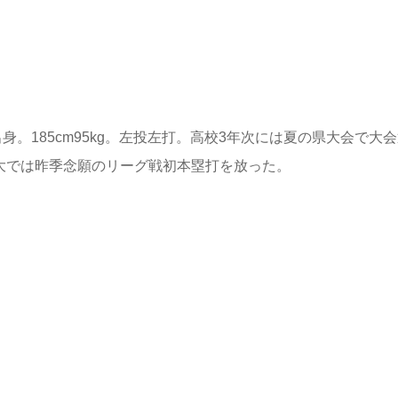
出身。185cm95kg。左投左打。高校3年次には夏の県大会で大
法大では昨季念願のリーグ戦初本塁打を放った。