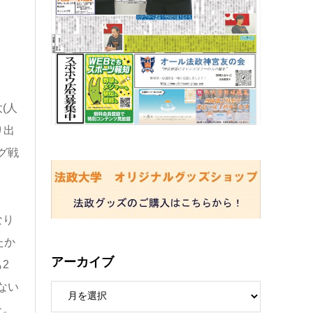
(人
り出
グ戦
なり
たか
アーカイブ
2
ない
た。