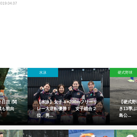
2019.04.07
水泳
硬式野球
日目 /関
【水泳】女子４×200mフリーリ
【硬式野
戦も前向
レー大逆転優勝！ 女子総合２
き13季
位、男...
島公...