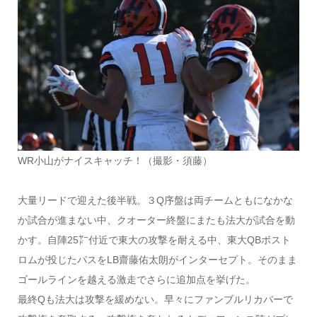
WR小山がナイスキャッチ！（撮影・須藤）
大量リードで迎えた後半戦。３Q序盤は両チームともになかな
か試合が進まない中、クオーター終盤にまたも法大が試合を動
かす。自陣25㍎付近で東大の攻撃を耐える中、東大QBボスト
ロムが投じたパスをLB齋藤佑太朗がインターセプト。そのまま
ゴールラインを越える激走でさらに追加点を挙げた。
最終Qも法大は攻撃を緩めない。早々にファンブルリカバーで