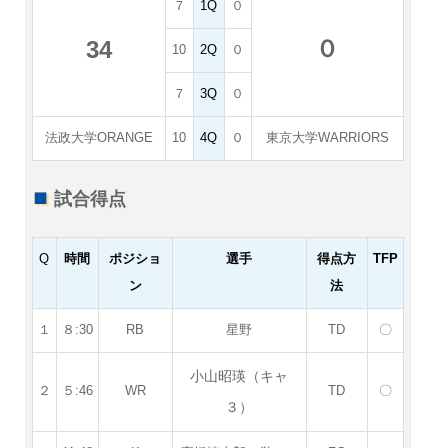
７
1Q
０
０
34
10
2Q
０
７
3Q
０
法政大学ORANGE
10
4Q
０
東京大学WARRIORS
試合得点
Q
時間
ポジショ
選手
得点方
TFP
ン
法
１
８:30
RB
星野
TD
〇
小山昭瑛（キャ
２
５:46
WR
TD
〇
３）