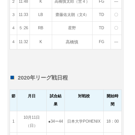
２
11:48
K
高橋慎太郎（営４）
FG
―
３
11:33
LB
齋藤佑太朗（文4）
TD
〇
４
５:26
RB
星野
TD
〇
高橋慎
４
11:32
K
FG
―
2020年リーグ戦日程
節
月日
試合結
対戦校
開始時
果
間
10月11日
1
●34ー44
日本大学POHENIX
18：00
（日）