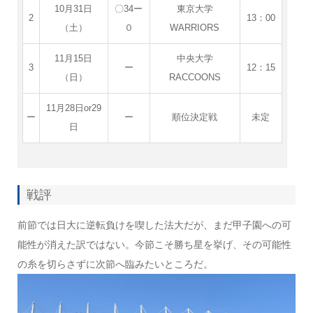
10月31日
〇34ー
東京大学
2
13：00
（土）
０
WARRIORS
11月15日
中央大学
3
ー
12：15
（日）
RACCOONS
11月28日or29
ー
ー
順位決定戦
未定
日
戦評
前節では日大に逆転負けを喫した法大だが、まだ甲子園への可
能性が消えた訳ではない。今節こそ勝ち星を挙げ、その可能性
の糸を切らさずに次節へ臨みたいところだ。