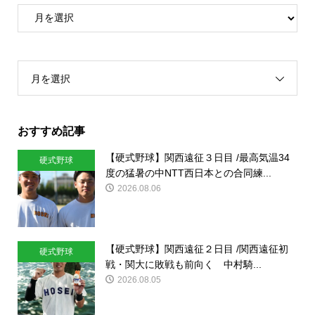
月を選択
おすすめ記事
【硬式野球】関西遠征３日目 /最高気温34
硬式野球
度の猛暑の中NTT西日本との合同練...
2026.08.06
【硬式野球】関西遠征２日目 /関西遠征初
硬式野球
戦・関大に敗戦も前向く 中村騎...
2026.08.05