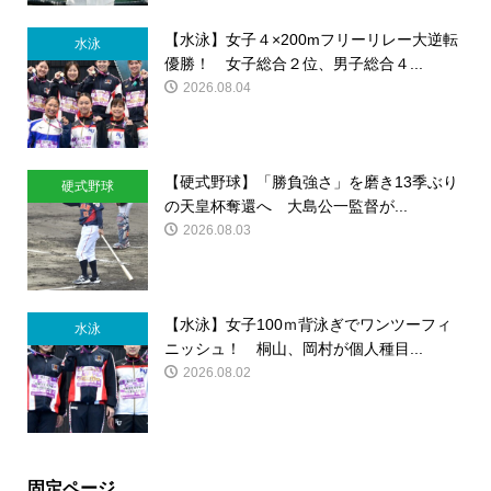
【水泳】女子４×200mフリーリレー大逆転
水泳
優勝！ 女子総合２位、男子総合４...
2026.08.04
【硬式野球】「勝負強さ」を磨き13季ぶり
硬式野球
の天皇杯奪還へ 大島公一監督が...
2026.08.03
【水泳】女子100ｍ背泳ぎでワンツーフィ
水泳
ニッシュ！ 桐山、岡村が個人種目...
2026.08.02
固定ページ