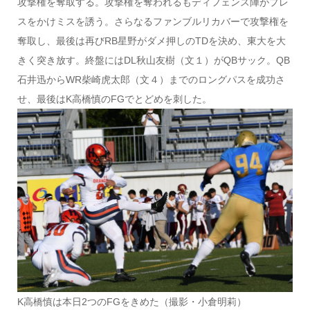
攻撃権を奪取する。攻撃権を奪われるもディフェンス陣がプレ
スをかけミスを誘う。さらなるファンブルリカバーで攻撃権を
奪取し、最後は再びRB星野がダメ押しのTDを決め、東大を大
きく突き放す。終盤にはDL秋山友樹（文１）がQBサック。QB
石井迅からWR柴崎虎太郎（文４）までのロングパスを成功さ
せ、最後はK高橋慎のFGでとどめを刺した。
K高橋慎は本日2つのFGをきめた（撮影・小倉明莉）