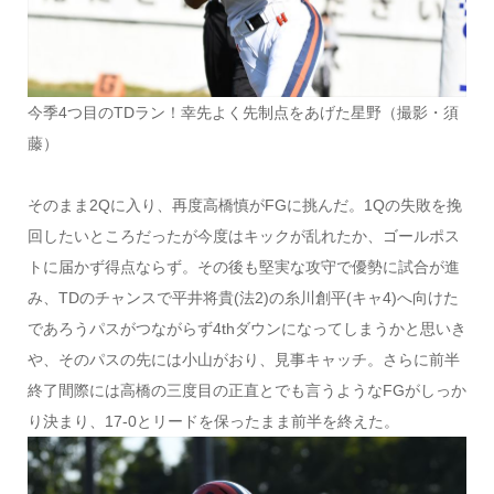
今季4つ目のTDラン！幸先よく先制点をあげた星野（撮影・須
藤）
そのまま2Qに入り、再度高橋慎がFGに挑んだ。1Qの失敗を挽
回したいところだったが今度はキックが乱れたか、ゴールポス
トに届かず得点ならず。その後も堅実な攻守で優勢に試合が進
み、TDのチャンスで平井将貴(法2)の糸川創平(キャ4)へ向けた
であろうパスがつながらず4thダウンになってしまうかと思いき
や、そのパスの先には小山がおり、見事キャッチ。さらに前半
終了間際には高橋の三度目の正直とでも言うようなFGがしっか
り決まり、17-0とリードを保ったまま前半を終えた。