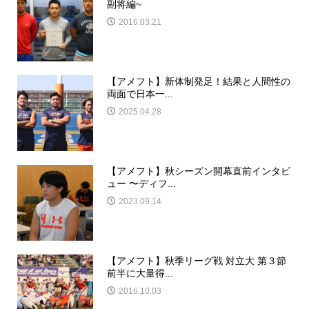
副将編~
2016.03.21
【アメフト】新体制発足！結果と人間性の
両面で日本一...
2025.04.28
【アメフト】秋シーズン開幕直前インタビ
ュー 〜ディフ...
2023.09.14
【アメフト】秋季リーグ戦 対立大 第３節
前半に大量得...
2016.10.03