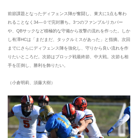
前節課題となったディフェンス陣が奮闘し、東大に1点も奪わ
れることなく34―０で完封勝ち。3つのファンブルリカバー
や、QBサックなど積極的な守備から攻撃の流れを作った。しか
し有澤HCは「まだまだ、タックルミスがあった」と指摘。次回
までにさらにディフェンス陣を強化し、守りから良い流れを作
りたいところだ。次節はブロック戦最終節、中大戦。次節も相
手を圧倒し、勝利を飾りたい。
（小倉明莉、須藤大樹）