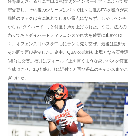
分を越えさせる前に本田瑛寛(文3)のインターセプトによって攻
守交替し、その後のシリーズはパスで徐々に進みFGを狙うが高
橋慎のキックは右に逸れてしまい得点にならず。しかしベンチ
からも｢ダイハード！｣と何度も声が上げられたように、法大の
売りであるダイハードディフェンスで東大を確実に止めてゆ
く。オフェンスはパスを中心にランも織り交ぜ、最後は星野が
その脚で運び先制した。途中、QBが公式戦初出場となる石井迅
(経2)に交替。石井はフィールド上を貫くような鋭いパスを何度
も成功させ、1Qも終わりに近付くと再び得点のチャンスまでこ
ぎつけた。