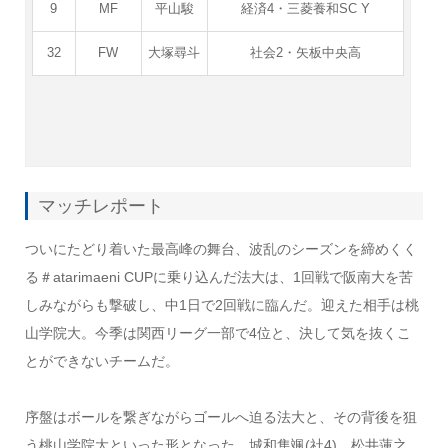
9
MF
平山駿
経済4・三菱養和SC Y
32
FW
大塚尋斗
社会2・矢板中央高
マッチレポート
ついにたどり着いた最高峰の舞台、波乱のシーズンを締めくく
る＃atarimaeni CUPに乗り込んだ法大は、1回戦で阪南大を苦
しみながらも撃破し、中1日で2回戦に臨んだ。迎えた相手は桃
山学院大。今季は関西リーグ一部で4位と、決して気を抜くこ
とができないチームだ。
序盤はボールを繋ぎながらゴールへ迫る法大と、その背後を狙
う桃山学院大といった形となった。城和隼颯(社4)、松井蓮之