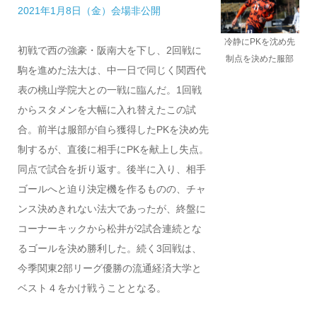
2021年1月8日（金）会場非公開
冷静にPKを沈め先
初戦で西の強豪・阪南大を下し、2回戦に
制点を決めた服部
駒を進めた法大は、中一日で同じく関西代
表の桃山学院大との一戦に臨んだ。1回戦
からスタメンを大幅に入れ替えたこの試
合。前半は服部が自ら獲得したPKを決め先
制するが、直後に相手にPKを献上し失点。
同点で試合を折り返す。後半に入り、相手
ゴールへと迫り決定機を作るものの、チャ
ンス決めきれない法大であったが、終盤に
コーナーキックから松井が2試合連続とな
るゴールを決め勝利した。続く3回戦は、
今季関東2部リーグ優勝の流通経済大学と
ベスト４をかけ戦うこととなる。