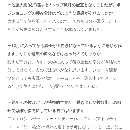
ー佐藤大樹(経3)選手と2トップ気味の配置となりましたが、ポ
ジショニングの棲み分けはどのような意識がありましたか
大樹は前で体を張ってくれるので、それを自分が回収したり、
そこから裏に抜けたりすることを意識していました。
ー12月に入ってから調子が上向きになっているように感じられ
ます。なにか意識の変化などはあったのでしょうか
変えた部分というか、大学に入って積み重ねた部分が今結果と
なって出せているのではないかなと思います。シュート練習一
つをとっても実戦を想定してやることや、頭の中でイメージす
るだけで徐々に(プレーが)変わっていきましたね。
ー斜めへの抜けだしが特徴的ですが、動き出しや抜け出しの部
分では誰か参考にしている選手はいますか
アグエロ(マンチェスター・シティー)やスアレス(アトレティ
コ・マドリー)などの海外の選手は参考になりますし、近いとこ