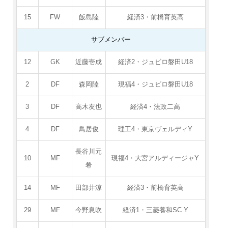
15
FW
飯島陸
経済3・前橋育英高
サブメンバー
12
GK
近藤壱成
経済2・ジュビロ磐田U18
2
DF
森岡陸
現福4・ジュビロ磐田U18
3
DF
高木友也
経済4・法政二高
4
DF
鳥居俊
理工4・東京ヴェルディY
長谷川元
10
MF
現福4・大宮アルディージャY
希
14
MF
田部井涼
経済3・前橋育英高
29
MF
今野息吹
経済1・三菱養和SC Y