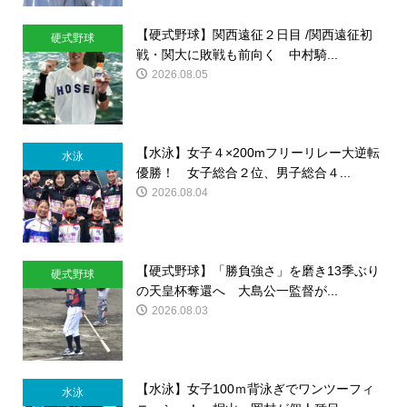
【硬式野球】関西遠征２日目 /関西遠征初
硬式野球
戦・関大に敗戦も前向く 中村騎...
2026.08.05
【水泳】女子４×200mフリーリレー大逆転
水泳
優勝！ 女子総合２位、男子総合４...
2026.08.04
【硬式野球】「勝負強さ」を磨き13季ぶり
硬式野球
の天皇杯奪還へ 大島公一監督が...
2026.08.03
【水泳】女子100ｍ背泳ぎでワンツーフィ
水泳