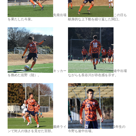
先発出場
この日も
を果たした今泉。
献身的な上下動を繰り返した関口。
キッカー
途中出場
を務めた佐野（陸）。
ながらも長谷川が存在感を示す。
最終ライ
1年生の
ンで対人の強さを見せた宮部。
今野も途中出場。