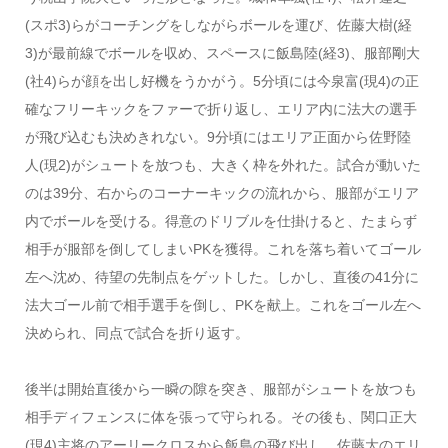
(スポ3)らがコーチングをしながらボールを運び、佐藤大樹(経
3)が最前線でボールを収め、スペースに飯島陸(経3)、服部剛大
(社4)らが顔を出し好機をうかがう。5分頃には今泉富(現4)の正
確なフリーキックをファーで折り返し、エリア内に法大の選手
が飛び込むも決めきれない。9分頃にはエリア正面から佐野陸
人(現2)がシュートを放つも、大きく枠を外れた。試合が動いた
のは39分、右からのコーナーキックの流れから、服部がエリア
内でボールを受ける。得意のドリブルを仕掛けると、たまらず
相手が服部を倒してしまいPKを獲得。これを落ち着いてゴール
左へ沈め、待望の先制点をゲットした。しかし、直後の41分に
法大ゴール前で相手選手を倒し、PKを献上。これをゴール左へ
決められ、同点で試合を折り返す。
後半は開始直後から一瞬の隙を突き、服部がシュートを放つも
相手ディフェンスに体を張って守られる。その後も、関口正大
(現4)主将のアーリークロスから飯島の飛び出し、佐藤大のエリ