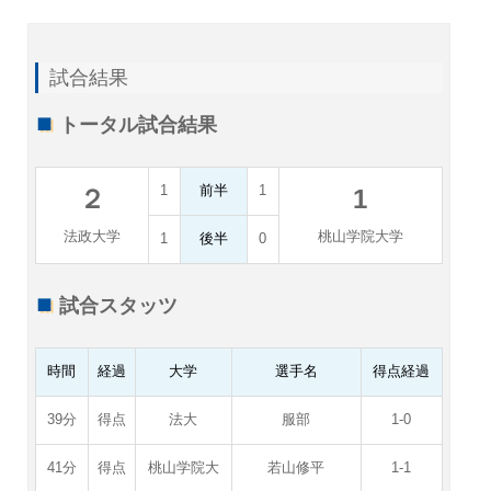
試合結果
トータル試合結果
1
前半
1
２
1
法政大学
桃山学院大学
1
後半
0
試合スタッツ
時間
経過
大学
選手名
得点経過
39分
得点
法大
服部
1-0
41分
得点
桃山学院大
若山修平
1-1