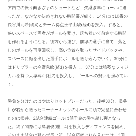
ア内での振り向きざまのシュートなど、矢継ぎ早にゴールに迫
ったが、なかなか決めきれない時間帯が続く。14分には10番の
長谷川元希(現4)とチーム得点王平山駿(経4)を投入。すると、
狭いスペースで両者がボールを受け、落ち着いて前進する時間
を作れるようになる。後方から運び、前線の選手に当て、落と
しのボールを再度回収し、高い位置を取ったサイドバックや、
スペースに顔を出した選手にボ―ルを送り込んでいく。30分に
はドリブラーの今野息吹(経1)を投入し、37分には強靱なフィジ
カルを持つ大塚尋斗(社2)を投入し、ゴールへの勢いを強めてい
く。
勝負を分けたのはやはりセットプレーだった。後半39分、長谷
川が右から送ったコーナーキックのボールに頭で完璧に合わせ
たのは松井。2試合連続ゴールは値千金の勝ち越し弾となっ
た。終了間際には鳥居俊(理工4)を投入しディフェンスを固め、
そのまま試合は動かず長い笛。試合巧者ぶりを見せつけ、3回