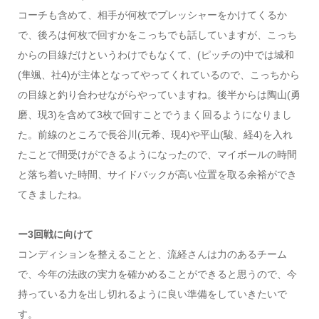
コーチも含めて、相手が何枚でプレッシャーをかけてくるか
で、後ろは何枚で回すかをこっちでも話していますが、こっち
からの目線だけというわけでもなくて、(ピッチの)中では城和
(隼颯、社4)が主体となってやってくれているので、こっちから
の目線と釣り合わせながらやっていますね。後半からは陶山(勇
磨、現3)を含めて3枚で回すことでうまく回るようになりまし
た。前線のところで長谷川(元希、現4)や平山(駿、経4)を入れ
たことで間受けができるようになったので、マイボールの時間
と落ち着いた時間、サイドバックが高い位置を取る余裕ができ
てきましたね。
ー3回戦に向けて
コンディションを整えることと、流経さんは力のあるチーム
で、今年の法政の実力を確かめることができると思うので、今
持っている力を出し切れるように良い準備をしていきたいで
す。