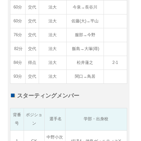
60分
交代
法大
今泉→長谷川
60分
交代
法大
佐藤(大)→平山
76分
交代
法大
服部→今野
82分
交代
法大
飯島→大塚(尋)
84分
得点
法大
松井蓮之
2-1
93分
交代
法大
関口→鳥居
スターティングメンバー
背番
ポジショ
選手名
学部・出身校
号
ン
中野小次