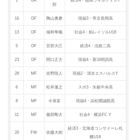
1
GK
経済4・徳島ヴォルティスY
郎
16
DF
陶山勇磨
現福3・帝京長岡高
13
DF
城和隼颯
社会4・柏レイソルU18
5
DF
宮部大己
経済4・法政二高
23
DF
関口正大
現福4・新潟明訓高
28
MF
佐野陸人
現福2・清水エスパルスY
6
MF
松井蓮之
スポ3・矢板中央高
8
MF
今泉富
現福4・浜松開誠館高
11
MF
服部剛大
社会4・横浜FC Y
経済3・北海道コンサドーレ札
20
FW
佐藤大樹
幌U18