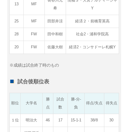
長谷川元
現福３・大宮アルディージャ
13
MF
希
Y
25
MF
田部井涼
経済２・前橋育英高
28
FW
田中和樹
社会2・浦和学院高
20
FW
佐藤大樹
経済2・コンサドーレ札幌Y
※成績は試合終了時のもの
試合後順位表
勝
試合
勝-分-
順位
大学名
得点/失点
得失点
点
数
負
１位
明治大
46
17
15-1-1
38/8
30