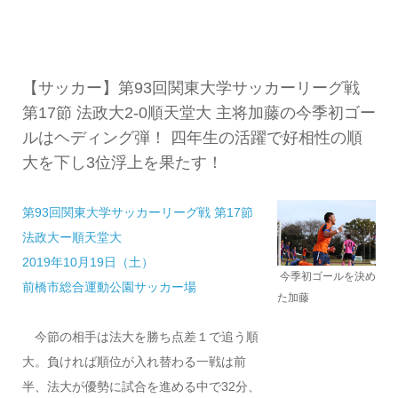
【サッカー】第93回関東大学サッカーリーグ戦
第17節 法政大2-0順天堂大 主将加藤の今季初ゴー
ルはヘディング弾！ 四年生の活躍で好相性の順
大を下し3位浮上を果たす！
第93回関東大学サッカーリーグ戦 第17節
法政大ー順天堂大
2019年10月19日（土）
今季初ゴールを決め
前橋市総合運動公園サッカー場
た加藤
今節の相手は法大を勝ち点差１で追う順
大。負ければ順位が入れ替わる一戦は前
半、法大が優勢に試合を進める中で32分、