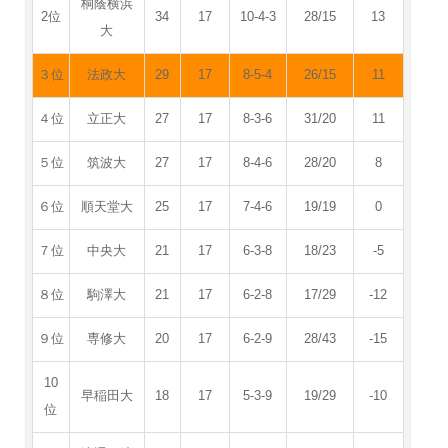
桐蔭横浜
2位
34
17
10-4-3
28/15
13
大
３位
法政大
29
17
8-5-4
26/15
11
４位
立正大
27
17
8-3-6
31/20
11
５位
筑波大
27
17
8-4-6
28/20
8
６位
順天堂大
25
17
7-4-6
19/19
0
７位
中央大
21
17
6-3-8
18/23
-5
８位
駒澤大
21
17
6-2-8
17/29
‐12
９位
専修大
20
17
6-2-9
28/43
-15
10
早稲田大
18
17
5-3-9
19/29
-10
位