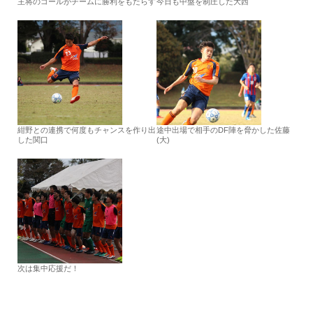
主将のゴールがチームに勝利をもたらす
今日も中盤を制圧した大西
紺野との連携で何度もチャンスを作り出
途中出場で相手のDF陣を脅かした佐藤
した関口
(大)
次は集中応援だ！