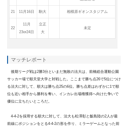
21
11月16日
駒大
相模原ギオンスタジアム
11月
立正
22
未定
23or24日
大
マッチレポート
後期リーグ戦は2勝3分といまだ無敗の法大は、前橋総合運動公園
サッカー場で順天堂大学と対戦した。ここまで勝ち点26で5位につけ
る法大に対して、順大は勝ち点25の6位。勝ち点差はわずかに1で順
位も近い相手から勝利を奪い、インカレ出場権獲得へ向けた争いで
優位に立ちたいところだ。
4-4-2を採用する順大に対して、法大も松澤彰と飯島陸の2人が最
前線にポジションをとる4-4-2の形を作り、ミラーゲームとなった前