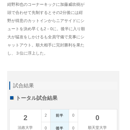
紺野和也のコーナーキックに加藤威吹樹が
頭で合わせて先制するとその2分後には紺
野が得意のカットインからニアサイドにシ
ュートを決め早くも2－0に。後半に入り順
大が猛攻をしかけるも全員守備で見事にシ
ャットアウト。順大相手に完封勝利を果た
し、３位に浮上した。
試合結果
トータル試合結果
2
前半
0
2
0
法政大学
順天堂大学
0
後半
0