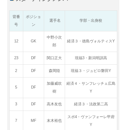
背番
ポジショ
選手名
学部・出身校
号
ン
中野小次
12
GK
経済３・徳島ヴォルティスY
郎
23
DF
関口正大
現福3・新潟明訓高
2
DF
森岡陸
現福３・ジュビロ磐田Y
加藤威吹
経済４・サンフレッチェ広島
5
DF
樹
Y
3
DF
高木友也
経済３・法政第二高
スポ4・ヴァンフォーレ甲府
7
MF
末木裕也
Y