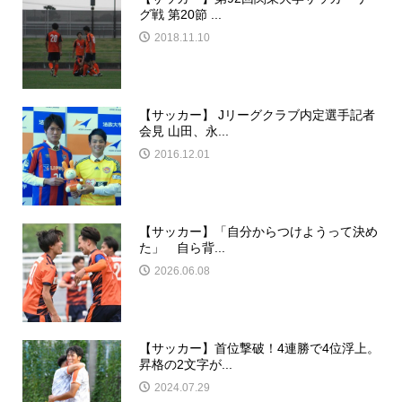
グ戦 第20節 ...
2018.11.10
【サッカー】 Jリーグクラブ内定選手記者
会見 山田、永...
2016.12.01
【サッカー】「自分からつけようって決め
た」 自ら背...
2026.06.08
【サッカー】首位撃破！4連勝で4位浮上。
昇格の2文字が...
2024.07.29