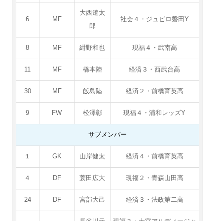
大西遼太
6
MF
社会４・ジュビロ磐田Y
郎
8
MF
紺野和也
現福４・武南高
11
MF
橋本陸
経済３・西武台高
30
MF
飯島陸
経済２・前橋育英高
9
FW
松澤彰
現福４・浦和レッズY
サブメンバー
１
GK
山岸健太
経済４・前橋育英高
４
DF
蓑田広大
現福２・青森山田高
24
DF
宮部大己
経済３・法政第二高