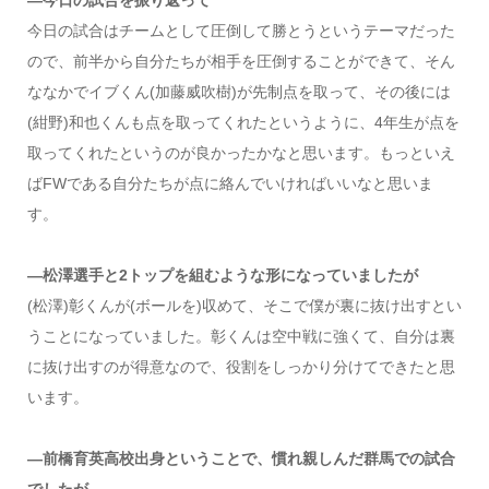
—今日の試合を振り返って
今日の試合はチームとして圧倒して勝とうというテーマだった
ので、前半から自分たちが相手を圧倒することができて、そん
ななかでイブくん(加藤威吹樹)が先制点を取って、その後には
(紺野)和也くんも点を取ってくれたというように、4年生が点を
取ってくれたというのが良かったかなと思います。もっといえ
ばFWである自分たちが点に絡んでいければいいなと思いま
す。
—松澤選手と2トップを組むような形になっていましたが
(松澤)彰くんが(ボールを)収めて、そこで僕が裏に抜け出すとい
うことになっていました。彰くんは空中戦に強くて、自分は裏
に抜け出すのが得意なので、役割をしっかり分けてできたと思
います。
—前橋育英高校出身ということで、慣れ親しんだ群馬での試合