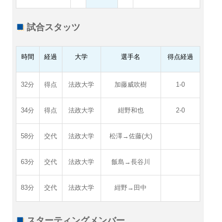
試合スタッツ
時間
経過
大学
選手名
得点経過
32分
得点
法政大学
加藤威吹樹
1-0
34分
得点
法政大学
紺野和也
2-0
58分
交代
法政大学
松澤→佐藤(大)
63分
交代
法政大学
飯島→長谷川
83分
交代
法政大学
紺野→田中
スターティングメンバー