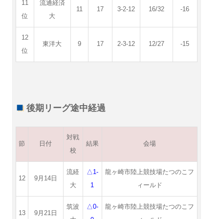
11
流通経済
11
17
3-2-12
16/32
-16
位
大
12
東洋大
9
17
2-3-12
12/27
-15
位
後期リーグ途中経過
対戦
節
日付
結果
会場
校
流経
△1-
龍ヶ崎市陸上競技場たつのこフ
12
9月14日
大
1
ィールド
筑波
△0-
龍ヶ崎市陸上競技場たつのこフ
13
9月21日