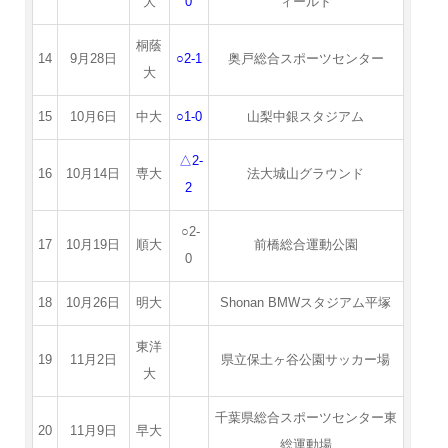
大
0
ィールド
桐蔭
14
9月28日
○2-1
奥戸総合スポーツセンター
大
15
10月6日
中大
○1-0
山梨中銀スタジアム
△2-
16
10月14日
専大
法大城山グラウンド
2
○2-
17
10月19日
順大
前橋総合運動公園
0
18
10月26日
明大
Shonan BMWスタジアム平塚
東洋
19
11月2日
県立保土ヶ谷公園サッカー場
大
千葉県総合スポーツセンター東
20
11月9日
早大
総運動場