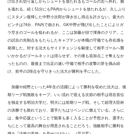
け出され切り返しからシュートを放たれるもゴールの左へ外れ、難
を逃れる。続く51分にもPA内からシュートを放たれるが、久しぶり
にスタメン復帰した中野小次郎が弾き出し得点を許さない。最大の
ピンチは74分、PA内で崩され、GK中野が飛び出したことによりガ
ラ空きのゴールを狙われるが、ここは加藤が頭で渾身のクリア。こ
の試合の先制点をもたらしたキャプテンが本職の守備でも存在感を
発揮した。対する法大もサイドチェンジを駆使して相手ゴールへ襲
いかかるがゴールネットは揺らせず。その後も追加点こそ奪えなか
ったものの、最後まで出足の速い守備で相手の攻撃の芽を摘み続
け、前半の2得点を守りきった法大が勝利を手にした。
加藤や紺野といった4年生の活躍によって勝利を収めた法大は、後
期リーグ戦無敗をキープ。いい流れで迎える次節の相手は現在首位
を独走する明治大学だ。明大には前期リーグ戦、そして総理大臣杯
の決勝でも敗れており、選手たちはリベンジに燃えている。さらに
は、集中応援ということで観客も多く入ることが予想され、選手た
ちにとって最高の舞台が用意されることだろう。強敵相手に勝利を
掴み『法政の意地』を見せつけたい。（宮川昇）