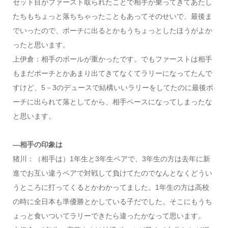
セット目がファースト取られたことで相手が乗ってきてあたし
たちもちょっと落ちちゃったこともあってそのせいで、最後ま
でいったので、ポーチに出るとかもうちょっとしたほうがよか
ったと思います。
上伊倉：相手のボールが重かったです。でもファーストは相手
もまだポーチとかあまり出てきてなくてラリーになってたんで
すけど、5－3のデュースで結構いいラリーをしてたのに最後ポ
ーチに出られて落としてから、相手ペースになってしまったな
と思います。
―相手の印象は
猪川：（相手は）1年生と3年生ペアで、3年生の方は去年に新
進でお互い違うペアで対戦して負けてたのでなんとなくどうい
うところに打ってくるとかわかってました。1年生の方は高校
の時に全日本も準優勝とかしている子だでした。そこにもうち
ょっと食いついてラリーできたら違ったかなって思います。