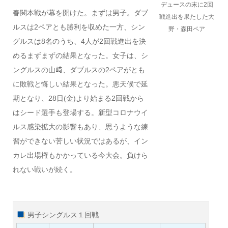
デュースの末に2回
春関本戦が幕を開けた。まずは男子。ダブ
戦進出を果たした大
ルスは2ペアとも勝利を収めた一方、シン
野・森田ペア
グルスは8名のうち、4人が2回戦進出を決
めるまずまずの結果となった。女子は、シ
ングルスの山﨑、ダブルスの2ペアがとも
に敗戦と悔しい結果となった。悪天候で延
期となり、28日(金)より始まる2回戦から
はシード選手も登場する。新型コロナウイ
ルス感染拡大の影響もあり、思うような練
習ができない苦しい状況ではあるが、イン
カレ出場権もかかっている今大会。負けら
れない戦いが続く。
男子シングルス１回戦