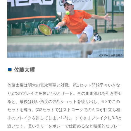
佐藤太耀
佐藤太耀は明大の宮永竜聖と対戦。第1セット開始早々いきな
り2つのブレイクを奪い4-0とリード。そのまま流れを引き寄せ
ると、最後は鋭い角度の強烈ショットを繰り出し、6-2でこの
セットを奪う。第2セットではストロークでのミスが目立ち相
手のブレイクを許してしまい1-3に。すぐさまブレイクし3-3と
追いつく。長いラリーをボレーで仕留めるなど積極的なプレー