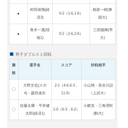
村田雄飛(経
相原一樹(東
●
0-2（1-6,1-6）
済3)
国大)
青木一晟(現
三田陽輝(早
●
0-2（2-6,2-6）
福1)
大)
男子ダブルス１回戦
勝
選手名
スコア
対戦相手
敗
大野文也(スポ
2-1（4-6,6-3，
小山翔・長谷川諒
〇
4)・森田凌矢
11-9）
（上武大）
佐藤太耀・平井健
小郷克・三角理旺
〇
2-0（6-3，6-2）
太郎(経済1)
(駒大)