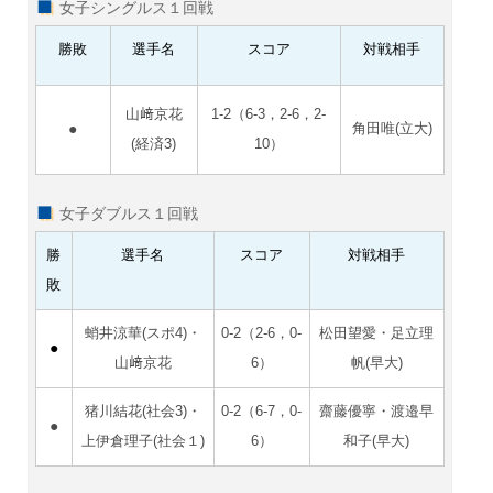
女子シングルス１回戦
勝敗
選手名
スコア
対戦相手
山﨑京花
1-2（6-3，2-6，2-
●
角田唯(立大)
(経済3)
10）
女子ダブルス１
回戦
勝
選手名
スコア
対戦相手
敗
蛸井涼華(スポ4)・
0-2（2-6，0-
松田望愛・足立理
●
山﨑京花
6）
帆(早大)
猪川結花(社会3)・
0-2（6-7，0-
齋藤優寧・渡邉早
●
上伊倉理子(社会１)
6）
和子(早大)