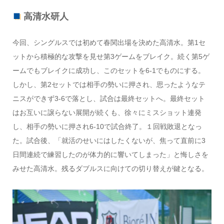
高清水研人
今回、シングルスでは初めて春関出場を決めた高清水。第1セ
ットから積極的な攻撃を見せ第3ゲームをブレイク。続く第5ゲ
ームでもブレイクに成功し、このセットを6-1でものにする。
しかし、第2セットでは相手の勢いに押され、思ったようなテ
ニスができず3-6で落とし、試合は最終セットへ。最終セット
はお互いに譲らない展開が続くも、徐々にミスショット連発
し、相手の勢いに押され6-10で試合終了。１回戦敗退となっ
た。試合後、「就活のせいにはしたくないが、焦って直前に3
日間連続で練習したのが体力的に響いてしまった」と悔しさを
みせた高清水。残るダブルスに向けての切り替えが鍵となる。