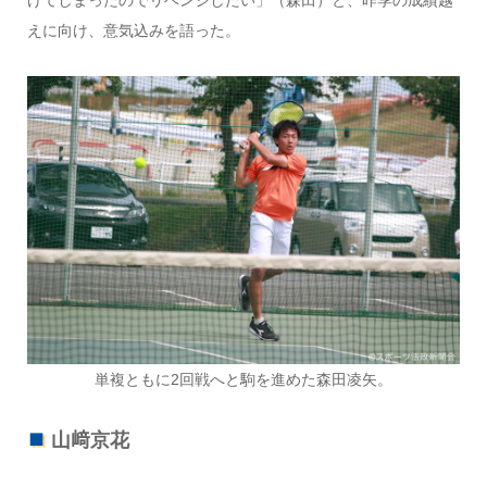
えに向け、意気込みを語った。
単複ともに2回戦へと駒を進めた森田凌矢。
山﨑京花