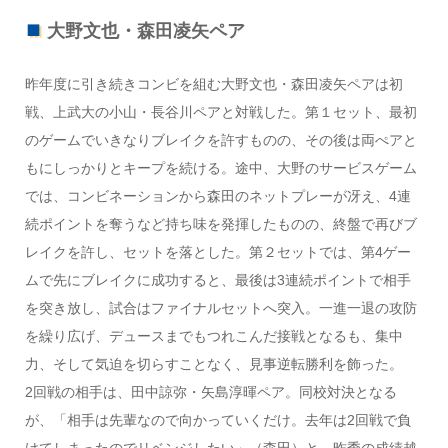
大野文也・森田凌矢ペア
昨年度に引き続きコンビを組む大野文也・森田凌矢ペアは初
戦、上武大の小山・長谷川ペアと対戦した。第１セット、最初
のゲームでいきなりブレイクを許すものの、その後は両ぺアと
もにしっかりとキープを続ける。途中、大野のサービスゲーム
では、コンビネーションから森田のネットプレーが冴え、4連
続ポイントを奪うなど持ち味を発揮したものの、終盤で再びブ
レイクを許し、セットを落とした。第２セットでは、第4ゲー
ムで先にブレイクに成功すると、最後は3連続ポイントで相手
を突き放し、試合はファイナルセットへ突入。一進一退の攻防
を繰り広げ、デュースまでもつれこんだ接戦となるも、集中
力、そして気迫を切らすことなく、見事逆転勝利を飾った。
2回戦の相手は、田中諒弥・矢島淳暉ペア。同校対決となる
が、「相手は先輩なので向かっていくだけ。去年は2回戦で負
けてしまったのでリベンジしたい」（森田）と、昨季の成績越