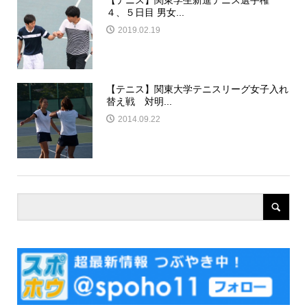
【テニス】関東学生新進テニス選手権
４、５日目 男女...
2019.02.19
【テニス】関東大学テニスリーグ女子入れ
替え戦 対明...
2014.09.22