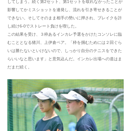
してしまう。続く第2セット、第1セットを取れなかったことが
影響してかミスショットを連発し、流れを引き寄せきることが
できない。そしてそのまま相手の勢いに押され、ブレイクを許
し続け6-0でストレート負けを喫した。
この結果を受け、３枠あるインカレ予選をかけたコンソレに臨
むこととなる猪川、上伊倉ペア。「枠を掴むためには２回ぐら
いは勝たないといけないので、しっかり自分のテニスをできた
らいいなと思います」と意気込んだ。インカレ出場への道はま
だまだ続く。