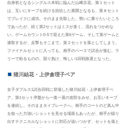
自身初となるシングルス本戦に臨んだ山﨑京花。第１セット
は、互いにキープを続ける拮抗した展開となるも、第８セット
でブレイクに成功。そのまま先取した。勢いに乗りたいところ
であったが、続く第2セットはミスが多く、流れをつかめな
い。ゲームカウント0-5で迎えた第6ゲーム、そして第ゲームと
連取するが、反撃もそこまで。第２セットを落としてしまう。
ファイナルセットに入っても、相手のペースで試合が進む。ラ
リーで粘るものの、競り負け、悔しい1回戦敗退となった。
猪川結花・上伊倉理子ペア
女子ダブルス1試合回戦に登場した猪川結花・上伊倉理子ペ
ア。第1セット序盤から一進一退の攻防をみせ、お互いキープ
を連続し、そのままタイブレークへ。相手のコートのど真ん中
を狙った力強いショットを見せる場面もあったが、相手が繰り
出すテクニカルなショットに対応が追いつかず、セットを落と