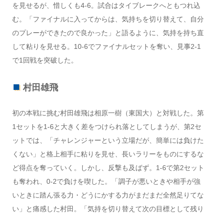
を見せるが、惜しくも4-6。試合はタイブレークへともつれ込
む。「ファイナルに入ってからは、気持ちを切り替えて、自分
のプレーができたので良かった」と語るように、気持を持ち直
して粘りを見せる。10-6でファイナルセットを奪い、見事2-1
で1回戦を突破した。
村田雄飛
初の本戦に挑む村田雄飛は相原一樹（東国大）と対戦した。第
1セットを1-6と大きく差をつけられ落としてしまうが、第2セ
ットでは、「チャレンジャーという立場だが、簡単には負けた
くない」と格上相手に粘りを見せ、長いラリーをものにするな
ど得点を奪っていく。しかし、反撃も及ばず。1-6で第2セット
も奪われ、0-2で負けを喫した。「調子が悪いときや相手が強
いときに踏ん張る力・どうにかする力がまだまだ全然足りてな
い」と痛感した村田。「気持を切り替えて次の目標として残り