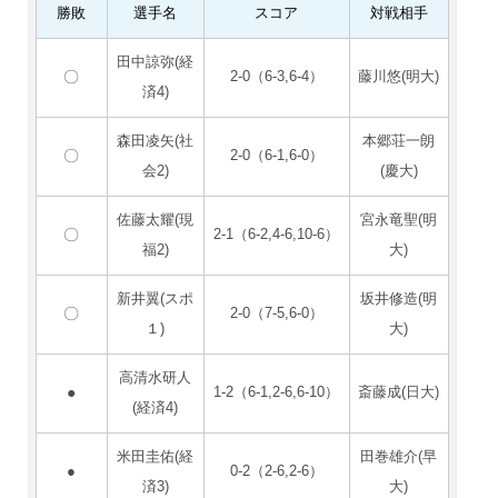
勝敗
選手名
スコア
対戦相手
田中諒弥(経
〇
2-0（6-3,6-4）
藤川悠(明大)
済4)
森田凌矢(社
本郷荘一朗
〇
2-0（6-1,6-0）
会2)
(慶大)
佐藤太耀(現
宮永竜聖(明
〇
2-1（6-2,4-6,10-6）
福2)
大)
新井翼(スポ
坂井修造(明
〇
2-0（7-5,6-0）
１)
大)
高清水研人
●
1-2（6-1,2-6,6-10）
斎藤成(日大)
(経済4)
米田圭佑(経
田巻雄介(早
●
0-2（2-6,2-6）
済3)
大)