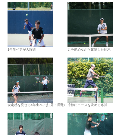
1年生ペアが大躍進
足を痛めながら奮闘した鈴木
安定感を見せる4年生ペア(江見・長野)
冷静にコースを決める寒川