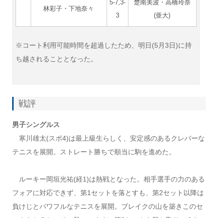
5-7,3-
楚南美波・高橋玲奈
林彩子・下地奈々
3
(亜大)
※コート利用可能時間を超過したため、明日(5月3日)に持
ち越されることとなった。
戦評
男子シングルス
寒川雄太(スポ4)は最上級生らしく、安定感のあるクレバーな
テニスを展開。ストレート勝ちで順当に駒を進めた。
ルーキー岡垣光祐(経1)は熱戦となった。相手選手の力のある
フォアに対応できず、第1セットを落とすも、第2セット以降は
負けじとパワフルなテニスを展開。ブレイクの山を築きこのセ