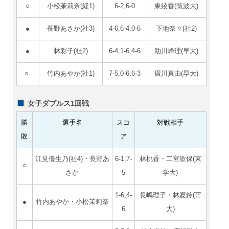
○
小松茉莉奈(経1)
6-2,6-0
東綾香(筑波大)
●
長野あさか(社3)
4-6,6-4,0-6
下地奈々(社2)
●
林彩子(社2)
6-4,1-6,4-6
助川峰理(早大)
○
竹内あやか(社1)
7-5,0-6,6-3
廣川真由(早大)
女子ダブルス1回戦
勝
選手名
スコ
対戦相手
敗
ア
江見優生乃(社4)・長野あ
6-1,7-
林桃香・二宮歌保(東
○
さか
5
学大)
1-6,4-
長嶋理子・林夏鈴(専
●
竹内あやか・小松茉莉奈
6
大)