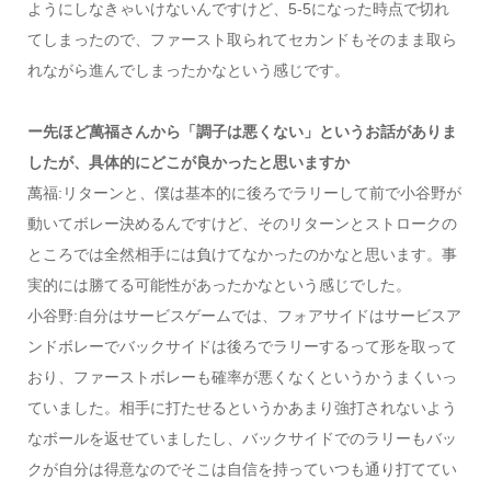
ようにしなきゃいけないんですけど、5-5になった時点で切れ
てしまったので、ファースト取られてセカンドもそのまま取ら
れながら進んでしまったかなという感じです。
ー先ほど萬福さんから「調子は悪くない」というお話がありま
したが、具体的にどこが良かったと思いますか
萬福:リターンと、僕は基本的に後ろでラリーして前で小谷野が
動いてボレー決めるんですけど、そのリターンとストロークの
ところでは全然相手には負けてなかったのかなと思います。事
実的には勝てる可能性があったかなという感じでした。
小谷野:自分はサービスゲームでは、フォアサイドはサービスア
ンドボレーでバックサイドは後ろでラリーするって形を取って
おり、ファーストボレーも確率が悪くなくというかうまくいっ
ていました。相手に打たせるというかあまり強打されないよう
なボールを返せていましたし、バックサイドでのラリーもバッ
クが自分は得意なのでそこは自信を持っていつも通り打ててい