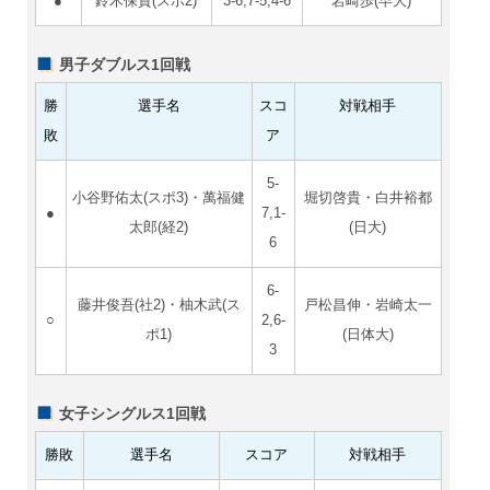
●
鈴木保貴(スポ2)
3-6,7-5,4-6
岩崎歩(早大)
男子ダブルス1回戦
勝
選手名
スコ
対戦相手
敗
ア
5-
小谷野佑太(スポ3)・萬福健
堀切啓貴・白井裕都
●
7,1-
太郎(経2)
(日大)
6
6-
藤井俊吾(社2)・柚木武(ス
戸松昌伸・岩崎太一
○
2,6-
ポ1)
(日体大)
3
女子シングルス1回戦
勝敗
選手名
スコア
対戦相手