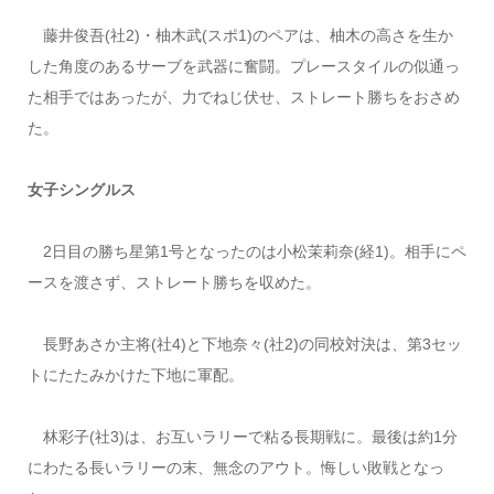
藤井俊吾(社
2
)・柚木武(スポ
1
)のペアは、柚木の高さを生か
した角度のあるサーブを武器に奮闘。プレースタイルの似通っ
た相手ではあったが、力でねじ伏せ、ストレート勝ちをおさめ
た。
女子シングルス
2
日目の勝ち星第
1
号となったのは小松茉莉奈(経
1
)。相手にペ
ースを渡さず、ストレート勝ちを収めた。
長野あさか主将(社
4
)と下地奈々(社
2
)の同校対決は、第
3
セッ
トにたたみかけた下地に軍配。
林彩子(社
3
)は、お互いラリーで粘る長期戦に。最後は約
1
分
にわたる長いラリーの末、無念のアウト。悔しい敗戦となっ