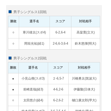
男子シングルス1回戦
勝敗
選手名
スコア
対戦相手
○
寒川雄太(スポ4)
6-2,6-4
高畠寛(立大)
○
岡垣光祐(経1)
2-6,6-3,6-4
鈴木悠揮(明大)
男子シングルス2回戦
勝敗
選手名
スコア
対戦相手
●
小見山僚(スポ3)
２-6,5-7
川橋勇太(筑波大)
●
前崎直哉(経3)
4-6,2-6
伊藤隆(日体大)
○
太田悠介(経4)
6-2,6-2
樋口廣太郎(早大)