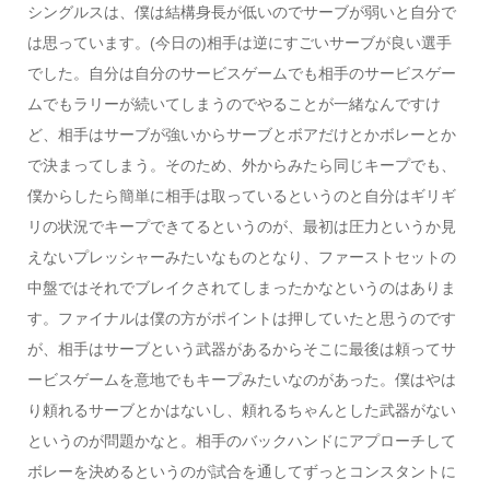
シングルスは、僕は結構身長が低いのでサーブが弱いと自分で
は思っています。(今日の)相手は逆にすごいサーブが良い選手
でした。自分は自分のサービスゲームでも相手のサービスゲー
ムでもラリーが続いてしまうのでやることが一緒なんですけ
ど、相手はサーブが強いからサーブとボアだけとかボレーとか
で決まってしまう。そのため、外からみたら同じキープでも、
僕からしたら簡単に相手は取っているというのと自分はギリギ
リの状況でキープできてるというのが、最初は圧力というか見
えないプレッシャーみたいなものとなり、ファーストセットの
中盤ではそれでブレイクされてしまったかなというのはありま
す。ファイナルは僕の方がポイントは押していたと思うのです
が、相手はサーブという武器があるからそこに最後は頼ってサ
ービスゲームを意地でもキープみたいなのがあった。僕はやは
り頼れるサーブとかはないし、頼れるちゃんとした武器がない
というのが問題かなと。相手のバックハンドにアプローチして
ボレーを決めるというのが試合を通してずっとコンスタントに