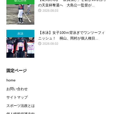
硬式野球
の天皇杯奪還へ 大島公一監督が...
2026.08.03
【水泳】女子100ｍ背泳ぎでワンツーフィ
水泳
ニッシュ！ 桐山、岡村が個人種目...
2026.08.02
固定ページ
home
お問い合わせ
サイトマップ
スポーツ法政とは