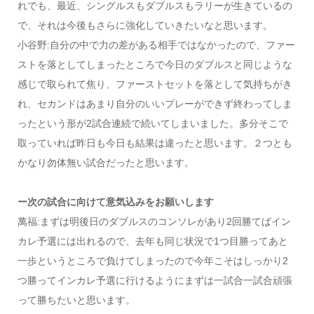
れでも、最近、シングルスもダブルスもラリーが生きているの
で、それは今後もさらに強化していきたいなと思います。
小谷野:自分の中で力の差がある相手ではなかったので、ファー
ストを落としてしまったところで今日のダブルスと同じような
感じで取られて焦り、ファーストセットを落として気持ちがき
れ、セカンドはあまり自分のいいプレーができず終わってしま
ったという形が2試合連続で続いてしまいました。多分そこで
取っていれば昨日も今日も結果は違ったと思います。２つとも
かなり勿体無い試合だったと思います。
ー次の試合に向けて意気込みをお願いします
萬福:まずは明後日のダブルスのコンソレがあり2回勝てばイン
カレ予選には出れるので、去年も同じ状況で1つ目勝ってあと
一歩というところで負けてしまったので今年こそはしっかり2
つ勝ってインカレ予選に行けるようにまずは一試合一試合頑張
って勝ちたいと思います。