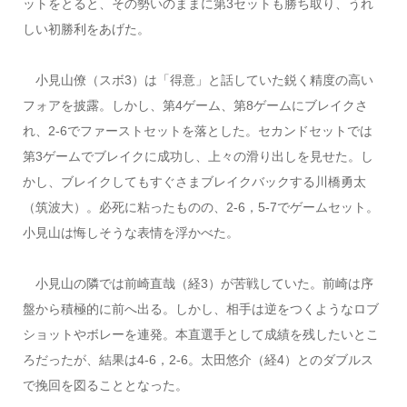
ットをとると、その勢いのままに第3セットも勝ち取り、うれ
しい初勝利をあげた。
小見山僚（スボ3）は「得意」と話していた鋭く精度の高い
フォアを披露。しかし、第4ゲーム、第8ゲームにブレイクさ
れ、2-6でファーストセットを落とした。セカンドセットでは
第3ゲームでブレイクに成功し、上々の滑り出しを見せた。し
かし、ブレイクしてもすぐさまブレイクバックする川橋勇太
（筑波大）。必死に粘ったものの、2-6，5-7でゲームセット。
小見山は悔しそうな表情を浮かべた。
小見山の隣では前崎直哉（経3）が苦戦していた。前崎は序
盤から積極的に前へ出る。しかし、相手は逆をつくようなロブ
ショットやボレーを連発。本直選手として成績を残したいとこ
ろだったが、結果は4-6，2-6。太田悠介（経4）とのダブルス
で挽回を図ることとなった。