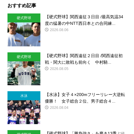
おすすめ記事
【硬式野球】関西遠征３日目 /最高気温34
硬式野球
度の猛暑の中NTT西日本との合同練...
2026.08.06
【硬式野球】関西遠征２日目 /関西遠征初
硬式野球
戦・関大に敗戦も前向く 中村騎...
2026.08.05
【水泳】女子４×200mフリーリレー大逆転
水泳
優勝！ 女子総合２位、男子総合４...
2026.08.04
【硬式野球】「勝負強さ」を磨き13季ぶり