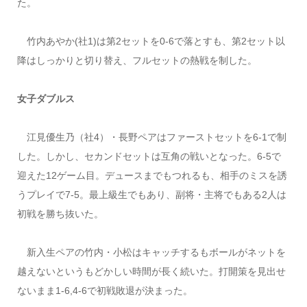
た。
竹内あやか(社
1
)は第
2
セットを
0-6
で落とすも、第2
セット以
降はしっかりと切り替え、フルセットの熱戦を制した。
女子ダブルス
江見優生乃（社
4
）・長野ペアはファーストセットを
6-1
で制
した。しかし、セカンドセットは互角の戦いとなった。
6-5
で
迎えた
12
ゲーム目。デュースまでもつれるも、相手のミスを誘
うプレイで
7-5
。最上級生でもあり、副将・主将でもある
2
人は
初戦を勝ち抜いた。
新入生ペアの竹内・小松はキャッチするもボールがネットを
越えないというもどかしい時間が長く続いた。打開策を見出せ
ないまま
1-6
,
4-6
で初戦敗退が決まった。