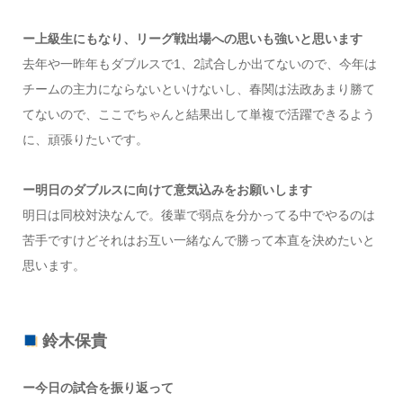
ー上級生にもなり、リーグ戦出場への思いも強いと思います
去年や一昨年もダブルスで1、2試合しか出てないので、今年は
チームの主力にならないといけないし、春関は法政あまり勝て
てないので、ここでちゃんと結果出して単複で活躍できるよう
に、頑張りたいです。
ー明日のダブルスに向けて意気込みをお願いします
明日は同校対決なんで。後輩で弱点を分かってる中でやるのは
苦手ですけどそれはお互い一緒なんで勝って本直を決めたいと
思います。
鈴木保貴
ー今日の試合を振り返って