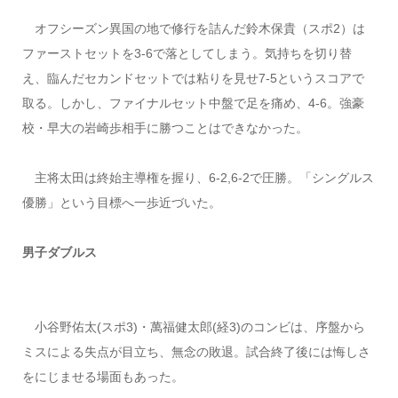
オフシーズン異国の地で修行を詰んだ鈴木保貴（スポ2）は
ファーストセットを3-6で落としてしまう。気持ちを切り替
え、臨んだセカンドセットでは粘りを見せ7-5というスコアで
取る。しかし、ファイナルセット中盤で足を痛め、4-6。強豪
校・早大の岩崎歩相手に勝つことはできなかった。
主将太田は終始主導権を握り、6-2,6-2で圧勝。「シングルス
優勝」という目標へ一歩近づいた。
男子ダブルス
小谷野佑太(スポ
3
)・萬福健太郎(経
3
)のコンビは、序盤から
ミスによる失点が目立ち、無念の敗退。試合終了後には悔しさ
をにじませる場面もあった。