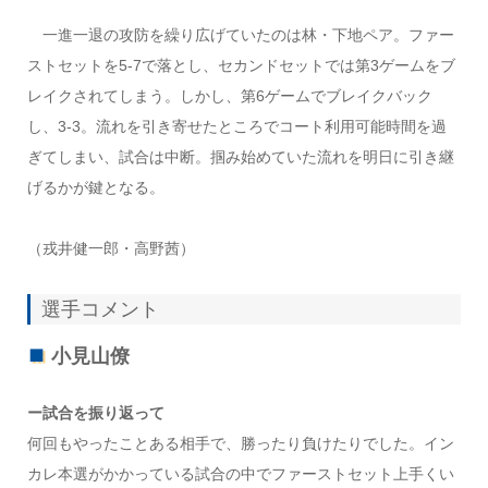
一進一退の攻防を繰り広げていたのは林・下地ペア。ファー
ストセットを
5-7
で落とし、セカンドセットでは第
3
ゲームをブ
レイクされてしまう。しかし、第
6
ゲームでブレイクバック
し、
3-3
。流れを引き寄せたところでコート利用可能時間を過
ぎてしまい、試合は中断。掴み始めていた流れを明日に引き継
げるかが鍵となる。
（戎井健一郎・高野茜）
選手コメント
小見山僚
ー試合を振り返って
何回もやったことある相手で、勝ったり負けたりでした。イン
カレ本選がかかっている試合の中でファーストセット上手くい