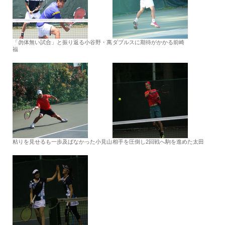
「勿体無い試合」と振り返る小谷野・萬
ダブルスに期待がかかる前崎
福
粘りを見せるも一歩及ばなかった小見山
相手を圧倒し2回戦へ駒を進めた太田