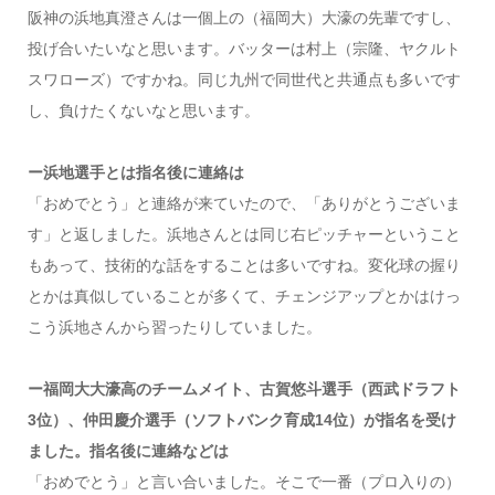
阪神の浜地真澄さんは一個上の（福岡大）大濠の先輩ですし、
投げ合いたいなと思います。バッターは村上（宗隆、ヤクルト
スワローズ）ですかね。同じ九州で同世代と共通点も多いです
し、負けたくないなと思います。
ー浜地選手とは指名後に連絡は
「おめでとう」と連絡が来ていたので、「ありがとうございま
す」と返しました。浜地さんとは同じ右ピッチャーということ
もあって、技術的な話をすることは多いですね。変化球の握り
とかは真似していることが多くて、チェンジアップとかはけっ
こう浜地さんから習ったりしていました。
ー福岡大大濠高のチームメイト、古賀悠斗選手（西武ドラフト
3位）、仲田慶介選手（ソフトバンク育成14位）が指名を受け
ました。指名後に連絡などは
「おめでとう」と言い合いました。そこで一番（プロ入りの）