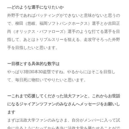
―どのような選手になりたいか
外野手であればバッティングができないと意味がないと思うの
で、柳田（悠岐、福岡ソフトバンクホークス）選手とか吉田正
尚（オリックス・バファローズ）選手のような打てる選手を目
指して、あとはトリプルスリーを狙える、走攻守そろった外野
手を目指したいと思います。
ー目標とする具体的な数字は
やっぱり3割30本30盗塁ですね。やるからにはそこを目指し
て、毎日死に物狂いでやりたいと思います。
ーこれまで応援してくださった法大ファンと、これからお世話
になるジャイアンツファンのみなさんへメッセージをお願いし
ます
まずは法政大学ファンのみなさま、自分がメンバーに入って試
合に出るようになってから本当に法政大学を勝たせることがで