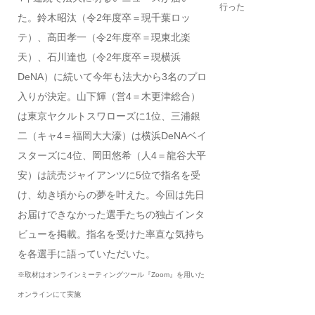
行った
た。鈴木昭汰（令2年度卒＝現千葉ロッ
テ）、高田孝一（令2年度卒＝現東北楽
天）、石川達也（令2年度卒＝現横浜
DeNA）に続いて今年も法大から3名のプロ
入りが決定。山下輝（営4＝木更津総合）
は東京ヤクルトスワローズに1位、三浦銀
二（キャ4＝福岡大大濠）は横浜DeNAベイ
スターズに4位、岡田悠希（人4＝龍谷大平
安）は読売ジャイアンツに5位で指名を受
け、幼き頃からの夢を叶えた。今回は先日
お届けできなかった選手たちの独占インタ
ビューを掲載。指名を受けた率直な気持ち
を各選手に語っていただいた。
※取材はオンラインミーティングツール『Zoom』を用いた
オンラインにて実施